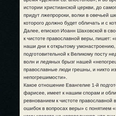
истории христианской церкви, до само
придут лжепророки, волки в овечьей шк
которого должно будет обличать и с к
Далее, епископ Иоанн Шаховской в св
к чистоте православной веры, пишет: «
наши дни к открытому умонастроению,
подготовительной к Великому посту н
волн и ледяных брызг нашей «непогреш
православные люди грешны, и никто из
непогрешимости».
Какое отношение Евангелие 1-й подгот
фарисее, имеет к нашим спорам и обл
ревнованием к чистоте православной 
ошибок в вопросах веры» с понятием «