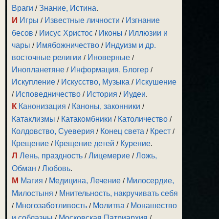
Враги
/
Знание, Истина
.
И
Игры
/
Известные личности
/
Изгнание
бесов
/
Иисус Христос
/
Иконы
/
Иллюзии и
чары
/
Имябожничество
/
Индуизм и др.
восточные религии
/
Иноверные
/
Инопланетяне
/
Информация, Блогер
/
Искупление
/
Искусство, Музыка
/
Искушение
/
Исповедничество
/
История
/
Иудеи
.
К
Канонизация
/
Каноны, законники
/
Катаклизмы
/
Катакомбники
/
Католичество
/
Колдовство, Суеверия
/
Конец света
/
Крест
/
Крещение
/
Крещение детей
/
Курение
.
Л
Лень, праздность
/
Лицемерие
/
Ложь,
Обман
/
Любовь
.
М
Магия
/
Медицина, Лечение
/
Милосердие,
Милостыня
/
Мнительность, накручивать себя
/
Многозаботливость
/
Молитва
/
Монашество
и соблазны
/
Московская Патриархия
/