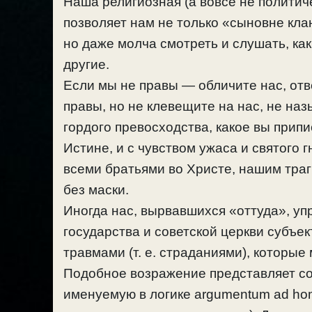
Наша религиозная (а вовсе не политиче
позволяет нам не только «сыновне клан
но даже молча смотреть и слушать, ка
другие.
Если мы не правы — обличите нас, отве
правы, но не клевещите на нас, не на
гордого превосходства, какое вы припи
Истине, и с чувством ужаса и святого
всеми братьями во Христе, нашим тра
без маски.
Иногда нас, вырвавшихся «оттуда», упр
государства и советской церкви субъе
травмами (т. е. страданиями), которые
Подобное возражение представляет со
именуемую в логике argumentum ad ho