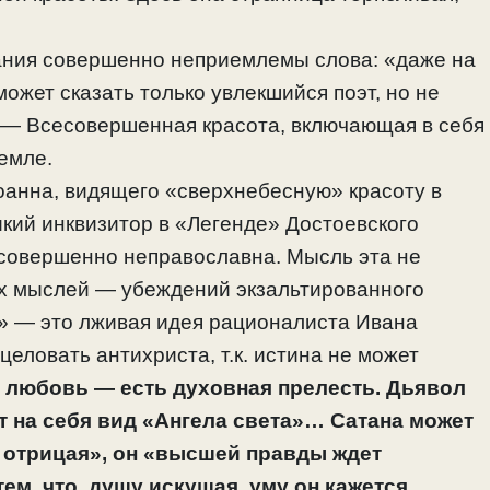
ания совершенно неприемлемы слова: «даже на
 может сказать только увлекшийся поэт, но не
 — Всесовершенная красота, включающая в себя
земле.
оанна, видящего «сверхнебесную» красоту в
кий инквизитор в «Легенде» Достоевского
 совершенно неправославна. Мысль эта не
ых мыслей — убеждений экзальтированного
е» — это лживая идея рационалиста Ивана
целовать антихриста, т.к. истина не может
 любовь — есть духовная прелесть. Дьявол
т на себя вид «Ангела света»… Сатана может
у отрицая», он «высшей правды ждет
ем, что, душу искушая, уму он кажется