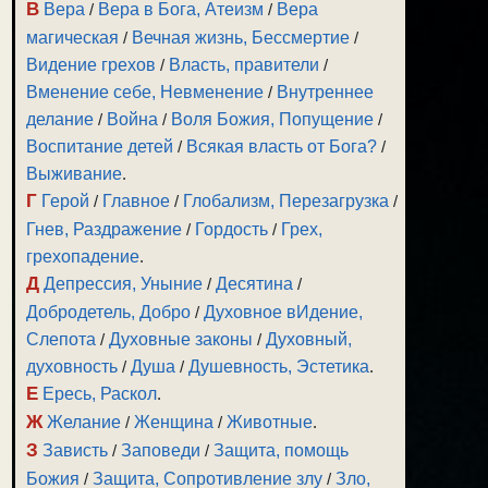
В
Вера
/
Вера в Бога, Атеизм
/
Вера
магическая
/
Вечная жизнь, Бессмертие
/
Видение грехов
/
Власть, правители
/
Вменение себе, Невменение
/
Внутреннее
делание
/
Война
/
Воля Божия, Попущение
/
Воспитание детей
/
Всякая власть от Бога?
/
Выживание
.
Г
Герой
/
Главное
/
Глобализм, Перезагрузка
/
Гнев, Раздражение
/
Гордость
/
Грех,
грехопадение
.
Д
Депрессия, Уныние
/
Десятина
/
Добродетель, Добро
/
Духовное вИдение,
Слепота
/
Духовные законы
/
Духовный,
духовность
/
Душа
/
Душевность, Эстетика
.
Е
Ересь, Раскол
.
Ж
Желание
/
Женщина
/
Животные
.
З
Зависть
/
Заповеди
/
Защита, помощь
Божия
/
Защита, Сопротивление злу
/
Зло,