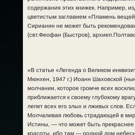
содержания этих книжек. Например, и
цветистым заглавием «Пламень вещей»
Сирианин не может быть рекомендован
(свт.Феофан (Быстров), архиеп.Полтавс
«В статье «Легенда о Великом инквизи
Мюнхен, 1947 г.) Иоанн Шаховской (ны
молчании, которое громче всех воскл
приближается к своему глубокому врагу 
лепет всех его злых и лживых слов. Ес
Молчаливая любовь страдающей в мире
Истины, — что может быть прекраснее 
красоты, ибо там — родной дом небесн