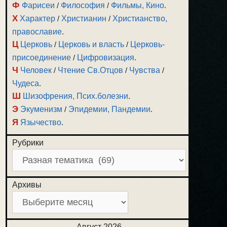
Ф
Фарисеи
/
Философия
/
Фильмы, Кино
.
Х
Характер
/
Христианин
/
Христианство,
православие
.
Ц
Церковь
/
Церковь и власть
/
Церковь-
присоединение
/
Цифровизация
.
Ч
Человек
/
Чтение Св.Отцов
/
Чувства
/
Чудеса
.
Ш
Шизофрения, Псих.болезни
.
Э
Экуменизм
/
Эпидемии, Пандемии
.
Я
Язычество
.
Рубрики
Архивы
Август 2026