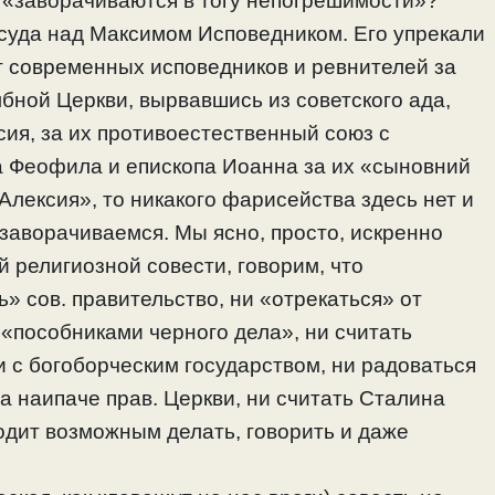
и «заворачиваются в тогу непогрешимости»?
 суда над Максимом Исповедником. Его упрекали
ет современных исповедников и ревнителей за
мбной Церкви, вырвавшись из советского ада,
ия, за их противоестественный союз с
а Феофила и епископа Иоанна за их «сыновний
 Алексия», то никакого фарисейства здесь нет и
 заворачиваемся. Мы ясно, просто, искренно
 религиозной совести, говорим, что
» сов. правительство, ни «отрекаться» от
 «пособниками черного дела», ни считать
 с богоборческим государством, ни радоваться
а наипаче прав. Церкви, ни считать Сталина
одит возможным делать, говорить и даже