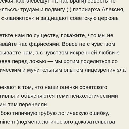
ская, как клевещут на нас враги) совесть не
яться» трудам и подвигу (!) патриарха Алексия,
к «кланяются» и защищают советскую церковь
тьте нам по существу, покажите, что мы не
зывайте нас фарисеями. Вовсе не с чувством
сываете нам, а с чувством искренней любви к
 гнева перед ложью — мы хотим поделиться со
гическим и мучительным опытом лицезрения зла
екают в том, что наши оценки советского
ктивны и объясняются теми психологическими
 мы там перенесли.
бою типичную грубую логическую ошибку,
minem (подмена логического доказательства