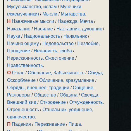
Мусульманство, ислам
/
Мученики
(лжемученики)
/
Мысли
/
Мытарства
.
Н
Навязчивые мысли
/
Надежда, Мечта
/
Наказание
/
Насилие
/
Наставник, духовник
/
Наука
/
Национальность
/
Начальник
/
Начинающему
/
Недовольство
/
Незлобие,
Прощение
/
Ненависть, злоба
/
Нераскаянность, Ожесточение
/
Нравственность
.
О
О нас
/
Обещание, Забывчивость
/
Обида,
Оскорбление
/
Обличение, вразумление
/
Обряды, внешнее, традиции
/
Общение,
Разговоры
/
Общество
/
Община
/
Одежда,
Внешний вид
/
Откровение
/
Отчужденность,
Отрешенность
/
Отшельник, уединение,
одиночество
.
П
Падения
/
Переживание
/
Пища,