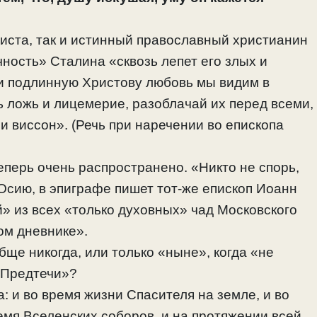
иста, так и истинный православный христианин
чность» Сталина «сквозь лепет его злых и
и подлинную Христову любовь мы видим в
ь ложь и лицемерие, разоблачай их перед всеми,
и виссон». (Речь при наречении во епископа
перь очень распространено. «Никто не спорь,
 Осию, в эпиграфе пишет тот-же епископ Иоанн
 из всех «только духовных» чад Московского
ом дневнике».
бще никогда, или только «ныне», когда «не
 Предтечи»?
: и во время жизни Спасителя на земле, и во
ремя Вселенских соборов, и на протяжении всей