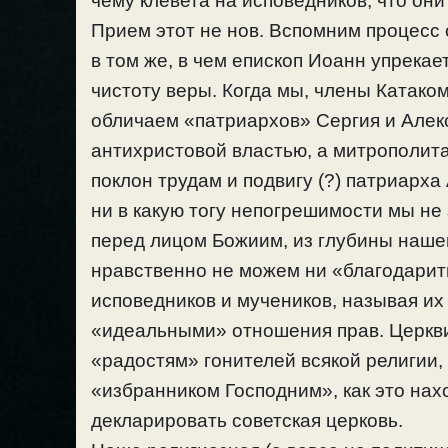
чему клевета на исповедников, что он
Прием этот не нов. Вспомним процесс
в том же, в чем епископ Иоанн упрека
чистоту веры. Когда мы, члены Катако
обличаем «патриархов» Сергия и Алекс
антихристовой властью, а митрополит
поклон трудам и подвигу (?) патриарха
ни в какую тогу непогрешимости мы не
перед лицом Божиим, из глубины нашей
нравственно не можем ни «благодарить
исповедников и мучеников, называя их
«идеальными» отношения прав. Церкви
«радостям» гонителей всякой религии, 
«избранником Господним», как это нах
декларировать советская церковь.