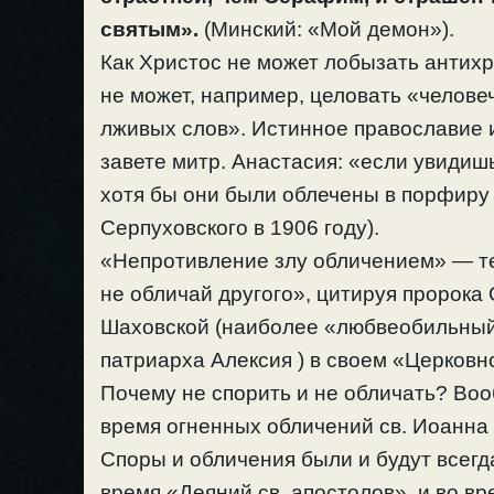
святым».
(Минский: «Мой демон»).
Как Христос не может лобызать антихр
не может, например, целовать «челове
лживых слов». Истинное православие 
завете митр. Анастасия: «если увидиш
хотя бы они были облечены в порфиру 
Серпуховского в 1906 году).
«Непротивление злу обличением» — те
не обличай другого», цитируя пророка
Шаховской (наиболее «любвеобильный»
патриарха Алексия ) в своем «Церковн
Почему не спорить и не обличать? Воо
время огненных обличений св. Иоанна
Споры и обличения были и будут всегда
время «Деяний св. апостолов», и во в