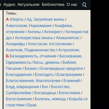
о
Аудио
Актуальное
Библиотека
О нас
Темы:
А
Аборты
/
Ад, Загробная жизнь
/
Алкоголизм, Наркомания
/
Анафема,
отлучение
/
Ангелы
/
Антихрист
/
Антихристов
дух
/
Антихристова печать
/
Апокалипсис
/
Апокрифы
/
Апостасия, отступление
/
Аскетизм, Подвижничество
/
Астрология
.
Б
Безнадежность, отчаяние
/
Беснование,
Одержимость
/
Бесы, демоны
/
Библия,
Писание
/
Бизнес
/
Благовидные предлоги
/
Благодарение
/
Благодать
/
Благоразумие
/
Благословение, благополучие
/
Ближний
/
Блуд, извращения
/
Бог
/
Богатство,
Сребролюбие
/
Богородица
/
Богословие
/
Богослужение
/
Болезнь, немощь
/
Борьба со
страстями
/
Брак
.