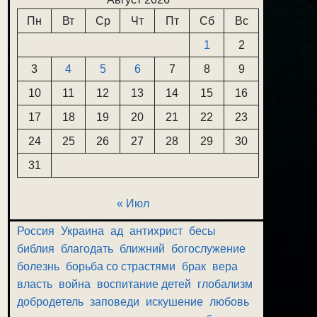
Пн
Вт
Ср
Чт
Пт
Сб
Вс
1
2
3
4
5
6
7
8
9
10
11
12
13
14
15
16
17
18
19
20
21
22
23
24
25
26
27
28
29
30
31
« Июл
Россия
Украина
ад
антихрист
бесы
библия
благодать
ближний
богослужение
болезнь
борьба со страстями
брак
вера
власть
война
воспитание детей
глобализм
добродетель
заповеди
искушение
любовь