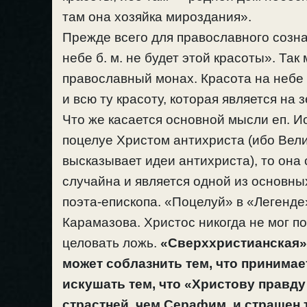
там она хозяйка мироздания».
Прежде всего для православного созн
небе б. м. не будет этой красоты». Так
православный монах. Красота на небе
и всю ту красоту, которая является на 
Что же касается основной мысли еп. И
поцелуе Христом антихриста (ибо Вели
высказывает идеи антихриста), то она
случайна и является одной из основн
поэта-епископа. «Поцелуй» в «Легенд
Карамазова. Христос никогда не мог по
целовать ложь.
«Сверххристианская»
может соблазнить тем, что принимае
искушать тем, что «Христову правд
страстней, чем Серафим, и страшен т