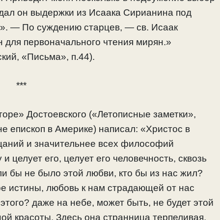
здал он выдержки из Исаака Сирианина под
. — По суждению старцев, — св. Исаак
 для первоначального чтения мирян.»
кий, «Письма», п.44).
***
торе» Достоевского («Летописные заметки»,
не епископ в Америке) написал: «Христос в
ицаний и значительнее всех философий
и целует его, целует его человечность, сквозь
ли бы не было этой любви, кто бы из нас жил?
 истины, любовь к нам страдающей от нас
этого? даже на небе, может быть, не будет этой
ой красоты. Здесь она странница терпеливая,