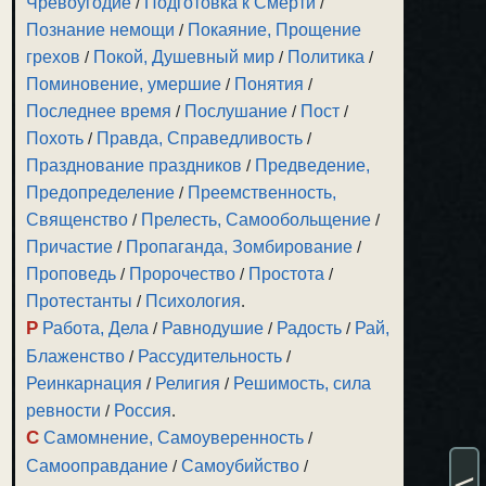
Чревоугодие
/
Подготовка к Смерти
/
Познание немощи
/
Покаяние, Прощение
грехов
/
Покой, Душевный мир
/
Политика
/
Поминовение, умершие
/
Понятия
/
Последнее время
/
Послушание
/
Пост
/
Похоть
/
Правда, Справедливость
/
Празднование праздников
/
Предведение,
Предопределение
/
Преемственность,
Священство
/
Прелесть, Самообольщение
/
Причастие
/
Пропаганда, Зомбирование
/
Проповедь
/
Пророчество
/
Простота
/
Протестанты
/
Психология
.
Р
Работа, Дела
/
Равнодушие
/
Радость
/
Рай,
Блаженство
/
Рассудительность
/
Реинкарнация
/
Религия
/
Решимость, сила
ревности
/
Россия
.
С
Самомнение, Самоуверенность
/
Самооправдание
/
Самоубийство
/
<