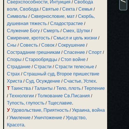
Сверхспособности, Интуиция
/
Свобода
воли, Свобода
/
Святые
/
Секта
/
Семья
/
Символы
/
Сквернословие, мат
/
Скорбь,
душевная тяжесть
/
Сладострастие
/
Служение Богу
/
Смерть
/
Смех, Шутки
/
Смирение, кротость
/
Смысл и цель жизни
/
Сны
/
Совесть
/
Совок
/
Сокрушение
/
Сострадание грешникам
/
Спасение
/
Спорт
/
Споры
/
Старообрядцы
/
Стоп войне
/
Страдание
/
Страсти
/
Страсти телесные
/
Страх
/
Страшный суд, Второе пришествие
Христа
/
Суд, Осуждение
/
Счастье, Успех
.
Т
Таинства
/
Таланты
/
Тело, плоть
/
Терпение
/
Технологии
/
Толкование Св.Писания
/
Тупость, глупость
/
Тщеславие
.
У
Удовольствие, Приятность
/
Украина, война
/
Умиление
/
Уничтожение
/
Уродство,
Красота
.