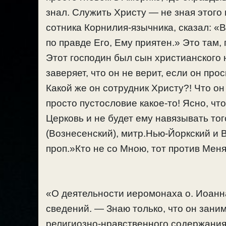
знал. Служить Христу — не зная этого 
сотника Корнилия-язычника, сказал: «
по правде Его, Ему приятен.» Это там,
Этот господин был сын христианского 
заверяет, что он не верит, если он про
Какой же он сотрудник Христу?! Что он 
просто пустословие какое-то! Ясно, что
Церковь и не будет ему навязывать того
(Вознесенский), митр.Нью-Йоркский и 
проп.»Кто не со Мною, тот против Меня
«О деятельности иеромонаха о. Иоанна
сведений. — Знаю только, что он зани
религиозно-нравственного содержания