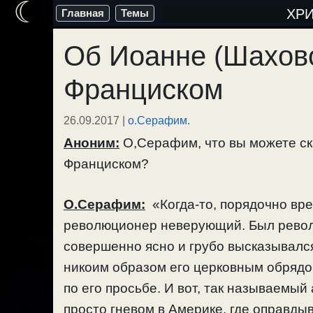
☾
Перейти
ХР
Главная
Темы
к
Об Иоанне (Шаховс
содержимому
Франциском
26.09.2017
|
о.Серафим.
Аноним:
О,Серафим, что вы можете ска
Франциском?
О.Серафим:
«Когда-то, порядочно вр
революционер неверующий. Был револ
совершенно ясно и грубо высказывался
никоим образом его церковным обрядом
по его просьбе. И вот, так называемы
просто гневом в Америке, где оправдыва