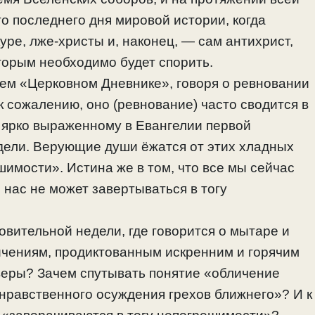
го последнего дня мировой истории, когда
уре, лже-христы и, наконец, — сам антихрист,
оторым необходимо будет спорить.
оем «Церковном Дневнике», говоря о ревновании
к сожалению, оно (ревнование) часто сводится в
 ярко выраженному в Евангелии первой
едели. Верующие души ёжатся от этих хладных
имости». Истина же в том, что все мы сейчас
 нас не может завертываться в тогу
овительной недели, где говорится о мытаре и
ичениям, продиктованным искренним и горячим
веры? Зачем спутывать понятие «обличение
нравственного осуждения грехов ближнего»? И к