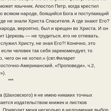
может язычник. Апостол Петр, когда крестил
Во всяком народе, боящийся Бога и поступающий
 где не знали Христа Спасителя. А где знают Его?
народа, вероятно, был и крещен во Христа. И он
сит Церковь — не трудиться, его не отпевать.
служил Христу, не зная Его?! Конечно, это
 если человек так себя зарекомендует, то
, чего он не хотел.» (свт.Филарет
Восточно-Американский, «Проповеди», ч.2,
»).
***
 (Шаховского) я не имею никаких точных
мается издательством книжек и листков
. Приводит меня несколько в недоумение выбор