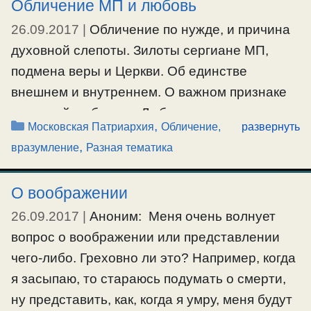
таковой. Так же и в период советской власти
Обличение МП и любовь
совершилось пленение народа, в общем. Но
26.09.2017
|
Обличение по нужде, и причина
при этом, церковная организация, под
духовной слепоты. Зилоты сергиане МП,
названием Московская Патриархия, пошла
подмена веры и Церкви. Об единстве
на службу фараону (власти …
внешнем и внутреннем. О важном признаке
истинной любви — «Любовь… не радуется
Рубрики
,
Ещё…
Московская Патриархия
Обличение,
развернуть
неправде, а сорадуется истине» (1Кор.13:6).
,
#московскаяпатриархия
,
#церковь
вразумление
Разная тематика
Об обличении и любви, о зле и добродетели
О воображении
#добродетель
,
#духовноевИдение
,
#зло
,
#истина
,
#любовь
,
#московскаяпатриархия
,
#обличение
,
26.09.2017
|
Аноним: Меня очень волнует
#церковь
вопрос о воображении или представлении
чего-либо. Греховно ли это? Например, когда
я засыпаю, то стараюсь подумать о смерти,
ну представить, как, когда я умру, меня будут