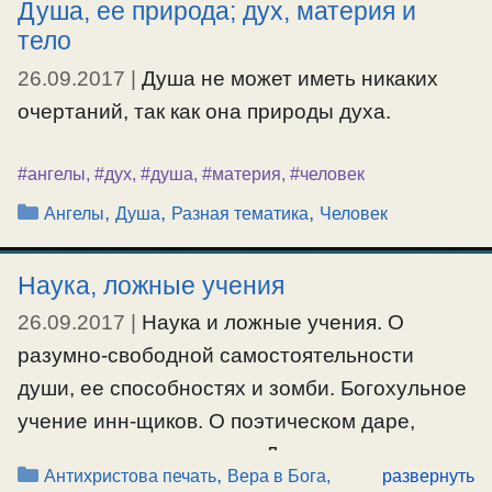
Душа, ее природа; дух, материя и
Церкви и власти, во времена прошедшие и
тело
современные. Об обмане при сравнении
26.09.2017
|
Душа не может иметь никаких
власти современной и древней, и о
очертаний, так как она природы духа.
различении подделок под истину.
#ангелы
,
#дух
,
#душа
,
#материя
,
#человек
#епископ
,
#московскаяпатриархия
,
#отступление
,
#советскаявласть
Рубрики
,
,
,
Ангелы
Душа
Разная тематика
Человек
Наука, ложные учения
26.09.2017
|
Наука и ложные учения. О
разумно-свободной самостоятельности
души, ее способностях и зомби. Богохульное
учение инн-щиков. О поэтическом даре,
эмоциях и вдохновении. Дары, искусства и
Рубрики
,
Антихристова печать
Вера в Бога,
развернуть
совращение людей. Откуда медиумы? О