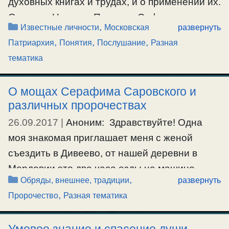
духовных книгах и трудах, и о применении их.
О трудах Николая Пестова, Софрония
Рубрики
,
Ещё…
Известные личности
Московская
развернуть
Сахарова. Проф.Алексей Осипов. Игумен
,
,
,
#московскаяпатриархия
,
#наставник
,
#послушание
,
Патриархия
Понятия
Послушание
Разная
Никон Воробьев. О Московской Патриархии,
#старец
тематика
и ее подменах в понятиях. О Таинствах и
христианстве. Старцы, лжестарцы и воля
О мощах Серафима Саровского и
Божия Аноним: о. Серафим, не знаете ли Вы
различных пророчествах
случайно старца Власия из …
26.09.2017
|
Аноним: Здравствуйте! Одна
моя знакомая приглашает меня с женой
Ещё…
съездить в Дивеево, от нашей деревни в
#московскаяпатриархия
,
#понятия
,
#послушание
,
#старец
,
#таинства
,
#христианство
Мордовии это два часа езды на машине..
Рубрики
,
Обряды, внешнее, традиции
развернуть
Съездить я не против, но посещения там
,
Пророчество
Разная тематика
храмов и самих мощей я хотел бы избежать,
сомневаюсь что это мощи св. Серафима