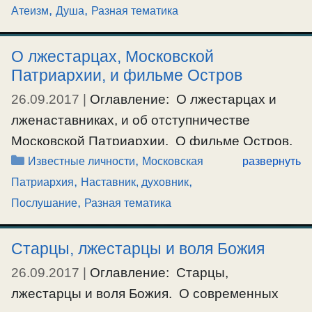
,
,
Атеизм
Душа
Разная тематика
способностях ума, памяти, фантазии,
воображении, и о сознании.
О лжестарцах, Московской
Патриархии, и фильме Остров
#антихристовапечать
,
#вдохновение
,
#воображение
,
#душа
,
#наука
,
#сознание
26.09.2017
|
Оглавление: О лжестарцах и
лженаставниках, и об отступничестве
Московской Патриархии. О фильме Остров,
Рубрики
,
Лунгина. О типичном образе лжестарца, из
Известные личности
Московская
развернуть
,
,
фильма «Остров», Лунгина. О лже-старцах и
Патриархия
Наставник, духовник
,
лже-наставниках, и об отступничестве
Послушание
Разная тематика
Московской Патриархии. Аноним: Часто
приходится слышать о недопонимании, когда
Старцы, лжестарцы и воля Божия
речь идет о лже-старцах. Так, например,
26.09.2017
|
Оглавление: Старцы,
многие недоумевают, а другие прямо
лжестарцы и воля Божия. О современных
отторгаются от того, что Вы, батюшка …