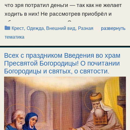
что зря потратил деньги — так как не желает
ходить в них! Не рассмотрев приобрёл и
обратно не принимают. Он сказал —
Рубрики
,
,
Крест
Одежда, Внешний вид
Разная
развернуть
святотатство и кощунство тяжко ложится и
тематика
беды несёт! Потому другие купить что ли
думает – менять — чтоб другой грешил? — …
Всех с праздником Введения во храм
Пресвятой Богородицы! О почитании
Ещё…
Богородицы и святых, о святости.
#крест
,
#одежда