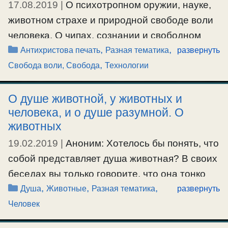
17.08.2019
|
О психотропном оружии, науке,
православие в России? …
животном страхе и природной свободе воли
человека. О чипах, сознании и свободном
Ещё…
Рубрики
,
,
произволении. Прогресс, новые технологии и
Антихристова печать
Разная тематика
развернуть
#ностальгия
,
#РПЦЗ
,
спасение.
Свобода воли, Свобода
Технологии
#антихристовапечать
,
#наука
,
#психотропноеоружие
,
О душе животной, у животных и
#свободаволи
,
#технологии
человека, и о душе разумной. О
животных
19.02.2019
|
Аноним: Хотелось бы понять, что
собой представляет душа животная? В своих
беседах вы только говорите, что она тонко
Рубрики
,
,
,
материальная и распадается на элементы
Душа
Животные
Разная тематика
развернуть
когда наступает физическая
смерть
. То есть в
Человек
отличии от души разумной она прекращает