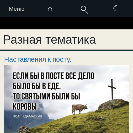
⌂
☾
Меню
Перейти
к
Разная тематика
содержимому
Наставления к посту.