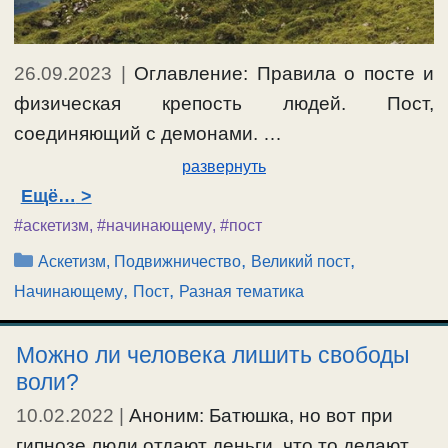
26.09.2023
|
Оглавление: Правила о посте и
физическая крепость людей. Пост,
соединяющий с демонами. …
развернуть
Ещё…
#аскетизм
,
#начинающему
,
#пост
Рубрики
,
,
Аскетизм, Подвижничество
Великий пост
,
,
Начинающему
Пост
Разная тематика
Можно ли человека лишить свободы
воли?
10.02.2022
|
Аноним: Батюшка, но вот при
гипнозе люди отдают деньги, что то делают