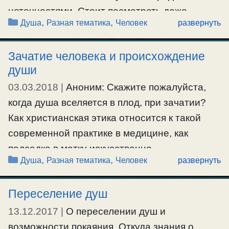
Ещё…
неточностями. Стоит посмотреть даже
Рубрики
,
,
Душа
Разная тематика
Человек
развернуть
#бесплодие
,
#зачатиечеловека
,
#искусственноезачатие
толкования на правило свт.Василия
,
#суррогатнаямать
Великого: Правило 2: «Умышленно
Зачатие человека и происхождение
погубившая зачатый во утробе плод,
души
подлежит осуждению смертоубийства.
03.03.2018
|
Аноним: Скажите пожалуйста,
Тонкаго различения плода образовавшагося,
когда душа вселяется в плод, при зачатии?
или еще не образованнаго у нас нет. Ибо
Как христианская этика относится к такой
здесь полагается взыскание не …
современной практике в медицине, как
Ещё…
подсадка в матку искусственно
Рубрики
,
,
Душа
Разная тематика
Человек
развернуть
оплодотворённых яйцеклеток? Допустим
#душа
,
#зачатиечеловека
оплодотворили 7 яйцеклеток, а подсадили в
Переселение душ
матку только 2, остальные 5 эмбрионов
погибли…ведь в них уже есть душа?
13.12.2017
|
О переселении душ и
О.Серафим: У них еще нет души. Так как
возможности покаяния. Откуда знания о