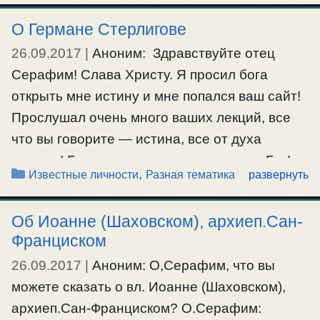
повседневной своей жизни. И в каких
О Германе Стерлигове
фильмах он …
26.09.2017
|
Аноним: Здравствуйте отец
Ещё…
Серафим! Слава Христу. Я просил бога
открыть мне истину и мне попался ваш сайт!
#актеры
,
#кино
,
#фильмы
Прослушал очень много ваших лекций, все
что вы говорите — истина, все от духа
святого! Благодарность вам, спаси вас Бог!
Рубрики
,
Известные личности
Разная тематика
развернуть
Собственно я хотел спросить вас что вы
думаете о человеке Германе Стерлигове?
Об Иоанне (Шаховском), архиеп.Сан-
Очень нужно знать, я имею серьезные …
Франциском
26.09.2017
|
Аноним: О,Серафим, что вы
Ещё…
можете сказать о вл. Иоанне (Шаховском),
#германстерлигов
архиеп.Сан-Франциском? О.Серафим: