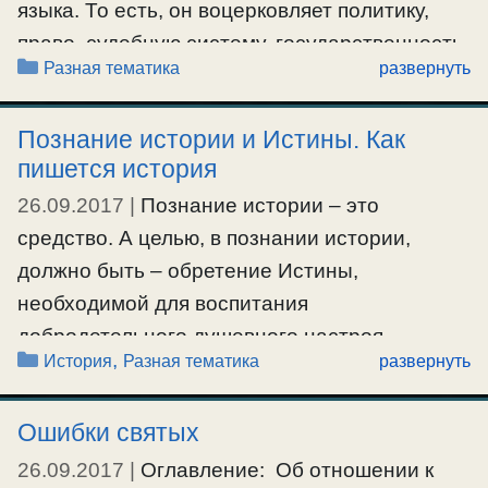
языка. То есть, он воцерковляет политику,
право, судебную систему, государственность
Рубрики
Разная тематика
развернуть
и т.п., при помощи верных понятий по данным
вопросам, задействуя для этого
Познание истории и Истины. Как
философский язык. Он ставит во главу угла
пишется история
всего этого христианскую нравственность и
26.09.2017
|
Познание истории – это
совесть, которые и должны быть основанием
средство. А целью, в познании истории,
и источником всех этих общественных
должно быть – обретение Истины,
проявлений, которые естественны любому
необходимой для воспитания
человеческому обществу.
добродетельного душевного настроя,
Рубрики
,
История
Разная тематика
развернуть
#ИванИльин
пригодного к Царству Небесному. А иначе,
все эти познания и разузнавания истории
Ошибки святых
обращаются в искание удовлетворения
страсти высокоумия и самомнения, которые
26.09.2017
|
Оглавление: Об отношении к