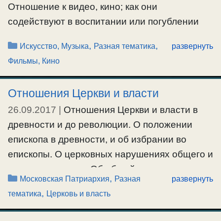
Отношение к видео, кино; как они
содействуют в воспитании или погублении
душ человеческих.
Рубрики
,
,
Искусство, Музыка
Разная тематика
развернуть
Фильмы, Кино
#кино
,
#музыка
Отношения Церкви и власти
26.09.2017
|
Отношения Церкви и власти в
древности и до революции. О положении
епископа в древности, и об избрании во
епископы. О церковных нарушениях общего и
частного порядка. Об общей направленности
Рубрики
,
Московская Патриархия
Разная
развернуть
и отдельных отклонениях власти. О
,
тематика
Церковь и власть
Советской и нынешней власти. О свободе во
Христе и отступничестве в отношениях