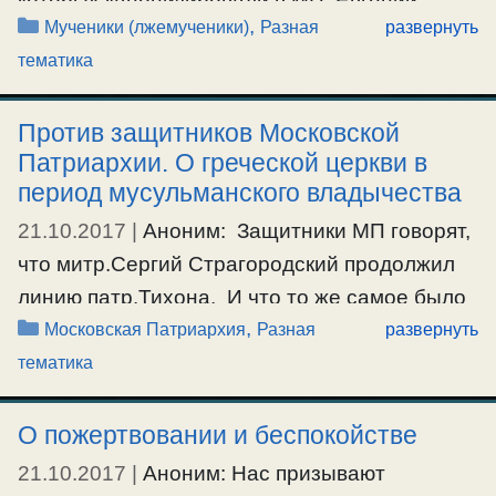
которых канонизировали в МП. Евгений
Рубрики
,
Информационная шизофрения и
Мученики (лжемученики)
Разная
развернуть
Родионов например не перешёл в ислам и
заблуждения общества
тематика
его сделали святым. Христиане –
протестанты тоже гонимы в разных странах.
#библия
,
#вера
,
#душа
,
#знание
,
#мозг
,
#наука
,
Против защитников Московской
И вообще столько всего творится!!!
#нравственность
,
#религия
,
#спасение
,
Патриархии. О греческой церкви в
О.Серафим: Всякое страдание и скорбь
#справедливость
период мусульманского владычества
судится по тому, в каком оно …
21.10.2017
|
Аноним: Защитники МП говорят,
что митр.Сергий Страгородский продолжил
Ещё…
линию патр.Тихона. И что то же самое было
#мученик
Рубрики
,
с греческой церковью в период турецкого
Московская Патриархия
Разная
развернуть
владычества. И что вы скажете про анафему
тематика
греческого патр.Григория v? А так же, что эти
грехи иерархов МП, – это их личные грехи.
О пожертвовании и беспокойстве
О.Серафим: Патр.Тихон анафематствовал
21.10.2017
|
Аноним: Нас призывают