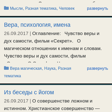
хоронить и т.д. Это делаю для того, чтобы
Рубрики
,
,
Мысли
Разная тематика
Человек
развернуть
поменьше думать о наслаждениях и помнить,
что умру когда-нибудь и будет суд и т.д. Когда
Вера, психология, имена
я посмотрел …
26.09.2017
|
Оглавление: Чувство веры и
Ещё…
дух самости, фильм «Секрет». О
магическом отношении к именам и словам.
#воображение
Чувство веры и дух самости, фильм
«Секрет». О.Серафим: Что такое правая
Рубрики
,
,
Вера магическая
Наука
Разная
развернуть
вера? – Это чувство веры, естественное
тематика
человеку, свободное от примеси
первородного греха, – от духа самости. В
Из беседы с йогом
зависимости от нужды – это чувство может
26.09.2017
|
О совершенстве ложном и
облекаться в умовые, рассудочные …
истинном. Христианское совершенство —