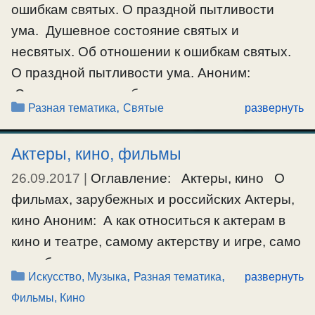
питают в человеке дух самости и гордыни, и
ошибкам святых. О праздной пытливости
создают ложное ощущение обладания
ума. Душевное состояние святых и
истиною. …
несвятых. Об отношении к ошибкам святых.
О праздной пытливости ума. Аноним:
Ещё…
Святые могут ошибаться, когда не
Рубрики
,
Разная тематика
Святые
развернуть
различают состояния своего духа. Когда они
не в Духе тогда и ошибаются, но у Бога даже
Актеры, кино, фильмы
ошибки учитываются и идут во благо. Когда
26.09.2017
|
Оглавление: Актеры, кино О
после молитвы …
фильмах, зарубежных и российских Актеры,
Ещё…
кино Аноним: А как относиться к актерам в
кино и театре, самому актерству и игре, само
#святые
по себе это не есть плохо, или это в
Рубрики
,
,
Искусство, Музыка
Разная тематика
развернуть
принципе плохо? О.Серафим: Все зависит
Фильмы, Кино
от того, в каком духе находится сам актер, в