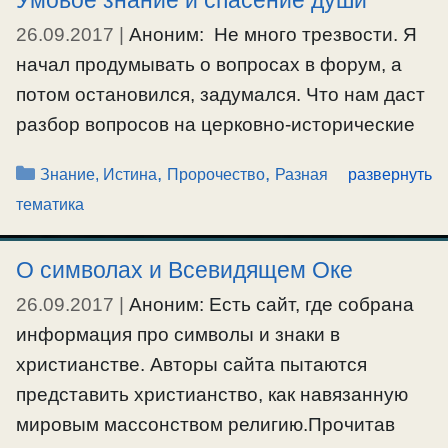
Умовое знание и спасение души
Саровского. В интернете я про подмену
читал. Насколько я знаю этому …
26.09.2017
|
Аноним: Не много трезвости. Я
начал продумывать о вопросах в форум, а
Ещё…
потом остановился, задумался. Что нам даст
#мощи
,
#пророчество
разбор вопросов на церковно-исторические
темы, темы апостасии, сергианства,
Рубрики
,
,
Знание, Истина
Пророчество
Разная
развернуть
экуменизма, на которые были даны ответы в
тематика
беседах, и раньше, Св.Отцами? В общем,
для современного человека для наставления
О символах и Всевидящем Оке
не достаточны просто разбор умовых знаний
26.09.2017
|
Аноним: Есть сайт, где собрана
на перечисленные темы, ведь для …
информация про символы и знаки в
Ещё…
христианстве. Авторы сайта пытаются
представить христианство, как навязанную
#знание
,
#пророчество
мировым массонством религию.Прочитав