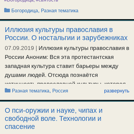
Рубрики
,
Богородица
Разная тематика
Иллюзия культуры православия в
России. О ностальгии и зарубежниках
07.09.2019
|
Иллюзия культуры православия в
России Аноним: Вся эта протестантская
западная культура ставит барьеры между
душами людей. Отсюда познаётся
истинность православной культуры, которая,
Рубрики
,
Разная тематика
Россия
развернуть
наоборот, старается их убрать через
внешние в том числе обряды. О.Серафим:
О пси-оружии и науке, чипах и
Сколько ни ездил по России ни где не нашел
свободной воле. Технологии и
православия, за исключением некоторых
спасение
единиц. И где ты интересно видишь