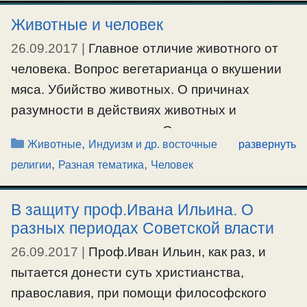
Животные и человек
26.09.2017
|
Главное отличие животного от
человека. Вопрос вегетарианца о вкушении
мяса. Убийство животных. О причинах
разумности в действиях животных и
окружающего нас мира. О сути индуизма,
Рубрики
,
Животные
Индуизм и др. восточные
развернуть
буддизма и христианства, православия
,
,
религии
Разная тематика
Человек
#животные
,
#индуизм
,
#православие
,
В защиту проф.Ивана Ильина. О
#употреблениевпищумяса
,
#христианство
разных периодах Советской власти
26.09.2017
|
Проф.Иван Ильин, как раз, и
пытается донести суть христианства,
православия, при помощи философского