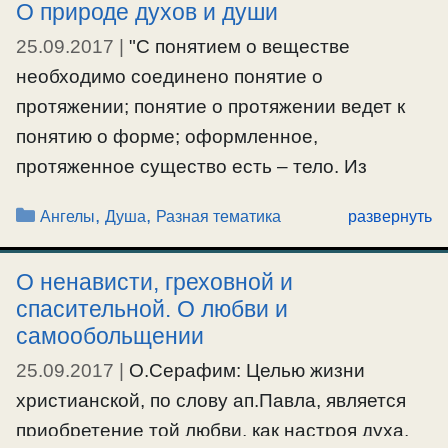
О природе духов и души
протоиер.Василия Швеца (МП). О Паисии
Святогорце. О лицемерии и лукавстве, о
25.09.2017
|
"С понятием о веществе
воспитании настроя души и Московской
необходимо соединено понятие о
Патриархии. О духе баптизма и
протяжении; понятие о протяжении ведет к
протестантизма.
понятию о форме; оформленное,
протяженное существо есть – тело. Из
#лицемерие
,
#лукавство
,
#московскаяпатриархия
,
понятия же о тварях невещественных
Рубрики
,
,
#настройдуха
,
#совесть
,
#фарисеи
Ангелы
Душа
Разная тематика
развернуть
выходят другие положения: вместо
протяжения, или как говорят, количества
О ненависти, греховной и
экстенсивного, в них качествует количество
спасительной. О любви и
интенсивное, степень напряжения духовных
самообольщении
сил и умственно-нравственных качеств.
25.09.2017
|
О.Серафим: Целью жизни
Такое свойство духовных существ не
христианской, по слову ап.Павла, является
требует, чтобы они непременно
приобретение той любви, как настроя духа,
оформлялись в пространстве, хотя