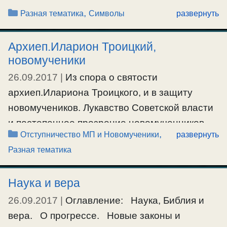
материалы по ссылки возникают вопросы
Рубрики
,
Разная тематика
Символы
развернуть
:1.Может сложится впечатление что и в
дореволюционной россии не все гладко
Архиеп.Иларион Троицкий,
было… Как считаете, не знали тогда в россии
новомученики
священники кто такие масоны и каковы их
26.09.2017
|
Из спора о святости
цели? Ведь …
архиеп.Илариона Троицкого, и в защиту
новомучеников. Лукавство Советской власти
Ещё…
и постепенное прозрение новомученников.
#символы
Рубрики
,
Отступничество МП и Новомученики
развернуть
Ошибки и расположение души, суд, без учета
Разная тематика
обстоятельств и при недостатке
информации. О противоречивости сведений
Наука и вера
о декларации и ее последствий, в местах
лишения свободы. Новомученики поначалу
26.09.2017
|
Оглавление: Наука, Библия и
пытались очиститься от политики, пока не
вера. О прогрессе. Новые законы и