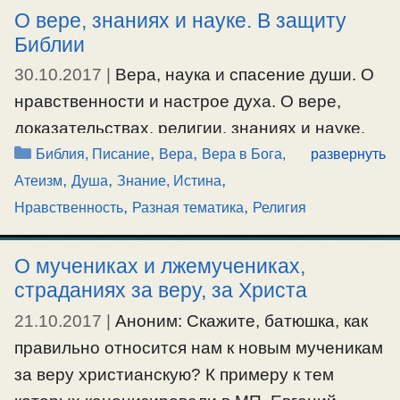
О вере, знаниях и науке. В защиту
Ибо это в основном и было перед глазами
Библии
ап.Павла, в тот период времени. Но здесь нет
30.10.2017
|
Вера, наука и спасение души. О
речи о том, что …
нравственности и настрое духа. О вере,
Ещё…
доказательствах, религии, знаниях и науке.
Рубрики
,
,
Доказательства сошествия Христа в
ад
и
#история
Библия, Писание
Вера
Вера в Бога,
развернуть
,
,
,
спасения души. Существование души,
Атеизм
Душа
Знание, Истина
,
,
нравственности и совести. Душа и мозг.
Нравственность
Разная тематика
Религия
Критерии и источник добра и зла. О
несправедливости и ее критерии. Про науку
О мучениках и лжемучениках,
страданиях за веру, за Христа
и веру. Что такое религия. Имеющим
неправедное богатство. В защиту Библии.
21.10.2017
|
Аноним: Скажите, батюшка, как
Исторические свидетельства о Христе.
правильно относится нам к новым мученикам
Ограниченное телесное зрение и вера в
за веру христианскую? К примеру к тем
Бога. О много-знании, приносящем скорбь.