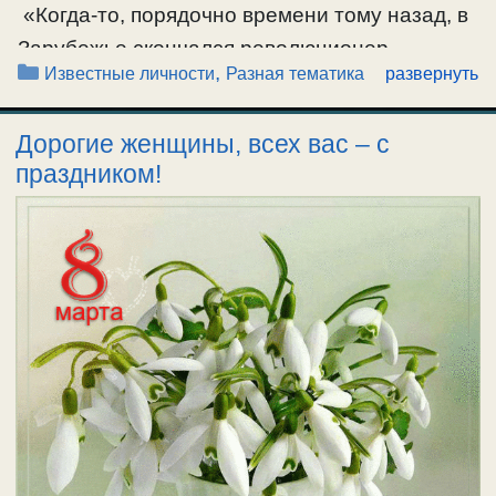
«Когда-то, порядочно времени тому назад, в
Зарубежье скончался революционер
Рубрики
,
Известные личности
Разная тематика
развернуть
неверующий. Был революционером
застарелым, сам всегда совершенно ясно и
Дорогие женщины, всех вас – с
грубо высказывался, что он не верит и перед
праздником!
смертью завещал: никоим образом его
церковным обрядом не хоронить, а по-
граждански, и не молиться, по его просьбе. …
Ещё…