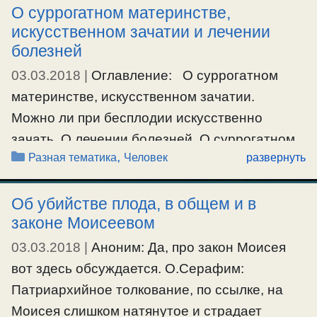
свое бытие со смертью тела. А вот какими
О суррогатном материнстве,
искусственном зачатии и лечении
свойствами обладает душа животная? Имеет
болезней
ли она свой разум, чувства, волю? …
03.03.2018
|
Оглавление: О суррогатном
Ещё…
материнстве, искусственном зачатии.
#душа
,
#животные
,
#человек
Можно ли при бесплодии искусственно
зачать. О лечении болезней. О суррогатном
Рубрики
,
Разная тематика
Человек
развернуть
материнстве, искусственном зачатии
Аноним: Что скажете о суррогатном
Об убийстве плода, в общем и в
материнстве? О.Серафим: Так как
законе Моисеевом
современная наука все время стремится к
тому, чтобы быть ка боги, как пообещал
03.03.2018
|
Аноним: Да, про закон Моисея
дьявол еще в Раю. То по этой причине они
вот здесь обсуждается. О.Серафим:
все время …
Патриархийное толкование, по ссылке, на
Моисея слишком натянутое и страдает