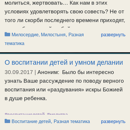
советскую власть с самого начала, на
молиться, жертвовать… Как нам в этих
Поместном …
условиях удовлетворять свою совесть? Не от
того ли скорби последнего времени приходят,
Ещё…
что от беззаконий и убийств, у всех на виду
Рубрики
,
#московскаяпатриархия
,
#сергианскаяересь
Милосердие, Милостыня
Разная
развернуть
совершающихся, невозможно становится на
тематика
сердце и не спокойно сохранять веру? А
может это беспокойство о чём-то говорит?
О воспитании детей и умном делании
О.Серафим: Совесть свою надо
30.09.2017
|
Аноним: Было бы интересно
удовлетворять в своей личной жизни, …
узнать Ваше рассуждение по поводу верного
Ещё…
воспитания или «раздувания» искры Божией
в душе ребенка.
#пожертвование
#воспитаниедетей
,
#молитва
Рубрики
,
Воспитание детей
Разная тематика
развернуть