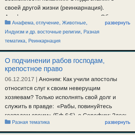
душа …
своей другой жизни (реинкарнация).
Анафема учению о реинкарнации. Об
Рубрики
,
,
Анафема, отлучение
Животные
развернуть
Ещё…
искажении евангельских слов для
,
Индуизм и др. восточные религии
Разная
#душа
,
#зачатиечеловека
оправдания этого учения. Вегетарианство,
,
тематика
Реинкарнация
убийство животных.
О подчинении рабов господам,
#животные
,
#индуизм
,
#реинкарнация
крепостное право
06.12.2017
|
Аноним: Как учили апостолы
относится слуг к своим неверущим
хозяевам? Только исполнять свой долг и
служить в правде: «Рабы, повинуйтесь
господам своим» (Еф.6:5). о.Серафим: Здесь
Рубрики
Разная тематика
развернуть
речь о хозяевах, которые нормально
содержали своих слуг и заботились о них.