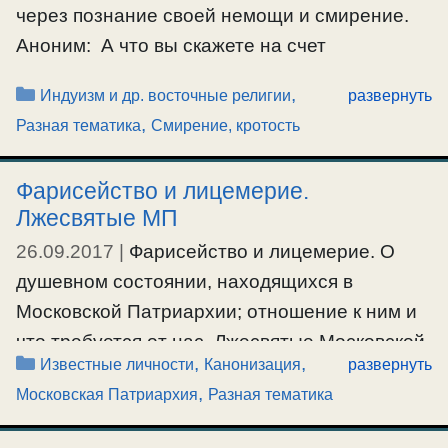
Ещё…
через познание своей немощи и смирение.
Аноним: А что вы скажете на счет
#вера
,
#магия
,
#материализация
реинкарнации и духовного совершенства у
Рубрики
,
Индуизм и др. восточные религии
развернуть
йогов? О.Серафим: Языческие басни
,
Разная тематика
Смирение, кротость
Платона, которые проповедует и
реинкарнация, были отвергнуты и
Фарисейство и лицемерие.
анафематствованны Церковью на Пятом
Лжесвятые МП
Вселенском соборе. Об этом можно почитать
26.09.2017
|
Фарисейство и лицемерие. О
здесь. В основание йоговского совершенства
душевном состоянии, находящихся в
лежит не познание …
Московской Патриархии; отношение к ним и
что требуется от нас. Лжесвятые Московской
Ещё…
Рубрики
,
,
Известные личности
Канонизация
развернуть
Патриархии. Об истинном новосвящмуч.
#индуизм
,
#йога
,
#смирение
,
#совершенство
,
Московская Патриархия
Разная тематика
Валентине Свенцицком. О Серафиме
Вырицком и других выдумках из фантазий