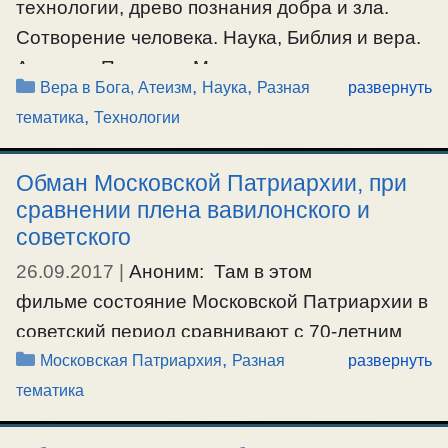
поняли того, что Советская власть —
технологии, древо познания добра и зла.
антихристова по духу. Возможность
Сотворение человека. Наука, Библия и вера.
спасения; единство Церкви не внешнее, а
Аноним: Познавая Мир с развитием
Рубрики
,
,
Вера в Бога, Атеизм
Наука
Разная
развернуть
внутреннее. О суде по обстоятельствам
цивилизации и накопленного опыта, церковь
,
тематика
Технологии
времени и спорах
должна была развивать эту базу,
приближаясь к истине. Но церковники (слуги
Обман Московской Патриархии, при
#декларацияСергияСтрагородского
,
#новомученики
,
Господа) окостенели в своих библейских
сравнении плена вавилонского и
#ошибки
,
#патриархТихон
,
#суд
догмах, а наука и …
советского
26.09.2017
|
Аноним: Там в этом
Ещё…
фильме состояние Московской Патриархии в
#древопознаниядобраизла
,
#технологии
советский период сравнивают с 70-летним
Рубрики
,
вавилонским пленением! О.Серафим: При
Московская Патриархия
Разная
развернуть
вавилонском пленении речь шла о пленении
тематика
народа израильского, а не Церкви, как