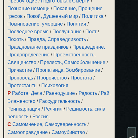
Чревоугодие
/
Подготовка к Смерти
/
Познание немощи
/
Покаяние, Прощение
грехов
/
Покой, Душевный мир
/
Политика
/
Поминовение, умершие
/
Понятия
/
Последнее время
/
Послушание
/
Пост
/
Похоть
/
Правда, Справедливость
/
Празднование праздников
/
Предведение,
Предопределение
/
Преемственность,
Священство
/
Прелесть, Самообольщение
/
Причастие
/
Пропаганда, Зомбирование
/
Проповедь
/
Пророчество
/
Простота
/
Протестанты
/
Психология
.
Р
Работа, Дела
/
Равнодушие
/
Радость
/
Рай,
Блаженство
/
Рассудительность
/
Реинкарнация
/
Религия
/
Решимость, сила
ревности
/
Россия
.
С
Самомнение, Самоуверенность
/
Самооправдание
/
Самоубийство
/
<