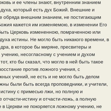
рковь и ее члены знают, внутренним знанием
 духа, который есть дух Божий. Внешние и
е обряда внешним знанием, не постигающим
Божия кажется им изменяемою, в изменении Его
 быть Церковь измененною, помраченною или
духа истины. Не могло быть никакого времени, в
едра, в которое бы миряне, пресвитеры и
 учению, несогласному с учением и духом
от, кто бы сказал, что могло в ней быть такое
восстание против ложного учения, с
ных учений, не есть и не могло быть делом
лжны были быть всегда проповедники, и учители,
истину с примесью лжи, но полную и
е отчасти-истину и отчасти-ложь, а полную
 в Церкви не покоряется ложному учению, не