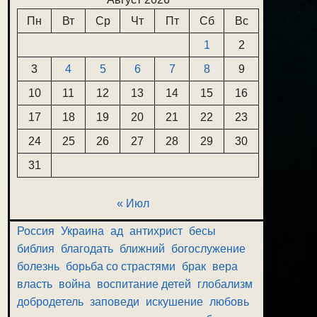
Пн
Вт
Ср
Чт
Пт
Сб
Вс
1
2
3
4
5
6
7
8
9
10
11
12
13
14
15
16
17
18
19
20
21
22
23
24
25
26
27
28
29
30
31
« Июл
Россия
Украина
ад
антихрист
бесы
библия
благодать
ближний
богослужение
болезнь
борьба со страстями
брак
вера
власть
война
воспитание детей
глобализм
добродетель
заповеди
искушение
любовь