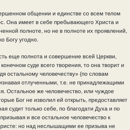
вершенном общении и единстве со всем телом
ос. Она имеет в себе пребывающего Христа и
ненной полноте, но не в полноте их проявлений,
ко Богу угодно.
есть еще полнота и совершение всей Церкви,
конечном суде всего творения, то она творит и
удя остальному человечеству» (по словам
ризнавая отлученными, т.е. не принадлежащими
ся. Остальное же человечество, или чуждое
торые Бог не изволил ей открыть, предоставляет
ая судит только себе, по благодати Духа и по
 призывая и все остальное человечество к
ристе: но над неслышащими ее призыва не