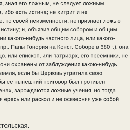
я, зная его ложным, не следует ложным
 ибо есть истина; не хитрит и не
же, по своей неизменности, не признает ложью
а истину; и, объявив общим собором и общим
и какого-нибудь частного лица, или какого-
пр., Папы Гонория на Конст. Соборе в 680 г.), она
о, или епископ, или патриарх, его преемники, не
о они охранены от заблуждения какою-нибудь
земля, если бы Церковь утратила свою
 бы ее нынешний приговор был противен
ленах, зарождаются ложные учения, но тогда
 ересь или раскол и не оскверняя уже собой
стольская.