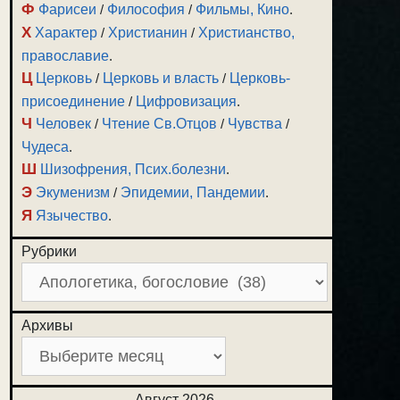
Ф
Фарисеи
/
Философия
/
Фильмы, Кино
.
Х
Характер
/
Христианин
/
Христианство,
православие
.
Ц
Церковь
/
Церковь и власть
/
Церковь-
присоединение
/
Цифровизация
.
Ч
Человек
/
Чтение Св.Отцов
/
Чувства
/
Чудеса
.
Ш
Шизофрения, Псих.болезни
.
Э
Экуменизм
/
Эпидемии, Пандемии
.
Я
Язычество
.
Рубрики
Архивы
Август 2026