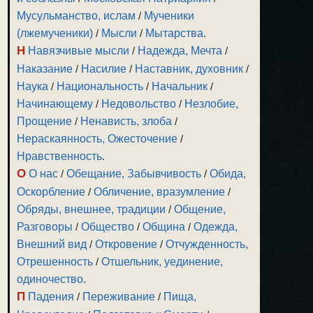
Мусульманство, ислам
/
Мученики
(лжемученики)
/
Мысли
/
Мытарства
.
Н
Навязчивые мысли
/
Надежда, Мечта
/
Наказание
/
Насилие
/
Наставник, духовник
/
Наука
/
Национальность
/
Начальник
/
Начинающему
/
Недовольство
/
Незлобие,
Прощение
/
Ненависть, злоба
/
Нераскаянность, Ожесточение
/
Нравственность
.
О
О нас
/
Обещание, Забывчивость
/
Обида,
Оскорбление
/
Обличение, вразумление
/
Обряды, внешнее, традиции
/
Общение,
Разговоры
/
Общество
/
Община
/
Одежда,
Внешний вид
/
Откровение
/
Отчужденность,
Отрешенность
/
Отшельник, уединение,
одиночество
.
П
Падения
/
Переживание
/
Пища,