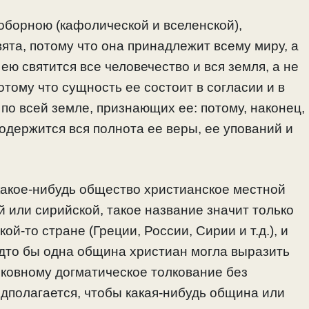
оборною (кафолической и вселенской),
вята, потому что она принадлежит всему миру, а
 ею святится все человечество и вся земля, а не
отому что сущность ее состоит в согласии и в
 по всей земле, признающих ее: потому, наконец,
содержится вся полнота ее веры, ее упований и
 какое-нибудь общество христианское местной
ой или сирийской, такое название значит только
й-то стране (Греции, России, Сирии и т.д.), и
удто бы одна община христиан могла выразить
рковному догматическое толкование без
дполагается, чтобы какая-нибудь община или