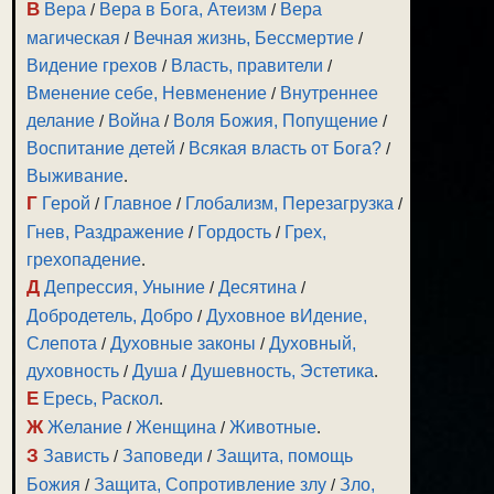
В
Вера
/
Вера в Бога, Атеизм
/
Вера
магическая
/
Вечная жизнь, Бессмертие
/
Видение грехов
/
Власть, правители
/
Вменение себе, Невменение
/
Внутреннее
делание
/
Война
/
Воля Божия, Попущение
/
Воспитание детей
/
Всякая власть от Бога?
/
Выживание
.
Г
Герой
/
Главное
/
Глобализм, Перезагрузка
/
Гнев, Раздражение
/
Гордость
/
Грех,
грехопадение
.
Д
Депрессия, Уныние
/
Десятина
/
Добродетель, Добро
/
Духовное вИдение,
Слепота
/
Духовные законы
/
Духовный,
духовность
/
Душа
/
Душевность, Эстетика
.
Е
Ересь, Раскол
.
Ж
Желание
/
Женщина
/
Животные
.
З
Зависть
/
Заповеди
/
Защита, помощь
Божия
/
Защита, Сопротивление злу
/
Зло,