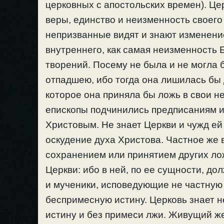
церковных с апостольских времен). Це
веры, единство и неизменность своего
непризванные видят и знают изменени
внутреннего, как самая неизменность 
творений. Посему не была и не могла
отпадшею, ибо тогда она лишилась бы 
которое она приняла бы ложь в свои н
епископы подчинились предписаниям и
Христовым. Не знает Церкви и чужд ей т
оскудение духа Христова. Частное же 
сохранением или принятием других лож
Церкви: ибо в ней, по ее сущности, до
и мученики, исповедующие не частную 
беспримесную истину. Церковь знает н
истину и без примеси лжи. Живущий же