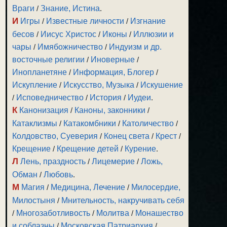
Враги
/
Знание, Истина
.
И
Игры
/
Известные личности
/
Изгнание
бесов
/
Иисус Христос
/
Иконы
/
Иллюзии и
чары
/
Имябожничество
/
Индуизм и др.
восточные религии
/
Иноверные
/
Инопланетяне
/
Информация, Блогер
/
Искупление
/
Искусство, Музыка
/
Искушение
/
Исповедничество
/
История
/
Иудеи
.
К
Канонизация
/
Каноны, законники
/
Катаклизмы
/
Катакомбники
/
Католичество
/
Колдовство, Суеверия
/
Конец света
/
Крест
/
Крещение
/
Крещение детей
/
Курение
.
Л
Лень, праздность
/
Лицемерие
/
Ложь,
Обман
/
Любовь
.
М
Магия
/
Медицина, Лечение
/
Милосердие,
Милостыня
/
Мнительность, накручивать себя
/
Многозаботливость
/
Молитва
/
Монашество
и соблазны
/
Московская Патриархия
/