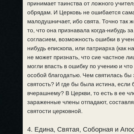
принимает таинства от ложного учител
обрядам. И Церковь не ошибается сама,
малодушничает, ибо свята. Точно так 
то, что она признавала когда-нибудь з
согласием, возможность ошибки в учени
нибудь епископа, или патриарха (как на
не может признать, что сие частное лиц
могли впасть в ошибку по учению и чт
особой благодатью. Чем святилась бы 
святость? И где бы была истина, если
вчерашнему? В Церкви, то есть в ее ч
зараженные члены отпадают, составляя
святости церковной.
4. Едина, Святая, Соборная и Апо