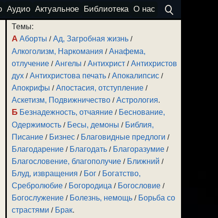
о
Аудио
Актуальное
Библиотека
О нас
Темы:
А
Аборты
/
Ад, Загробная жизнь
/
Алкоголизм, Наркомания
/
Анафема,
отлучение
/
Ангелы
/
Антихрист
/
Антихристов
дух
/
Антихристова печать
/
Апокалипсис
/
Апокрифы
/
Апостасия, отступление
/
Аскетизм, Подвижничество
/
Астрология
.
Б
Безнадежность, отчаяние
/
Беснование,
Одержимость
/
Бесы, демоны
/
Библия,
Писание
/
Бизнес
/
Благовидные предлоги
/
Благодарение
/
Благодать
/
Благоразумие
/
Благословение, благополучие
/
Ближний
/
Блуд, извращения
/
Бог
/
Богатство,
Сребролюбие
/
Богородица
/
Богословие
/
Богослужение
/
Болезнь, немощь
/
Борьба со
страстями
/
Брак
.