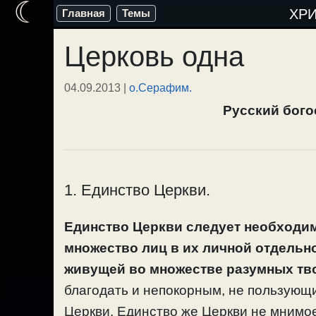
☾
Перейти
ХР
Главная
Темы
к
Церковь одна
содержимому
04.09.2013
|
о.Серафим.
Русский бого
1. Единство Церкви.
Единство Церкви следует необходим
множество лиц в их личной отдельно
живущей во множестве разумных тв
благодать и непокорным, не пользующи
Церкви. Единство же Церкви не мнимое