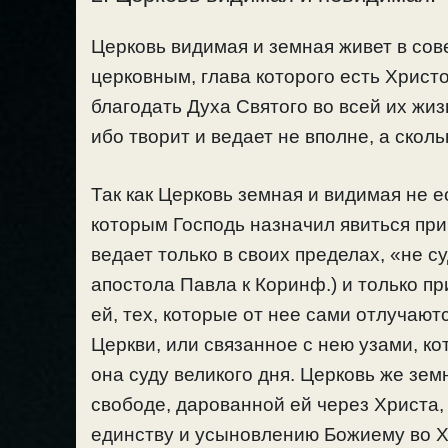
Церковь видимая и земная живет в со
церковным, глава которого есть Христ
благодать Духа Святого во всей их жиз
ибо творит и ведает не вполне, а сколь
Так как Церковь земная и видимая не 
которым Господь назначил явиться при 
ведает только в своих пределах, «не с
апостола Павла к Коринф.) и только п
ей, тех, которые от нее сами отлучают
Церкви, или связанное с нею узами, ко
она суду великого дня. Церковь же земн
свободе, дарованной ей через Христа,
единству и усыновлению Божиему во Х