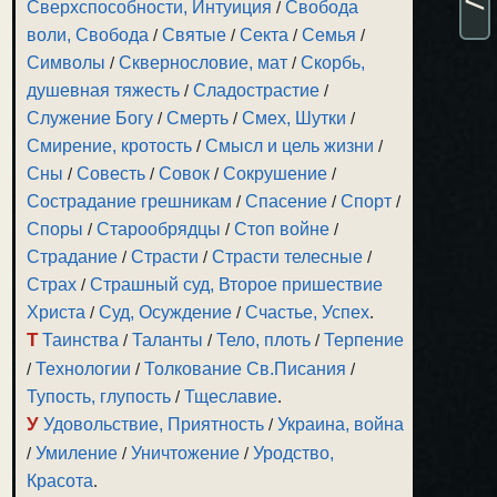
Сверхспособности, Интуиция
/
Свобода
воли, Свобода
/
Святые
/
Секта
/
Семья
/
Символы
/
Сквернословие, мат
/
Скорбь,
душевная тяжесть
/
Сладострастие
/
Служение Богу
/
Смерть
/
Смех, Шутки
/
Смирение, кротость
/
Смысл и цель жизни
/
Сны
/
Совесть
/
Совок
/
Сокрушение
/
Сострадание грешникам
/
Спасение
/
Спорт
/
Споры
/
Старообрядцы
/
Стоп войне
/
Страдание
/
Страсти
/
Страсти телесные
/
Страх
/
Страшный суд, Второе пришествие
Христа
/
Суд, Осуждение
/
Счастье, Успех
.
Т
Таинства
/
Таланты
/
Тело, плоть
/
Терпение
/
Технологии
/
Толкование Св.Писания
/
Тупость, глупость
/
Тщеславие
.
У
Удовольствие, Приятность
/
Украина, война
/
Умиление
/
Уничтожение
/
Уродство,
Красота
.