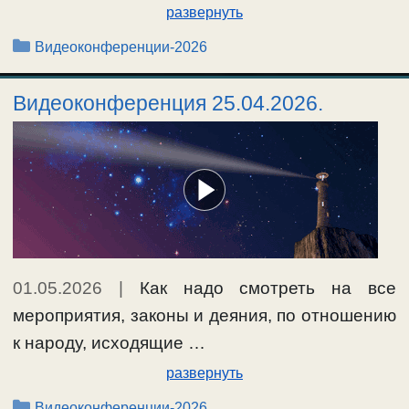
развернуть
Рубрики
Видеоконференции-2026
Видеоконференция 25.04.2026.
01.05.2026
|
Как надо смотреть на все
мероприятия, законы и деяния, по отношению
к народу, исходящие …
развернуть
Рубрики
Видеоконференции-2026