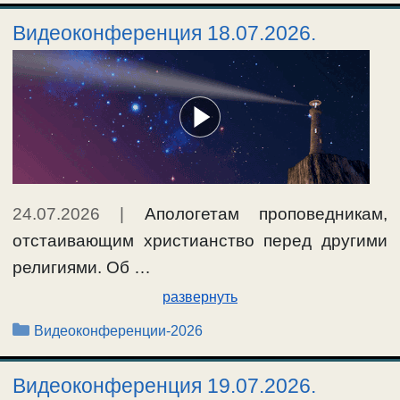
Видеоконференция 18.07.2026.
24.07.2026
|
Апологетам проповедникам,
отстаивающим христианство перед другими
религиями. Об …
развернуть
Рубрики
Видеоконференции-2026
Видеоконференция 19.07.2026.