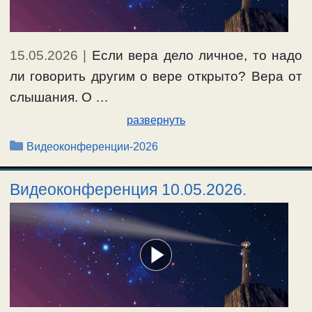
15.05.2026
|
Если вера дело личное, то надо
ли говорить другим о вере открыто? Вера от
слышания. О …
развернуть
Рубрики
Видеоконференции-2026
Видеоконференция 10.05.2026.