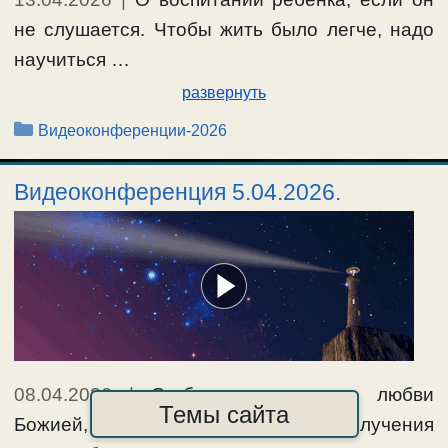
не слушается. Чтобы жить было легче, надо
научиться …
развернуть
Рубрики
Видеоконференции-2026
Видеоконференция 5.04.2026.
08.04.2026
|
О благодатном даре любви
Темы сайта
Божией, и ее проявлениях. Прежде получения