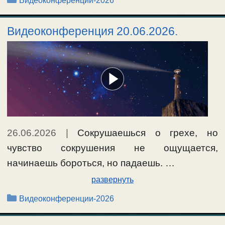
Видеоконференции-2026
Видеоконференция 20.06.2026.
26.06.2026
|
Сокрушаешься о грехе, но
чувство сокрушения не ощущается,
начинаешь бороться, но падаешь. …
развернуть
Рубрики
Видеоконференции-2026