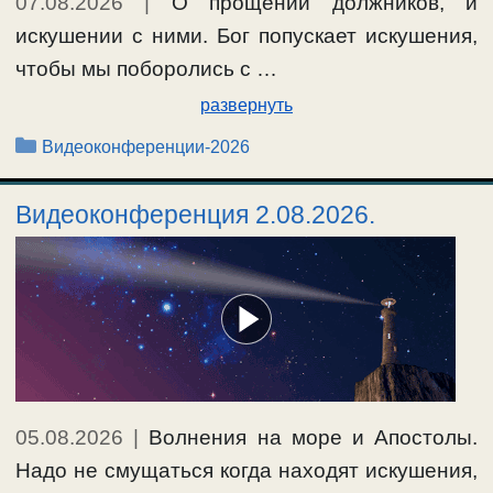
07.08.2026
|
О прощении должников, и
искушении с ними. Бог попускает искушения,
чтобы мы поборолись с …
развернуть
Рубрики
Видеоконференции-2026
Видеоконференция 2.08.2026.
05.08.2026
|
Волнения на море и Апостолы.
Надо не смущаться когда находят искушения,