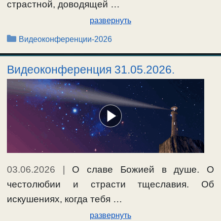
страстной, доводящей …
развернуть
Рубрики
Видеоконференции-2026
Видеоконференция 31.05.2026.
03.06.2026
|
О славе Божией в душе. О
честолюбии и страсти тщеславия. Об
искушениях, когда тебя …
развернуть