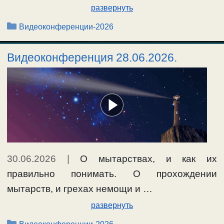
развернуть
Рубрики
Видеоконференции-2026
Видеоконференция 28.06.2026.
30.06.2026
|
О мытарствах, и как их
правильно понимать. О прохождении
мытарств, и грехах немощи и …
развернуть
Рубрики