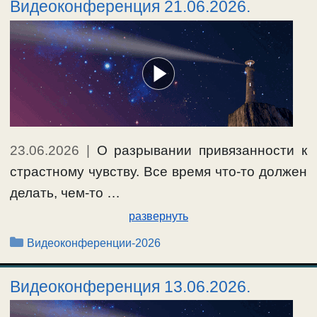
Видеоконференция 21.06.2026.
23.06.2026
|
О разрывании привязанности к
страстному чувству. Все время что-то должен
делать, чем-то …
развернуть
Рубрики
Видеоконференции-2026
Видеоконференция 13.06.2026.