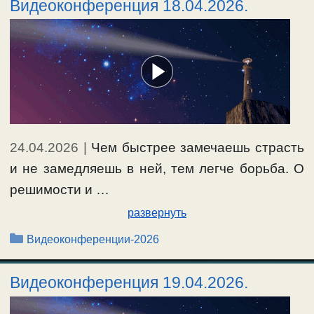
Видеоконференция 18.04.2026.
24.04.2026
|
Чем быстрее замечаешь страсть
и не замедляешь в ней, тем легче борьба. О
решимости и …
развернуть
Рубрики
Видеоконференции-2026
Видеоконференция 19.04.2026.