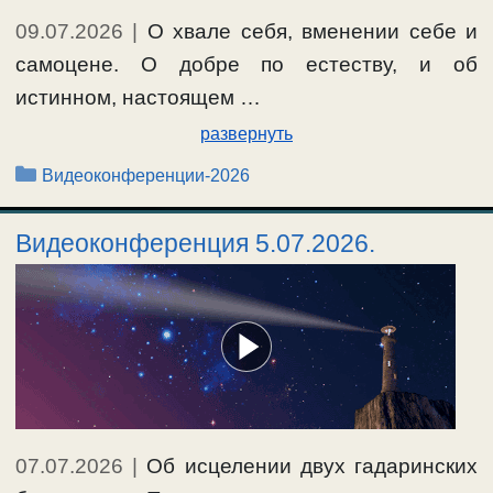
09.07.2026
|
О хвале себя, вменении себе и
самоцене. О добре по естеству, и об
истинном, настоящем …
развернуть
Рубрики
Видеоконференции-2026
Видеоконференция 5.07.2026.
07.07.2026
|
Об исцелении двух гадаринских