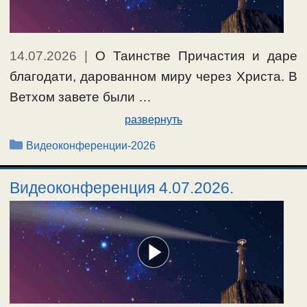
14.07.2026
|
О Таинстве Причастия и даре
благодати, дарованном миру через Христа. В
Ветхом завете были …
развернуть
Рубрики
Видеоконференции-2026
Видеоконференция 4.07.2026.