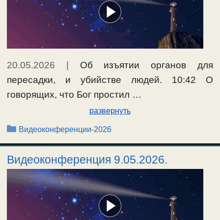
20.05.2026
|
Об изъятии органов для
пересадки, и убийстве людей. 10:42 О
говорящих, что Бог простил …
развернуть
Рубрики
Видеоконференции-2026
Видеоконференция 9.05.2026.