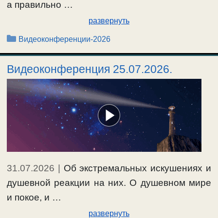
а правильно …
развернуть
Рубрики
Видеоконференции-2026
Видеоконференция 25.07.2026.
31.07.2026
|
Об экстремальных искушениях и
душевной реакции на них. О душевном мире
и покое, и …
развернуть