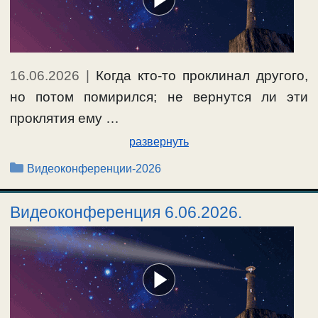
16.06.2026
|
Когда кто-то проклинал другого,
но потом помирился; не вернутся ли эти
проклятия ему …
развернуть
Рубрики
Видеоконференции-2026
Видеоконференция 6.06.2026.