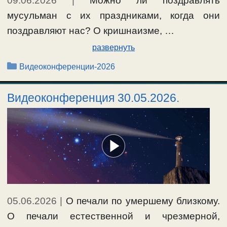
09.06.2026
|
Можно ли поздравлять
мусульман с их праздниками, когда они
поздравляют нас? О кришнаизме, …
развернуть
Рубрики
Видеоконференции-2026
Видеоконференция 30.05.2026.
05.06.2026
|
О печали по умершему близкому.
О печали естественной и чрезмерной,