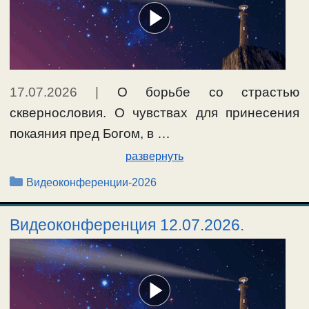
17.07.2026
|
О борьбе со страстью
сквернословия. О чувствах для принесения
покаяния пред Богом, в …
развернуть
Рубрики
Видеоконференции-2026
Видеоконференция 12.07.2026.