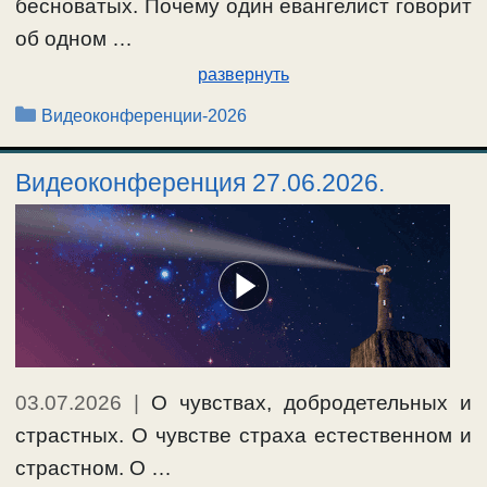
бесноватых. Почему один евангелист говорит
об одном …
развернуть
Рубрики
Видеоконференции-2026
Видеоконференция 27.06.2026.
03.07.2026
|
О чувствах, добродетельных и
страстных. О чувстве страха естественном и
страстном. О …