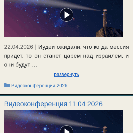
22.04.2026
|
Иудеи ожидали, что когда мессия
придет, то он станет царем над израилем, и
они будут …
развернуть
Рубрики
Видеоконференции-2026
Видеоконференция 11.04.2026.