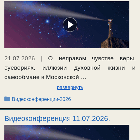
21.07.2026
|
О неправом чувстве веры,
суевериях, иллюзии духовной жизни и
самообмане в Московской …
развернуть
Рубрики
Видеоконференции-2026
Видеоконференция 11.07.2026.