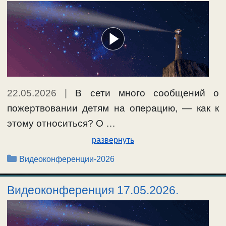
22.05.2026
|
В сети много сообщений о
пожертвовании детям на операцию, — как к
этому относиться? О …
развернуть
Рубрики
Видеоконференции-2026
Видеоконференция 17.05.2026.