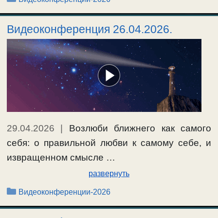
Видеоконференция 26.04.2026.
29.04.2026
|
Возлюби ближнего как самого
себя: о правильной любви к самому себе, и
извращенном смысле …
развернуть
Рубрики
Видеоконференции-2026