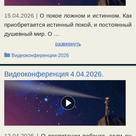
15.04.2026
|
О покое ложном и истинном. Как
приобретается истинный покой, и постоянный
душевный мир. О …
развернуть
Рубрики
Видеоконференции-2026
Видеоконференция 4.04.2026.
13.04.2026
|
О воспитании ребенка, если он