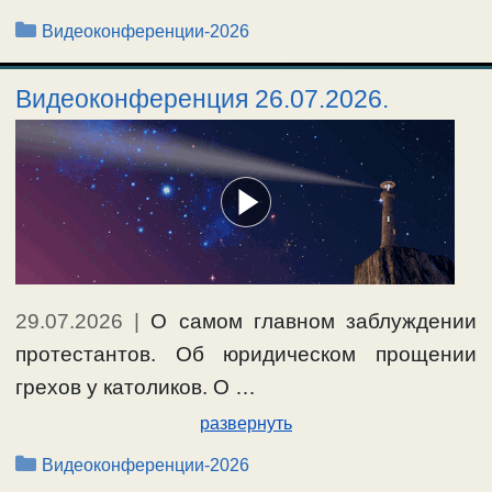
Рубрики
Видеоконференции-2026
Видеоконференция 26.07.2026.
29.07.2026
|
О самом главном заблуждении
протестантов. Об юридическом прощении
грехов у католиков. О …
развернуть
Рубрики
Видеоконференции-2026