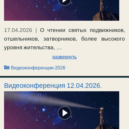
17.04.2026
|
О чтении святых подвижников,
отшельников, затворников, более высокого
уровня жительства, …
развернуть
Рубрики
Видеоконференции-2026
Видеоконференция 12.04.2026.