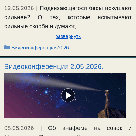
13.05.2026
|
Подвизающегося бесы искушают
сильнее? О тех, которые испытывают
сильные скорби и думают, …
развернуть
Рубрики
Видеоконференции-2026
Видеоконференция 2.05.2026.
08.05.2026
|
Об анафеме на совок и