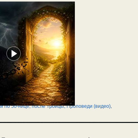
и по 50-нице, после Троицы
,
Проповеди (видео)
,