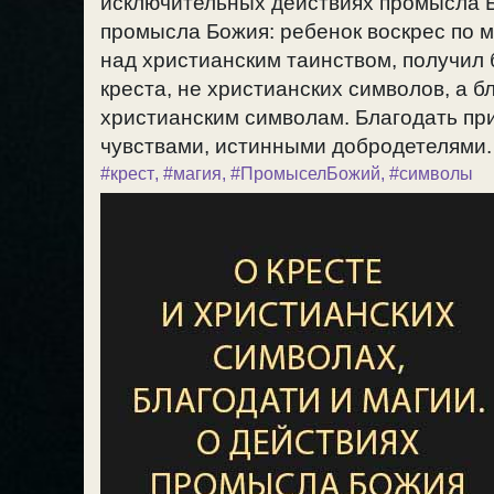
исключительных действиях промысла 
промысла Божия: ребенок воскрес по 
над христианским таинством, получил 
креста, не христианских символов, а б
христианским символам. Благодать п
чувствами, истинными добродетелями. /
#крест
,
#магия
,
#ПромыселБожий
,
#символы