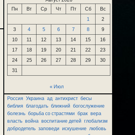
Пн
Вт
Ср
Чт
Пт
Сб
Вс
1
2
3
4
5
6
7
8
9
10
11
12
13
14
15
16
17
18
19
20
21
22
23
24
25
26
27
28
29
30
31
« Июл
Россия
Украина
ад
антихрист
бесы
библия
благодать
ближний
богослужение
болезнь
борьба со страстями
брак
вера
власть
война
воспитание детей
глобализм
добродетель
заповеди
искушение
любовь