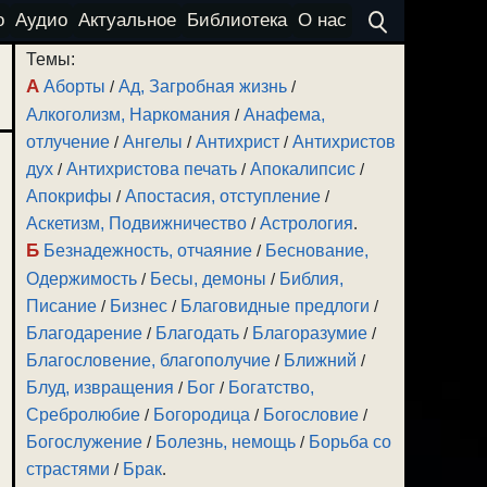
о
Аудио
Актуальное
Библиотека
О нас
Темы:
А
Аборты
/
Ад, Загробная жизнь
/
Алкоголизм, Наркомания
/
Анафема,
отлучение
/
Ангелы
/
Антихрист
/
Антихристов
дух
/
Антихристова печать
/
Апокалипсис
/
Апокрифы
/
Апостасия, отступление
/
Аскетизм, Подвижничество
/
Астрология
.
Б
Безнадежность, отчаяние
/
Беснование,
Одержимость
/
Бесы, демоны
/
Библия,
Писание
/
Бизнес
/
Благовидные предлоги
/
Благодарение
/
Благодать
/
Благоразумие
/
Благословение, благополучие
/
Ближний
/
Блуд, извращения
/
Бог
/
Богатство,
Сребролюбие
/
Богородица
/
Богословие
/
Богослужение
/
Болезнь, немощь
/
Борьба со
страстями
/
Брак
.