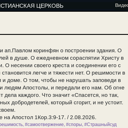
ИСТИАНСКАЯ ЦЕРКОВЬ
Виде
и ап.Павлом коринфян о построении здания. О
лей в душе. О ежедневном сораспятии Христу в
. О несении своего креста и соединении его с
 становится легче и тяжести нет. О решимости в
 и доме. О том, чтобы не нарушать заповеди в
и людям Апостолы, и передали его нам. Об огне
т дела каждого. Что значит «Спасется, но так,
жных добродетелей, который сгорит, и не устоит.
своем.
 на Апостол 1Кор.3:9-17. / 2.08.2026.
решимость
,
#самоотвержение
,
#споры
,
#Страшныйсуд