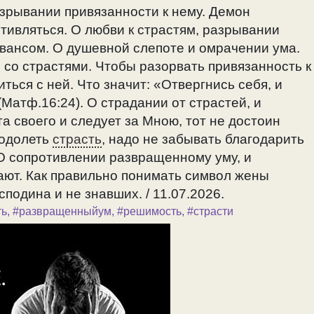
зрывании привязанности к нему. Демон
отивляться. О любви к страстям, разрывании
авансом. О душевной слепоте и омрачении ума.
 со страстями. Чтобы разорвать привязанность к
ться с ней. Что значит: «Отвергнись себя, и
(Матф.16:24). О страдании от страстей, и
та своего и следует за Мною, тот не достоин
 одолеть
страсть
, надо не забывать благодарить
 О сопротивлении развращенному уму, и
ают. Как правильно понимать символ жены
подина и не знавших. / 11.07.2026.
ть
,
#развращенныйум
,
#решимость
,
#страсти