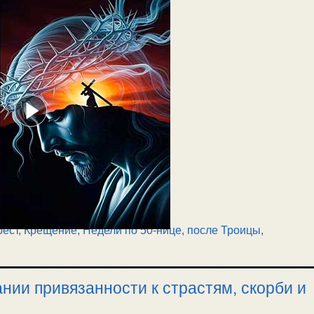
рест
,
Крещение
,
Недели по 50-нице, после Троицы
,
ии привязанности к страстям, скорби и