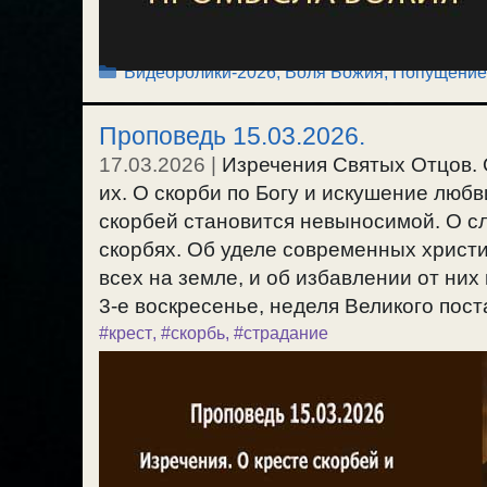
Рубрики
Видеоролики-2026
,
Воля Божия, Попущение
Проповедь 15.03.2026.
17.03.2026
|
Изречения Святых Отцов. 
их. О скорби по Богу и искушение любв
скорбей становится невыносимой. О сл
скорбях. Об уделе современных христи
всех на земле, и об избавлении от них
3-е воскресенье, неделя Великого поста
#крест
,
#скорбь
,
#страдание