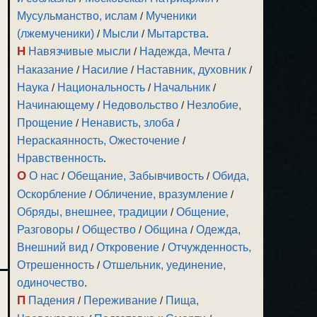
Мусульманство, ислам
/
Мученики
(лжемученики)
/
Мысли
/
Мытарства
.
Н
Навязчивые мысли
/
Надежда, Мечта
/
Наказание
/
Насилие
/
Наставник, духовник
/
Наука
/
Национальность
/
Начальник
/
Начинающему
/
Недовольство
/
Незлобие,
Прощение
/
Ненависть, злоба
/
Нераскаянность, Ожесточение
/
Нравственность
.
О
О нас
/
Обещание, Забывчивость
/
Обида,
Оскорбление
/
Обличение, вразумление
/
Обряды, внешнее, традиции
/
Общение,
Разговоры
/
Общество
/
Община
/
Одежда,
Внешний вид
/
Откровение
/
Отчужденность,
Отрешенность
/
Отшельник, уединение,
одиночество
.
П
Падения
/
Переживание
/
Пища,