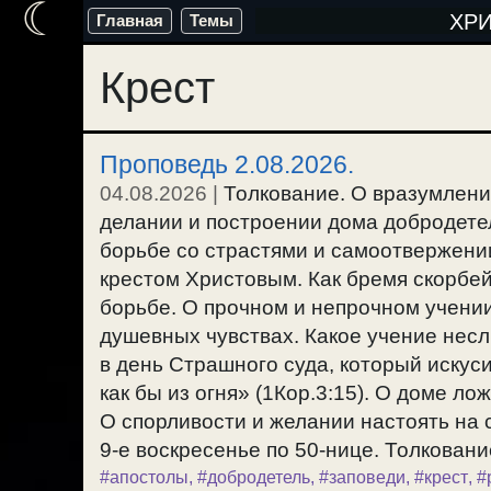
☾
Перейти
ХР
Главная
Темы
к
Крест
содержимому
Проповедь 2.08.2026.
04.08.2026
|
Толкование. О вразумлени
делании и построении дома добродете
борьбе со страстями и самоотвержении
крестом Христовым. Как бремя скорбей
борьбе. О прочном и непрочном учении
душевных чувствах. Какое учение несл
в день Страшного суда, который искуси
как бы из огня» (1Кор.3:15). О доме ло
О спорливости и желании настоять на 
9-е воскресенье по 50-нице. Толкование
#апостолы
,
#добродетель
,
#заповеди
,
#крест
,
#