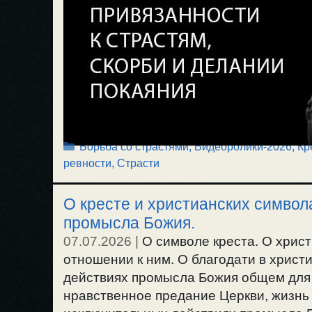
Рубрики
Борьба со страстями
,
Видеоролики-2026
,
Кр
ревности
,
Страсти
О кресте и христианских символа
промысла Божия.
07.07.2026
|
О символе креста. О хрис
отношении к ним. О благодати в христи
действиях промысла Божия общем для 
нравственное предание Церкви, жизнь