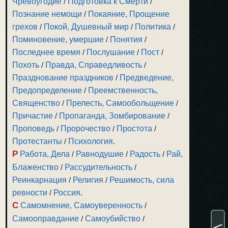
Чревоугодие
/
Подготовка к Смерти
/
Познание немощи
/
Покаяние, Прощение
грехов
/
Покой, Душевный мир
/
Политика
/
Поминовение, умершие
/
Понятия
/
Последнее время
/
Послушание
/
Пост
/
Похоть
/
Правда, Справедливость
/
Празднование праздников
/
Предведение,
Предопределение
/
Преемственность,
Священство
/
Прелесть, Самообольщение
/
Причастие
/
Пропаганда, Зомбирование
/
Проповедь
/
Пророчество
/
Простота
/
Протестанты
/
Психология
.
Р
Работа, Дела
/
Равнодушие
/
Радость
/
Рай,
Блаженство
/
Рассудительность
/
Реинкарнация
/
Религия
/
Решимость, сила
ревности
/
Россия
.
С
Самомнение, Самоуверенность
/
Самооправдание
/
Самоубийство
/
<