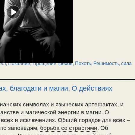
ест
,
Покаяние, Прощение грехов
,
Похоть
,
Решимость, сила
х, благодати и магии. О действиях
тианских символах и языческих артефактах, и
анстве и магической энергии в магии. О
всех и исключениях. Общий порядок для всех –
 по заповедям,
борьба со страстями
. Об