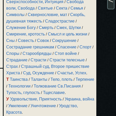
Сверхспособности, Интуиция
/
Свобода
воли, Свобода
/
Святые
/
Секта
/
Семья
/
Символы
/
Сквернословие, мат
/
Скорбь,
душевная тяжесть
/
Сладострастие
/
Служение Богу
/
Смерть
/
Смех, Шутки
/
Смирение, кротость
/
Смысл и цель жизни
/
Сны
/
Совесть
/
Совок
/
Сокрушение
/
Сострадание грешникам
/
Спасение
/
Спорт
/
Споры
/
Старообрядцы
/
Стоп войне
/
Страдание
/
Страсти
/
Страсти телесные
/
Страх
/
Страшный суд, Второе пришествие
Христа
/
Суд, Осуждение
/
Счастье, Успех
.
Т
Таинства
/
Таланты
/
Тело, плоть
/
Терпение
/
Технологии
/
Толкование Св.Писания
/
Тупость, глупость
/
Тщеславие
.
У
Удовольствие, Приятность
/
Украина, война
/
Умиление
/
Уничтожение
/
Уродство,
Красота
.