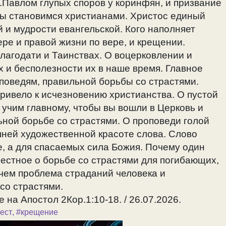
.Павлом глупых споров у коринфян, и призвание
ы становимся христианами. Христос единый
й и мудрости евангельской. Кого наполняет
ере и правой жизни по вере, и крещении.
лагодати и Таинствах. О воцерковлении и
 и бесполезности их в наше время. Главное
аповедям, правильной борьбы со страстями.
ривело к исчезновению христианства. О пустой
учим главному, чтобы вы вошли в Церковь и
ьной борьбе со страстями. О проповеди голой
шней художественной красоте слова. Слово
, а для спасаемых сила Божия. Почему один
рестное о борьбе со страстями для погибающих,
 чем проблема страданий человека и
 со страстями.
 на Апостол 2Кор.1:10-18. / 26.07.2026.
ест
,
#крещение