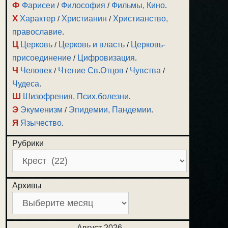
Ф
Фарисеи
/
Философия
/
Фильмы, Кино
.
Х
Характер
/
Христианин
/
Христианство,
православие
.
Ц
Церковь
/
Церковь и власть
/
Церковь-
присоединение
/
Цифровизация
.
Ч
Человек
/
Чтение Св.Отцов
/
Чувства
/
Чудеса
.
Ш
Шизофрения, Псих.болезни
.
Э
Экуменизм
/
Эпидемии, Пандемии
.
Я
Язычество
.
Рубрики
Архивы
Август 2026