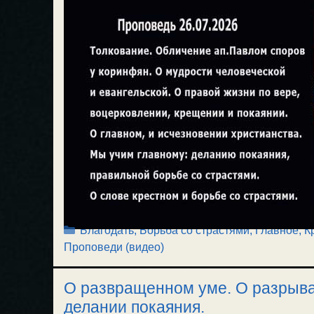
Рубрики
Благодать
,
Борьба со страстями
,
Главное
,
К
Проповеди (видео)
О развращенном уме. О разрыван
делании покаяния.