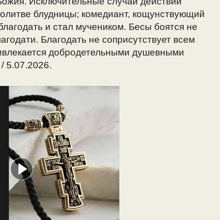
Божия. Исключительные случаи действий
молитве блудницы; комедиант, кощунствующий
благодать и стал мучеником. Бесы боятся не
лагодати. Благодать не соприсутствует всем
ривлекается добродетельными душевными
 5.07.2026.