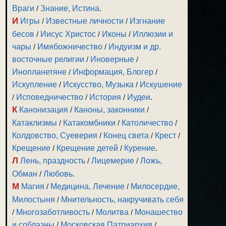
Враги
/
Знание, Истина
.
И
Игры
/
Известные личности
/
Изгнание
бесов
/
Иисус Христос
/
Иконы
/
Иллюзии и
чары
/
Имябожничество
/
Индуизм и др.
восточные религии
/
Иноверные
/
Инопланетяне
/
Информация, Блогер
/
Искупление
/
Искусство, Музыка
/
Искушение
/
Исповедничество
/
История
/
Иудеи
.
К
Канонизация
/
Каноны, законники
/
Катаклизмы
/
Катакомбники
/
Католичество
/
Колдовство, Суеверия
/
Конец света
/
Крест
/
Крещение
/
Крещение детей
/
Курение
.
Л
Лень, праздность
/
Лицемерие
/
Ложь,
Обман
/
Любовь
.
М
Магия
/
Медицина, Лечение
/
Милосердие,
Милостыня
/
Мнительность, накручивать себя
/
Многозаботливость
/
Молитва
/
Монашество
и соблазны
/
Московская Патриархия
/