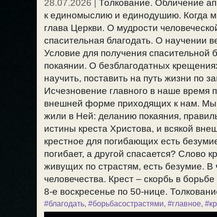
28.07.2026
|
Толкование. Обличение ап
к единомыслию и единодушию. Когда м
глава Церкви. О мудрости человеческо
спасительная благодать. О научении в
Условие для получения спасительной б
покаянии. О безблагодатных крещениях
научить, поставить на путь жизни по з
Исчезновение главного в наше время п
внешней форме приходящих к нам. Мы 
жили в Ней: деланию покаяния, правил
истины креста Христова, и всякой вне
крестное для погибающих есть безумие
погибает, а другой спасается? Слово к
живущих по страстям, есть безумие. В
человечества. Крест – скорбь в борьбе
8-е воскресенье по 50-нице. Толкование
#благодать
,
#борьбасострастями
,
#главное
,
#кр