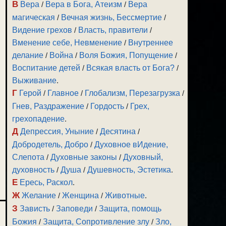
В
Вера
/
Вера в Бога, Атеизм
/
Вера
магическая
/
Вечная жизнь, Бессмертие
/
Видение грехов
/
Власть, правители
/
Вменение себе, Невменение
/
Внутреннее
делание
/
Война
/
Воля Божия, Попущение
/
Воспитание детей
/
Всякая власть от Бога?
/
Выживание
.
Г
Герой
/
Главное
/
Глобализм, Перезагрузка
/
Гнев, Раздражение
/
Гордость
/
Грех,
грехопадение
.
Д
Депрессия, Уныние
/
Десятина
/
Добродетель, Добро
/
Духовное вИдение,
Слепота
/
Духовные законы
/
Духовный,
духовность
/
Душа
/
Душевность, Эстетика
.
Е
Ересь, Раскол
.
Ж
Желание
/
Женщина
/
Животные
.
З
Зависть
/
Заповеди
/
Защита, помощь
Божия
/
Защита, Сопротивление злу
/
Зло,