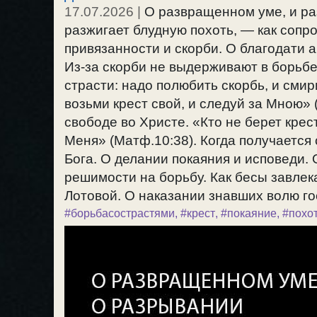
17.07.2026
|
О развращенном уме, и ра
разжигает блудную похоть, — как сопр
привязанности и скорби. О благодати 
Из-за скорби не выдерживают в борьбе
страсти: надо полюбить скорбь, и смири
возьми крест свой, и следуй за Мною» 
свободе во Христе. «Кто не берет крес
Меня» (Матф.10:38). Когда получается
Бога. О делании покаяния и исповеди.
решимости на борьбу. Как бесы завлек
Лотовой. О наказании знавших волю гос
#борьбасострастями
,
#крест
,
#покаяние
,
#похо