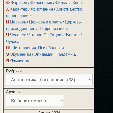
Ф
Фарисеи
/
Философия
/
Фильмы, Кино
.
Х
Характер
/
Христианин
/
Христианство,
православие
.
Ц
Церковь
/
Церковь и власть
/
Церковь-
присоединение
/
Цифровизация
.
Ч
Человек
/
Чтение Св.Отцов
/
Чувства
/
Чудеса
.
Ш
Шизофрения, Псих.болезни
.
Э
Экуменизм
/
Эпидемии, Пандемии
.
Я
Язычество
.
Рубрики
Архивы
Август 2026