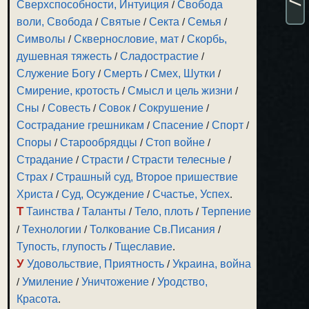
Сверхспособности, Интуиция
/
Свобода
воли, Свобода
/
Святые
/
Секта
/
Семья
/
Символы
/
Сквернословие, мат
/
Скорбь,
душевная тяжесть
/
Сладострастие
/
Служение Богу
/
Смерть
/
Смех, Шутки
/
Смирение, кротость
/
Смысл и цель жизни
/
Сны
/
Совесть
/
Совок
/
Сокрушение
/
Сострадание грешникам
/
Спасение
/
Спорт
/
Споры
/
Старообрядцы
/
Стоп войне
/
Страдание
/
Страсти
/
Страсти телесные
/
Страх
/
Страшный суд, Второе пришествие
Христа
/
Суд, Осуждение
/
Счастье, Успех
.
Т
Таинства
/
Таланты
/
Тело, плоть
/
Терпение
/
Технологии
/
Толкование Св.Писания
/
Тупость, глупость
/
Тщеславие
.
У
Удовольствие, Приятность
/
Украина, война
/
Умиление
/
Уничтожение
/
Уродство,
Красота
.