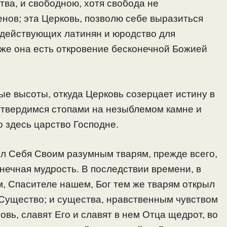
ва, и свободною, хотя свобода не
нов; эта Церковь, позволю себе выразиться
удействующих латинян и юродство для
 же она есть откровение бесконечной Божией
ые высоты, откуда Церковь созерцает истину в
утвердимся стопами на незыблемом камне и
о здесь царство Господне.
рыл Себя Своим разумным тварям, прежде всего,
нечная мудрость. В последствии времени, в
, Спасителе нашем, Бог тем же тварям открыл
 Существо; и существа, нравственным чувством
вь, славят Его и славят в нем Отца щедрот, во