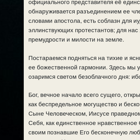
официального представителя её единст
обнаруживается разъединением ее чле
словами апостола, есть соблазн для и
эллинствующих протестантов; для нас
премудрости и милости на земле.
Постараемся подняться на тихие и ясн
ее божественной гармонии. Здесь мы 
озаримся светом безоблачного дня: иб
Бог, вечное начало всего сущего, отк
как беспредельное могущество и беско
Сыне Человеческом, Иисусе праведном
Себя, как единственное нравственное
своим познавшие Его бесконечную любо