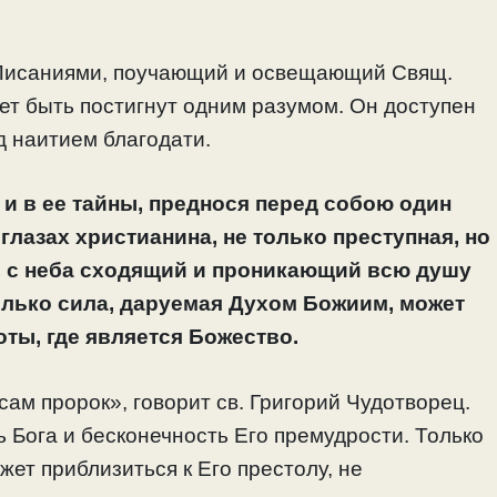
Писаниями, поучающий и освещающий Свящ.
ет быть постигнут одним разумом. Он доступен
д наитием благодати.
и в ее тайны, преднося перед собою один
 глазах христианина, не только преступная, но
т, с неба сходящий и проникающий всю душу
только сила, даруемая Духом Божиим, может
оты, где является Божество.
 сам пророк», говорит св. Григорий Чудотворец.
 Бога и бесконечность Его премудрости. Только
ожет приблизиться к Его престолу, не