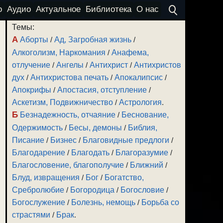
о
Аудио
Актуальное
Библиотека
О нас
Темы:
А
Аборты
/
Ад, Загробная жизнь
/
Алкоголизм, Наркомания
/
Анафема,
отлучение
/
Ангелы
/
Антихрист
/
Антихристов
дух
/
Антихристова печать
/
Апокалипсис
/
Апокрифы
/
Апостасия, отступление
/
Аскетизм, Подвижничество
/
Астрология
.
Б
Безнадежность, отчаяние
/
Беснование,
Одержимость
/
Бесы, демоны
/
Библия,
Писание
/
Бизнес
/
Благовидные предлоги
/
Благодарение
/
Благодать
/
Благоразумие
/
Благословение, благополучие
/
Ближний
/
Блуд, извращения
/
Бог
/
Богатство,
Сребролюбие
/
Богородица
/
Богословие
/
Богослужение
/
Болезнь, немощь
/
Борьба со
страстями
/
Брак
.