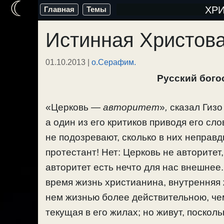
☾
Перейти
ХР
Главная
Темы
к
Истинная Христов
содержимому
01.10.2013
|
о.Серафим.
Русский бого
«Церковь —
авторитет
»
,
сказал Гизо
а один из его критиков приводя его сло
не подозревают, сколько в них неправ
протестант! Нет: Церковь не авторитет,
авторитет есть нечто для нас внешнее. 
время жизнь христианина, внутренняя ж
нем жизнью более действительною, чем
текущая в его жилах; но живут, поскол