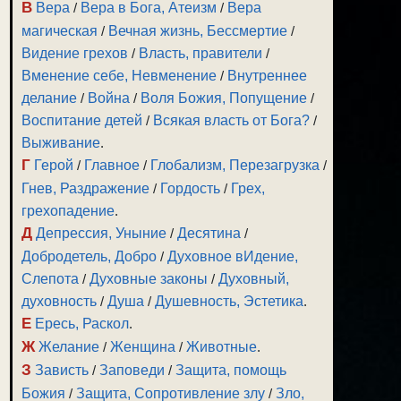
В
Вера
/
Вера в Бога, Атеизм
/
Вера
магическая
/
Вечная жизнь, Бессмертие
/
Видение грехов
/
Власть, правители
/
Вменение себе, Невменение
/
Внутреннее
делание
/
Война
/
Воля Божия, Попущение
/
Воспитание детей
/
Всякая власть от Бога?
/
Выживание
.
Г
Герой
/
Главное
/
Глобализм, Перезагрузка
/
Гнев, Раздражение
/
Гордость
/
Грех,
грехопадение
.
Д
Депрессия, Уныние
/
Десятина
/
Добродетель, Добро
/
Духовное вИдение,
Слепота
/
Духовные законы
/
Духовный,
духовность
/
Душа
/
Душевность, Эстетика
.
Е
Ересь, Раскол
.
Ж
Желание
/
Женщина
/
Животные
.
З
Зависть
/
Заповеди
/
Защита, помощь
Божия
/
Защита, Сопротивление злу
/
Зло,