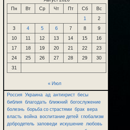
Пн
Вт
Ср
Чт
Пт
Сб
Вс
1
2
3
4
5
6
7
8
9
10
11
12
13
14
15
16
17
18
19
20
21
22
23
24
25
26
27
28
29
30
31
« Июл
Россия
Украина
ад
антихрист
бесы
библия
благодать
ближний
богослужение
болезнь
борьба со страстями
брак
вера
власть
война
воспитание детей
глобализм
добродетель
заповеди
искушение
любовь