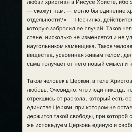
любви христиан в Иисусе Христе, ибо 
— скажут нам, — могло бы единение хр
отдельности?» — Песчинка, действитель
которую забросил ее случай. Таков чел
стене, нисколько не изменяется и не у
наугольником каменщика. Таков челове
вещества, усвоенная живым телом, де
сама получает от него новый смысл и 
Таков человек в Церкви, в теле Христо
любовь. Очевидно, что люди никогда не 
отрекшись от раскола, который есть е
единстве Церкви, при котором не оста
держится такой свободы, при которой
же исповедуем Церковь единую и свобо