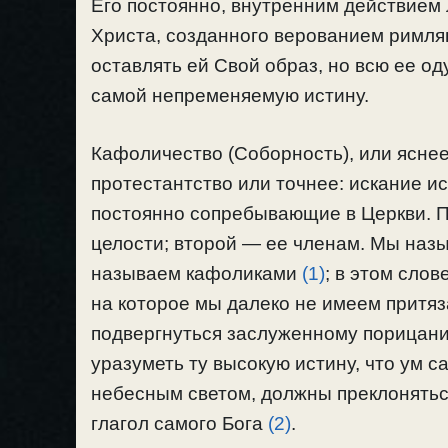
Его постоянно, внутренним действием
Христа, созданного верованием римля
оставлять ей Свой образ, но всю ее о
самой непременяемую истину.
Кафоличество (Соборность), или яснее
протестантство или точнее: искание 
постоянно сопребывающие в Церкви. П
целости; второй — ее членам. Мы назы
называем кафоликами
(1)
; в этом сло
на которое мы далеко не имеем притяз
подвергнуться заслуженному порицани
уразуметь ту высокую истину, что ум
небесным светом, должны преклонятьс
глагол самого Бога
(2)
.