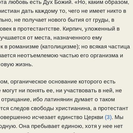
эта любовь есть Дух Божий. «Но, каким образом,
истиан дать каждому то, чего не имеет никто в
но, не получает нового бытия от груды, в
овек в протестантстве. Кирпич, уложенный в
лучшается от места, назначенного ему
к в романизме (католицизме); но всякая частица
лается неотъемлемою частью его организма и
новую жизнь.
вом, opганическое основание которого есть
могут ни понять ее, ни участвовать в ней, не
е отрицание, ибо латинянин думает о таком
ется следов свободы христианина, а протестант
 совершенно исчезает единство Церкви
(3)
. Мы
дную. Она пребывает единою, хотя у нее нет