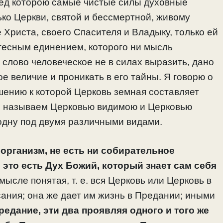
ед которою самые чистые силы духовные
ько Церкви, святой и бессмертной, живому
 Христа, своего Спасителя и Владыку, только ей
тесным единением, которого ни мысль
и слово человеческое не в силах выразить, дано
е величие и проникать в его тайны. Я говорю о
ошению к которой Церковь земная составляет
мы называем Церковью видимою и Церковью
одну под двумя различными видами.
 организм, не есть ни собирательное
 это есть Дух Божий, который знает сам себя
мысле понятая, т. е. вся Церковь или Церковь в
ания; она же дает им жизнь в Предании; иными
редание, эти два проявляя одного и того же