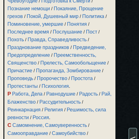
Чревоугодие
/
Подготовка к Смерти
/
Познание немощи
/
Покаяние, Прощение
грехов
/
Покой, Душевный мир
/
Политика
/
Поминовение, умершие
/
Понятия
/
Последнее время
/
Послушание
/
Пост
/
Похоть
/
Правда, Справедливость
/
Празднование праздников
/
Предведение,
Предопределение
/
Преемственность,
Священство
/
Прелесть, Самообольщение
/
Причастие
/
Пропаганда, Зомбирование
/
Проповедь
/
Пророчество
/
Простота
/
Протестанты
/
Психология
.
Р
Работа, Дела
/
Равнодушие
/
Радость
/
Рай,
Блаженство
/
Рассудительность
/
Реинкарнация
/
Религия
/
Решимость, сила
ревности
/
Россия
.
С
Самомнение, Самоуверенность
/
Самооправдание
/
Самоубийство
/
<