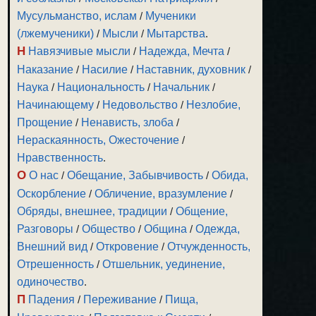
Мусульманство, ислам
/
Мученики
(лжемученики)
/
Мысли
/
Мытарства
.
Н
Навязчивые мысли
/
Надежда, Мечта
/
Наказание
/
Насилие
/
Наставник, духовник
/
Наука
/
Национальность
/
Начальник
/
Начинающему
/
Недовольство
/
Незлобие,
Прощение
/
Ненависть, злоба
/
Нераскаянность, Ожесточение
/
Нравственность
.
О
О нас
/
Обещание, Забывчивость
/
Обида,
Оскорбление
/
Обличение, вразумление
/
Обряды, внешнее, традиции
/
Общение,
Разговоры
/
Общество
/
Община
/
Одежда,
Внешний вид
/
Откровение
/
Отчужденность,
Отрешенность
/
Отшельник, уединение,
одиночество
.
П
Падения
/
Переживание
/
Пища,