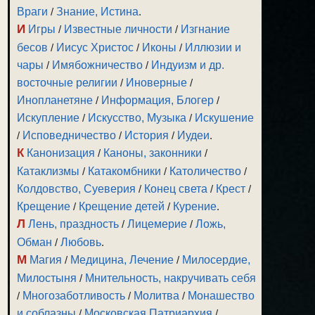
Враги
/
Знание, Истина
.
И
Игры
/
Известные личности
/
Изгнание
бесов
/
Иисус Христос
/
Иконы
/
Иллюзии и
чары
/
Имябожничество
/
Индуизм и др.
восточные религии
/
Иноверные
/
Инопланетяне
/
Информация, Блогер
/
Искупление
/
Искусство, Музыка
/
Искушение
/
Исповедничество
/
История
/
Иудеи
.
К
Канонизация
/
Каноны, законники
/
Катаклизмы
/
Катакомбники
/
Католичество
/
Колдовство, Суеверия
/
Конец света
/
Крест
/
Крещение
/
Крещение детей
/
Курение
.
Л
Лень, праздность
/
Лицемерие
/
Ложь,
Обман
/
Любовь
.
М
Магия
/
Медицина, Лечение
/
Милосердие,
Милостыня
/
Мнительность, накручивать себя
/
Многозаботливость
/
Молитва
/
Монашество
и соблазны
/
Московская Патриархия
/