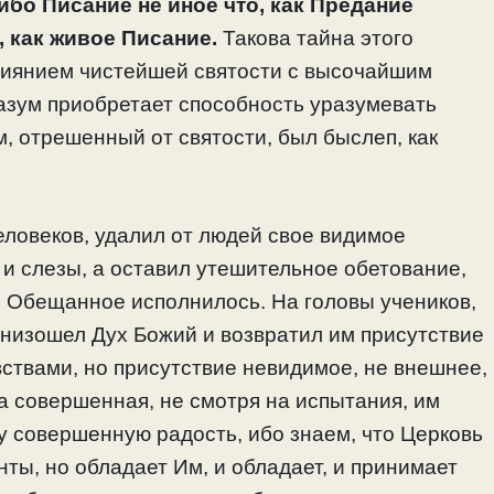
ибо Писание не иное что, как Предание
, как живое Писание.
Такова тайна этого
слиянием чистейшей святости с высочайшим
разум приобретает способность уразумевать
м, отрешенный от святости, был быслеп, как
еловеков, удалил от людей свое видимое
 и слезы, а оставил утешительное обетование,
а. Обещанное исполнилось. На головы учеников,
низошел Дух Божий и возвратил им присутствие
вствами, но присутствие невидимое, не внешнее,
а совершенная, не смотря на испытания, им
у совершенную радость, ибо знаем, что Церковь
нты, но обладает Им, и обладает, и принимает