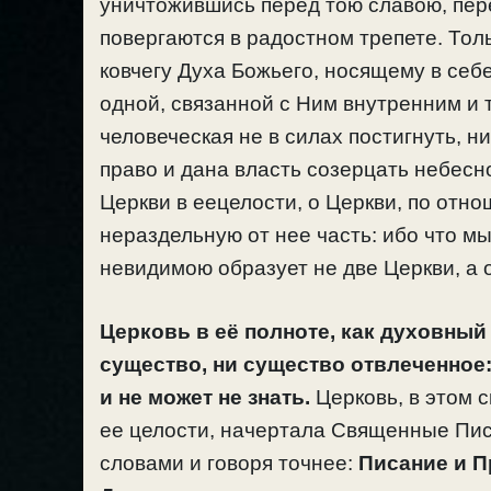
уничтожившись перед тою славою, пер
повергаются в радостном трепете. Тол
ковчегу Духа Божьего, носящему в себе
одной, связанной с Ним внутренним и 
человеческая не в силах постигнуть, н
право и дана власть созерцать небесно
Церкви в еецелости, о Церкви, по отн
нераздельную от нее часть: ибо что 
невидимою образует не две Церкви, а 
Церковь в её полноте, как духовный
существо, ни существо отвлеченное:
и не может не знать.
Церковь, в этом с
ее целости, начертала Священные Пис
словами и говоря точнее:
Писание и П