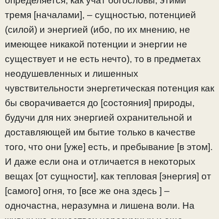
определяется, как учат богословы, этими
тремя [началами], – сущностью, потенцией
(силой) и энергией (ибо, по их мнению, не
имеющее никакой потенции и энергии не
существует и не есть нечто), то в предметах
неодушевленных и лишенных
чувствительности энергетическая потенция как
бы сворачивается до [состояния] природы,
будучи для них энергией охранительной и
доставляющей им бытие только в качестве
того, что они [уже] есть, и пребывание [в этом].
И даже если она и отличается в некоторых
вещах [от сущности], как тепловая [энергия] от
[самого] огня, то [все же она здесь ] –
одночастна, неразумна и лишена воли. На