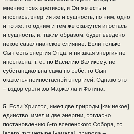
мнению трех еретиков, и Он же есть и
ипостась, энергия же и сущность, по ним, одно
и то же, то одним и тем же окажутся ипостась
и сущность, и, таким образом, будет введено
некое савеллианское слияние. Если только
Сын есть энергия Отца, и никакая энергия не
ипостасна, т. е., по Василию Великому, не
субстанциальна сама по себе, то Сын
окажется неипостасной энергией. Однако это
– вздор еретиков Маркелла и Фотина.
5. Если Христос, имея две природы [как некое]
единство, имел и две энергии, согласно
постановлению 6-го вселенского Собора, то
[всего] тут четыре [начала], природа –