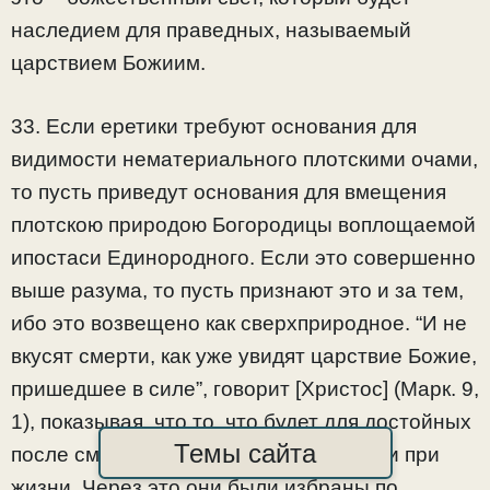
наследием для праведных, называемый
царствием Божиим.
33. Если еретики требуют основания для
видимости нематериального плотскими очами,
то пусть приведут основания для вмещения
плотскою природою Богородицы воплощаемой
ипостаси Единородного. Если это совершенно
выше разума, то пусть признают это и за тем,
ибо это возвещено как сверхприродное. “И не
вкусят смерти, как уже увидят царствие Божие,
пришедшее в силе”, говорит [Христос] (Марк. 9,
1), показывая, что то, что будет для достойных
Темы сайта
после смерти, – этим насладятся они и при
жизни. Через это они были избраны по