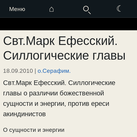
⌂
☾
Меню
Перейти
к
Свт.Марк Ефесский.
содержимому
Силлогические главы
18.09.2010
|
о.Серафим.
Свт.Марк Ефесский. Силлогические
главы о различии божественной
сущности и энергии, против ереси
акиндинистов
О сущности и энергии