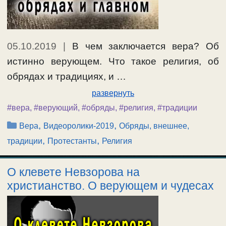
05.10.2019
|
В чем заключается вера? Об
истинно верующем. Что такое религия, об
обрядах и традициях, и …
развернуть
#вера
,
#верующий
,
#обряды
,
#религия
,
#традиции
Рубрики
,
,
Вера
Видеоролики-2019
Обряды, внешнее,
,
,
традиции
Протестанты
Религия
О клевете Невзорова на
христианство. О верующем и чудесах