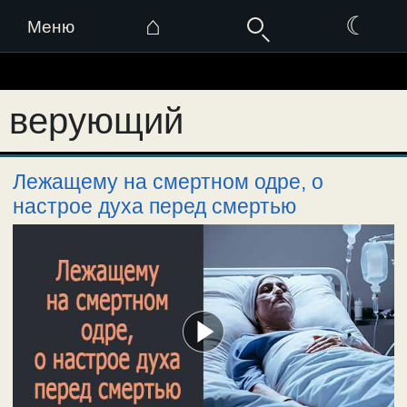
⌂
☾
Меню
Перейти
к
верующий
содержимому
Лежащему на смертном одре, о
настрое духа перед смертью