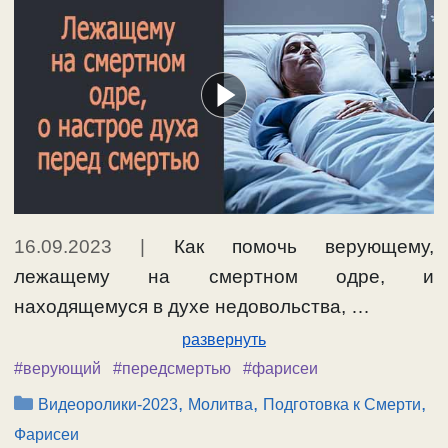
16.09.2023
|
Как помочь верующему,
лежащему на смертном одре, и
находящемуся в духе недовольства, …
развернуть
#верующий
#передсмертью
#фарисеи
Рубрики
,
,
,
Видеоролики-2023
Молитва
Подготовка к Смерти
Фарисеи