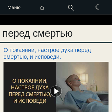
⌂
☾
Меню
Перейти
к
перед смертью
содержимому
О покаянии, настрое духа перед
смертью, и исповеди.