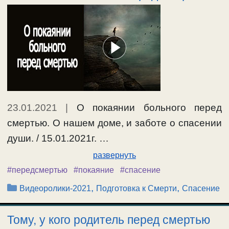
23.01.2021
|
О покаянии больного перед
смертью. О нашем доме, и заботе о спасении
души. / 15.01.2021г. …
развернуть
#передсмертью
#покаяние
#спасение
Рубрики
,
,
Видеоролики-2021
Подготовка к Смерти
Спасение
Тому, у кого родитель перед смертью