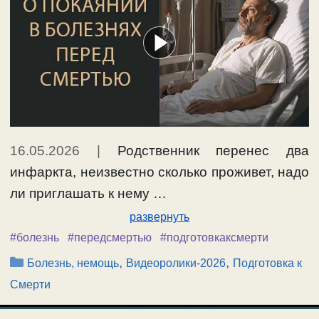
16.05.2026
|
Родственник перенес два
инфаркта, неизвестно сколько проживет, надо
ли приглашать к нему …
развернуть
#болезнь
#передсмертью
#подготовкаксмерти
Рубрики
,
,
Болезнь, немощь
Видеоролики-2026
Подготовка к
Смерти