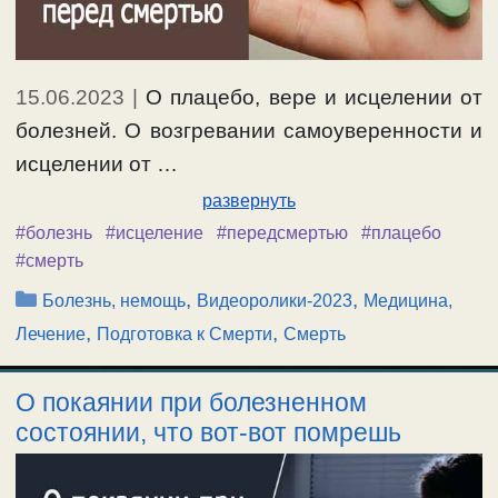
15.06.2023
|
О плацебо, вере и исцелении от
болезней. О возгревании самоуверенности и
исцелении от …
развернуть
#болезнь
#исцеление
#передсмертью
#плацебо
#смерть
Рубрики
,
,
Болезнь, немощь
Видеоролики-2023
Медицина,
,
,
Лечение
Подготовка к Смерти
Смерть
О покаянии при болезненном
состоянии, что вот-вот помрешь