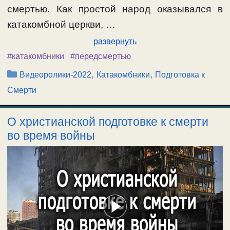
смертью. Как простой народ оказывался в
катакомбной церкви, …
развернуть
#катакомбники
#передсмертью
Рубрики
,
,
Видеоролики-2022
Катакомбники
Подготовка к
Смерти
О христианской подготовке к смерти
во время войны