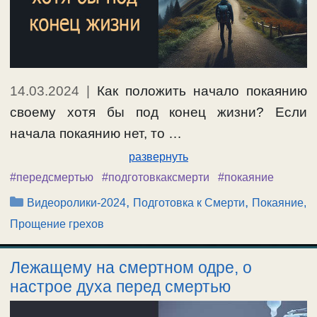
14.03.2024
|
Как положить начало покаянию
своему хотя бы под конец жизни? Если
начала покаянию нет, то …
развернуть
#передсмертью
#подготовкаксмерти
#покаяние
Рубрики
,
,
Видеоролики-2024
Подготовка к Смерти
Покаяние,
Прощение грехов
Лежащему на смертном одре, о
настрое духа перед смертью