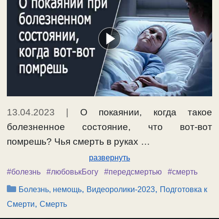
13.04.2023
|
О покаянии, когда такое
болезненное состояние, что вот-вот
помрешь? Чья смерть в руках …
развернуть
#болезнь
#любовькБогу
#передсмертью
#смерть
Рубрики
,
,
Болезнь, немощь
Видеоролики-2023
Подготовка к
,
Смерти
Смерть