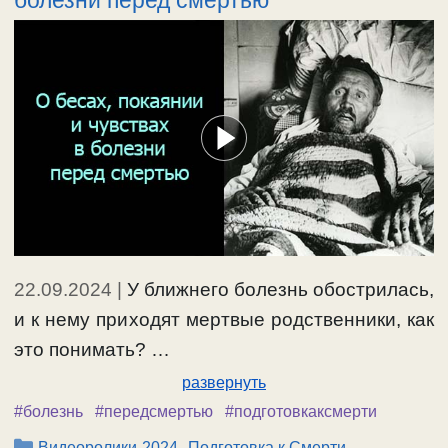
22.09.2024
|
У ближнего болезнь обострилась,
и к нему приходят мертвые родственники, как
это понимать? …
развернуть
#болезнь
#передсмертью
#подготовкаксмерти
Рубрики
,
Видеоролики-2024
Подготовка к Смерти