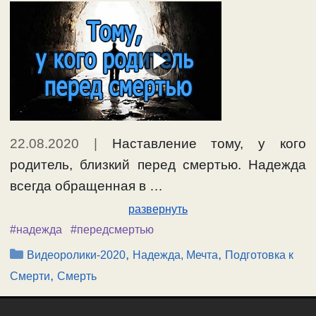
22.08.2020
|
Наставление тому, у кого
родитель, близкий перед смертью. Надежда
всегда обращенная в …
развернуть
#надежда
#передсмертью
Рубрики
,
,
Видеоролики-2020
Надежда, Мечта
Подготовка к
,
Смерти
Смерть