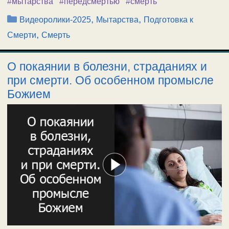
#мытарства
#передсмертью
#смерть
Рубрики
,
,
Видеоролики-2025
Мытарства
Подготовка к
,
Смерти
Смерть
О покаянии в болезни, страданиях и
при смерти. Об особенном промысле
Божием