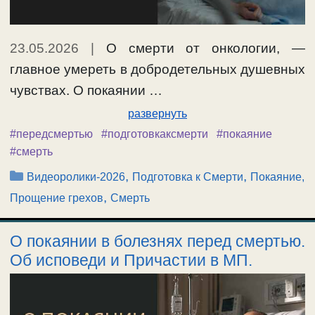
23.05.2026
|
О смерти от онкологии, —
главное умереть в добродетельных душевных
чувствах. О покаянии …
развернуть
#передсмертью
#подготовкаксмерти
#покаяние
#смерть
Рубрики
,
,
Видеоролики-2026
Подготовка к Смерти
Покаяние,
,
Прощение грехов
Смерть
О покаянии в болезнях перед смертью.
Об исповеди и Причастии в МП.