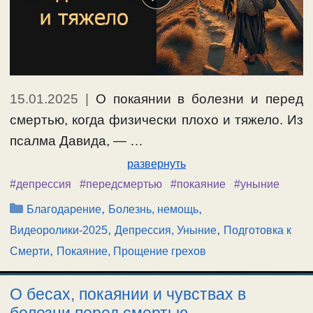
15.01.2025
|
О покаянии в болезни и перед
смертью, когда физически плохо и тяжело. Из
псалма Давида, — …
развернуть
#депрессия
#передсмертью
#покаяние
#уныние
Рубрики
,
,
Благодарение
Болезнь, немощь
,
,
Видеоролики-2025
Депрессия, Уныние
Подготовка к
,
Смерти
Покаяние, Прощение грехов
О бесах, покаянии и чувствах в
болезни перед смертью