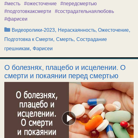
#месть
#ожесточение
#передсмертью
#подготовкаксмерти
#сострадательнаялюбовь
#фарисеи
Рубрики
,
,
Видеоролики-2023
Нераскаянность, Ожесточение
,
,
Подготовка к Смерти
Смерть
Сострадание
,
грешникам
Фарисеи
О болезнях, плацебо и исцелении. О
смерти и покаянии перед смертью