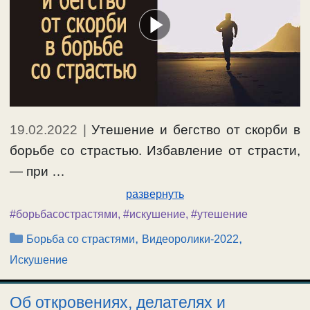
19.02.2022
|
Утешение и бегство от скорби в
борьбе со страстью. Избавление от страсти,
— при …
развернуть
#борьбасострастями
,
#искушение
,
#утешение
Рубрики
,
,
Борьба со страстями
Видеоролики-2022
Искушение
Об откровениях, делателях и