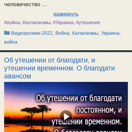
человечество …
развернуть
#война
,
#катаклизмы
,
#Украина
,
#утешение
Рубрики
,
,
,
Видеоролики-2022
Война
Катаклизмы
Украина,
война
Об утешении от благодати, и
утешении временном. О благодати
авансом