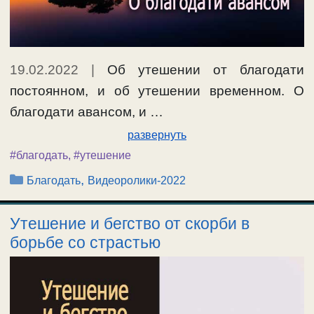
19.02.2022
|
Об утешении от благодати
постоянном, и об утешении временном. О
благодати авансом, и …
развернуть
#благодать
,
#утешение
Рубрики
,
Благодать
Видеоролики-2022
Утешение и бегство от скорби в
борьбе со страстью