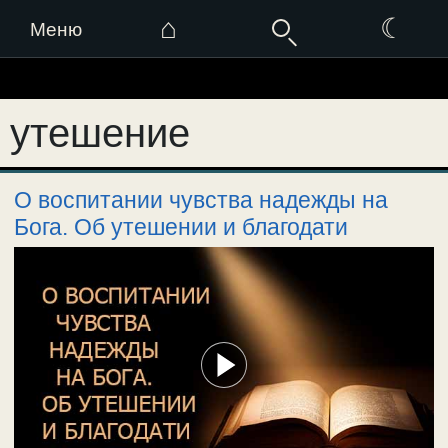
⌂
☾
Меню
Перейти
к
утешение
содержимому
О воспитании чувства надежды на
Бога. Об утешении и благодати