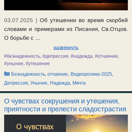
03.07.2025
|
Об утешении во время скорбей
словами и примерами из Писания, Св.Отцов.
О борьбе с …
развернуть
#безнадежность
,
#депрессия
,
#надежда
,
#отчаяние
,
#уныние
,
#утешение
Рубрики
,
,
Безнадежность, отчаяние
Видеоролики-2025
,
Депрессия, Уныние
Надежда, Мечта
О чувствах сокрушения и утешения,
приятности и прелести сладострастия