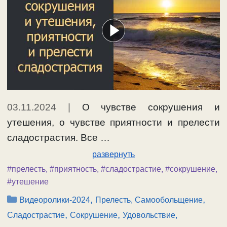
03.11.2024
|
О чувстве сокрушения и
утешения, о чувстве приятности и прелести
сладострастия. Все …
развернуть
#прелесть
,
#приятность
,
#сладострастие
,
#сокрушение
,
#утешение
Рубрики
,
,
Видеоролики-2024
Прелесть, Самообольщение
,
,
Сладострастие
Сокрушение
Удовольствие,