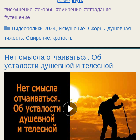
развернуть
#искушение
,
#скорбь
,
#смирение
,
#страдание
,
#утешение
Рубрики
,
,
Видеоролики-2024
Искушение
Скорбь, душевная
,
тяжесть
Смирение, кротость
Нет смысла отчаиваться. Об
усталости душевной и телесной