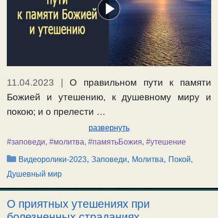
11.04.2023
|
О правильном пути к памяти
Божией и утешению, к душевному миру и
покою; и о прелести …
развернуть
#заповеди
,
#молитва
,
#памятьБожия
,
#утешение
Рубрики
,
,
,
Видеоролики-2023
Заповеди
Молитва
Покой,
Душевный мир
О приятных утешениях при
болезненных страданиях