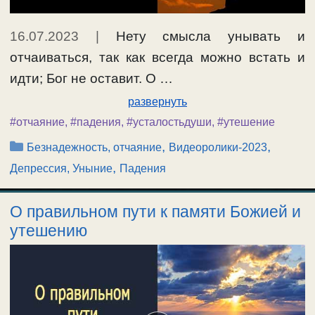
16.07.2023
|
Нету смысла унывать и
отчаиваться, так как всегда можно встать и
идти; Бог не оставит. О …
развернуть
#отчаяние
,
#падения
,
#усталостьдуши
,
#утешение
Рубрики
,
,
Безнадежность, отчаяние
Видеоролики-2023
,
Депрессия, Уныние
Падения
О правильном пути к памяти Божией и
утешению