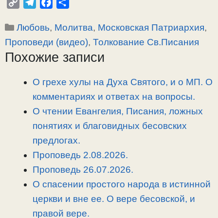
C
T
F
О
o
e
a
т
Рубрики
Любовь
,
Молитва
,
Московская Патриархия
,
p
l
c
п
y
e
e
р
Проповеди (видео)
,
Толкование Св.Писания
L
g
b
а
Похожие записи
i
r
o
в
n
a
o
и
О грехе хулы на Духа Святого, и о МП. О
k
m
k
т
комментариях и ответах на вопросы.
ь
О чтении Евангелия, Писания, ложных
понятиях и благовидных бесовских
предлогах.
Проповедь 2.08.2026.
Проповедь 26.07.2026.
О спасении простого народа в истинной
церкви и вне ее. О вере бесовской, и
правой вере.