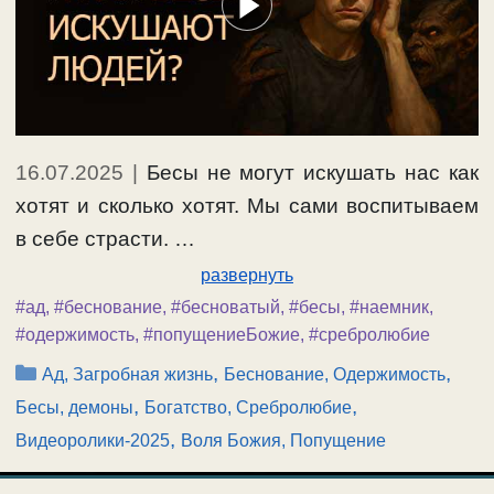
16.07.2025
|
Бесы не могут искушать нас как
хотят и сколько хотят. Мы сами воспитываем
в себе страсти. …
развернуть
#ад
,
#беснование
,
#бесноватый
,
#бесы
,
#наемник
,
#одержимость
,
#попущениеБожие
,
#сребролюбие
Рубрики
,
,
Ад, Загробная жизнь
Беснование, Одержимость
,
,
Бесы, демоны
Богатство, Сребролюбие
,
Видеоролики-2025
Воля Божия, Попущение