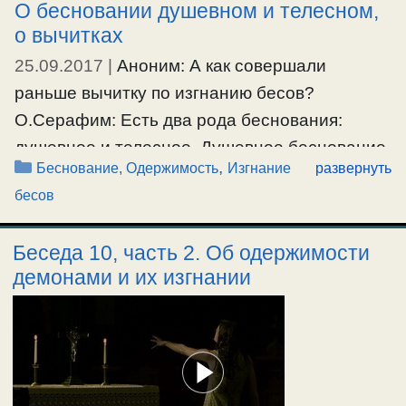
О бесновании душевном и телесном,
бесноватость, которая приводит к
о вычитках
неполноценности. К примеру, упоминаемый в
25.09.2017
|
Аноним: А как совершали
Евангелии юноша, который был глухой и
раньше вычитку по изгнанию бесов?
немой, и эпилептик, по причине того, …
О.Серафим: Есть два рода беснования:
душевное и телесное. Душевное беснование
Ещё…
Рубрики
,
Беснование, Одержимость
Изгнание
развернуть
– это самое худшее беснование. Душевное
#беснование
,
#изгнаниебесов
,
#одержимость
бесов
беснование – это одержимость той или иной
страстью. Одержимость страстью – это когда
Беседа 10, часть 2. Об одержимости
человек не находится в состоянии борьбы со
демонами и их изгнании
своими страстями, ходит во след их.
Одержим сочувствием к страсти, и не
разрывает …
Ещё…