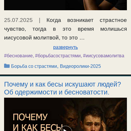
25.07.2025
|
Когда возникает страстное
чувство, тогда в это время молишься
иисусовой молитвой, то это …
развернуть
#беснование
,
#борьбасострастями
,
#иисусовамолитва
Рубрики
,
Борьба со страстями
Видеоролики-2025
Почему и как бесы искушают людей?
Об одержимости и бесноватости.