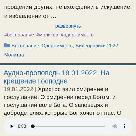
прощении других, не вхождении в искушение,
и избавлении от …
развернуть
#беснование
,
#молитва
,
#одержимость
Рубрики
,
,
Беснование, Одержимость
Видеоролики-2022
Молитва
Аудио-проповедь 19.01.2022. На
крещение Господне
19.01.2022
|
Христос явил смирение и
послушание. О смирении перед Богом, и
послушании воле Бога. О заповедях и
добродетелях, которые Бог хочет от нас. О
воле Бога и воле бесовской. О бесновании
душевном, и власти дьявола над человеком. О