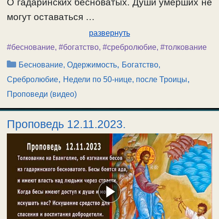
О гадаринских бесноватых. Души умерших не
могут оставаться …
развернуть
#беснование
,
#богатство
,
#сребролюбие
,
#толкование
Рубрики
,
Беснование, Одержимость
Богатство,
,
,
Сребролюбие
Недели по 50-нице, после Троицы
Проповеди (видео)
Проповедь 12.11.2023.