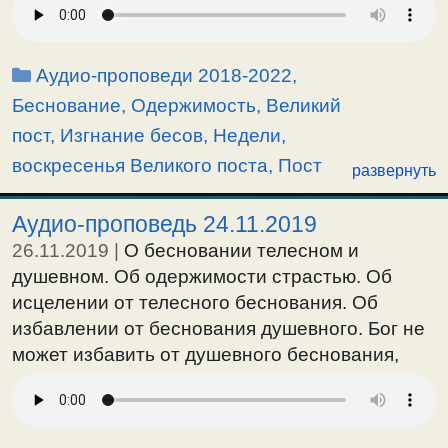
и соединяются с демонами. Правильное
понятие об изгнании демонов молитвой и
постом. Об изгнании беса греха, которого не
Рубрики
Аудио-проповеди 2018-2022
,
могут изгнать тысячи экзорцистов. О смысле
Беснование, Одержимость
,
Великий
поста и примитивное понятие о нем.
пост
,
Изгнание бесов
,
Недели,
4-е воскресенье Великого поста. Евангелие от
воскресенья Великого поста
,
Пост
развернуть
Мр.9:17-31. Об изгнании беса и исцелении
глухонемого.
Аудио-проповедь 24.11.2019
26.11.2019
|
О бесновании телесном и
душевном. Об одержимости страстью. Об
исцелении от телесного беснования. Об
избавлении от беснования душевного. Бог не
может избавить от душевного беснования,
помимо воли одержимого. Правильное
понятие о спасении. О возможности спасения
через телесное беснование. Об одержимости