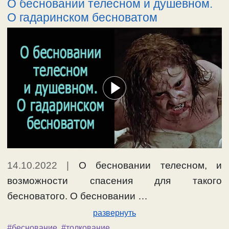
О бесновании телесном и душевном.
человек не находится в состоянии борьбы со
О гадаринском бесноватом
своими страстями, ходит во след их.
Одержим сочувствием к страсти, и не
разрывает …
Ещё…
#беснование
,
#изгнаниебесов
,
#одержимость
14.10.2022
|
О бесновании телесном, и
возможности спасения для такого
бесноватого. О бесновании …
развернуть
#беснование
,
#толкование