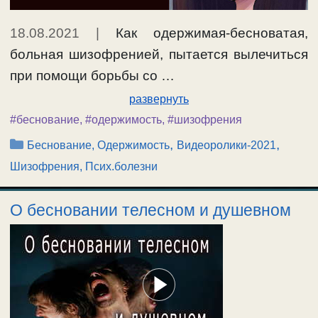
18.08.2021
|
Как одержимая-бесноватая,
больная шизофренией, пытается вылечиться
при помощи борьбы со …
развернуть
#беснование
,
#одержимость
,
#шизофрения
Рубрики
,
,
Беснование, Одержимость
Видеоролики-2021
Шизофрения, Псих.болезни
О бесновании телесном и душевном