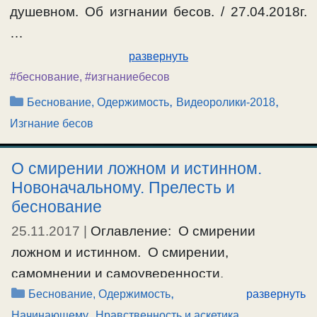
душевном. Об изгнании бесов. / 27.04.2018г.
…
развернуть
#беснование
,
#изгнаниебесов
Рубрики
,
,
Беснование, Одержимость
Видеоролики-2018
Изгнание бесов
О смирении ложном и истинном.
Новоначальному. Прелесть и
беснование
25.11.2017
|
Оглавление: О смирении
ложном и истинном. О смирении,
самомнении и самоуверенности.
Рубрики
,
Новоначальному. Прелесть и беснование,
Беснование, Одержимость
развернуть
,
,
невольное смирение. О смирении ложном и
Начинающему
Нравственность и аскетика