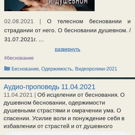
02.08.2021
|
О телесном бесновании и
страдании от него. О бесновании душевном. /
31.07.2021г. …
развернуть
#беснование
Рубрики
,
Беснование, Одержимость
Видеоролики-2021
Аудио-проповедь 11.04.2021
11.04.2021
|
Об исцелении от беснования. О
душевном бесновании, одержимости
душевными страстями и омрачении ума. О
спасении. Усилие воли и понуждение себя в
избавлении от страстей и от душевного
беснования. Как через пост становятся хуже