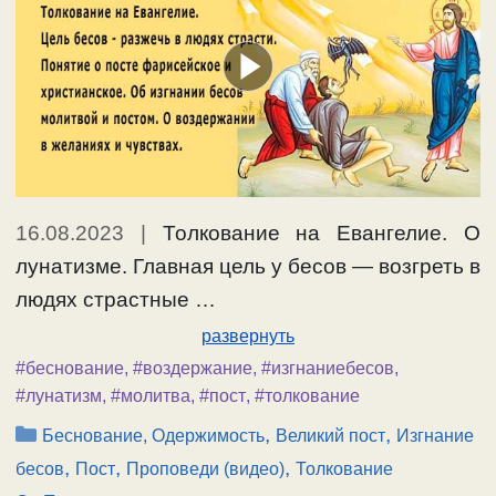
16.08.2023
|
Толкование на Евангелие. О
лунатизме. Главная цель у бесов — возгреть в
людях страстные …
развернуть
#беснование
,
#воздержание
,
#изгнаниебесов
,
#лунатизм
,
#молитва
,
#пост
,
#толкование
Рубрики
,
,
Беснование, Одержимость
Великий пост
Изгнание
,
,
,
бесов
Пост
Проповеди (видео)
Толкование