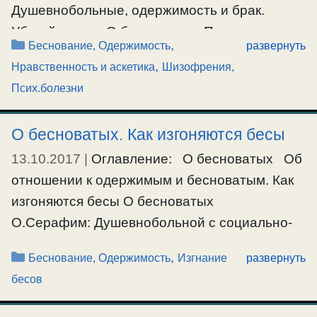
Душевнобольные, одержимость и брак.
Ещё…
Убогий, идиот. О бесноватых. Про юродивых.
Рубрики
,
#беснование
,
#верамагическая
,
#изгнаниебесов
,
Беснование, Одержимость
развернуть
О фильме Остров. О вечной участи идиотов.
#одержимость
,
Нравственность и аскетика
Шизофрения,
Аноним: Это напасть какая-то, такое
Псих.болезни
впечатление, что кругом "эпидемия"
душевных заболеваний, у нас очень много
О бесноватых. Как изгоняются бесы
знакомых с разными степенями, но явными
13.10.2017
|
Оглавление: О бесноватых Об
признаками шизофрении. И кажется, что
отношении к одержимым и бесноватым. Как
общество чем дальше, тем больше
изгоняются бесы О бесноватых
становится душевно-больным ?
О.Серафим: Душевнобольной с социально-
#беснование
,
#одержимость
,
#шизофрения
опасным поведением, то это конечно
Рубрики
,
Беснование, Одержимость
Изгнание
развернуть
бесноватость, одержимость, которая
бесов
проявляется внешне. Хотя бывают и
неполноценные – бесноватыми. А бывает