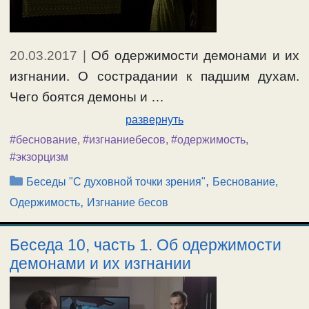
#беснование
,
#изгнаниебесов
20.03.2017
|
Об одержимости демонами и их
изгнании. О сострадании к падшим духам.
Чего боятся демоны и …
развернуть
#беснование
,
#изгнаниебесов
,
#одержимость
,
#экзорцизм
Рубрики
,
Беседы "С духовной точки зрения"
Беснование,
,
Одержимость
Изгнание бесов
Беседа 10, часть 1. Об одержимости
демонами и их изгнании