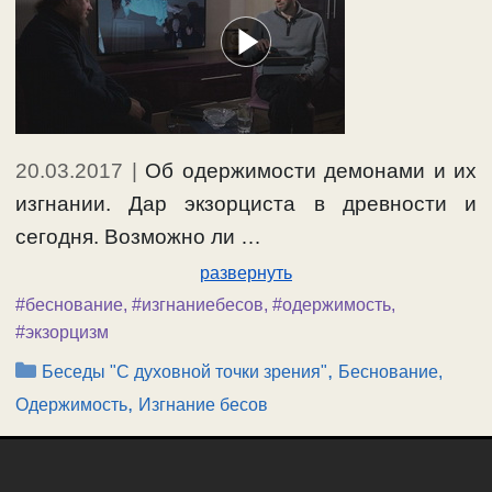
20.03.2017
|
Об одержимости демонами и их
изгнании. Дар экзорциста в древности и
сегодня. Возможно ли …
развернуть
#беснование
,
#изгнаниебесов
,
#одержимость
,
#экзорцизм
Рубрики
,
Беседы "С духовной точки зрения"
Беснование,
,
Одержимость
Изгнание бесов