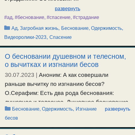
развернуть
#ад
,
#беснование
,
#спасение
,
#страдание
Рубрики
,
,
Ад, Загробная жизнь
Беснование, Одержимость
,
Видеоролики-2023
Спасение
О бесновании душевном и телесном,
о вычитках и изгнании бесов
30.07.2023
|
Аноним: А как совершали
раньше вычитку по изгнанию бесов?
О.Серафим: Есть два рода беснования:
душевное и телесное. Душевное беснование
Рубрики
,
Беснование, Одержимость
Изгнание
развернуть
– это самое худшее беснование. Душевное
бесов
беснование – это одержимость той или иной
страстью. Одержимость страстью – это когда