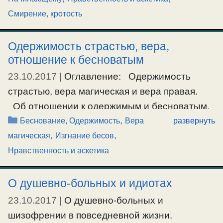
истинном. Аноним: Батюшка, правильно ли
Смирение, кротость
будет все время поступать по смирению?
О.Серафим: «Сатана принимает образ
Одержимость страстью, вера,
отношение к бесноватым
светлого Ангела; его апостолы принимают
образ Апостолов Христовых (2Кор.11:13-15);
23.10.2017
|
Оглавление: Одержимость
его учение принимает вид учения Христова;
страстью, вера магическая и вера правая.
состояния, производимые его
Об отношении к одержимым и бесноватым.
обольщениями, …
Рубрики
,
Как изгоняются бесы. Одержимость
Беснование, Одержимость
Вера
развернуть
,
,
страстью, вера магическая и вера правая.
магическая
Изгнание бесов
Ещё…
О.Серафим: Одержимость страстью – это
Нравственность и аскетика
#беснование
,
#начинающему
,
#самомнение
,
когда человек не находится в состоянии
#самоуверенность
,
#смирение
борьбы со своей страстью, ходит во след ее.
О душевно-больных и идиотах
Одержим сочувствием к страсти, и не
23.10.2017
|
О душевно-больных и
разрывает его. А когда человек идет …
шизофрении в повседневной жизни.