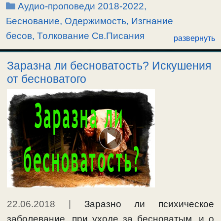
житейскими заботами.
Рубрики
Аудио-проповеди 2018-2022
,
23-е воскресенье по 50-це. Евангелие от Луки
Беснование, Одержимость
,
Изгнание
гл.8, ст.26-39. “О гадаринском бесноватом”.
бесов
,
Толкование Св.Писания
развернуть
Заразна ли бесноватость? Искушения
от бесноватого
22.06.2018
|
Заразно ли психическое
заболевание, при уходе за бесноватым, и о