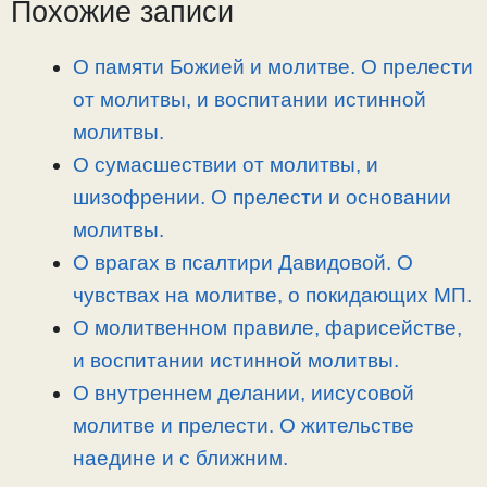
Похожие записи
y
e
e
р
L
g
b
а
i
r
o
в
О памяти Божией и молитве. О прелести
n
a
o
и
от молитвы, и воспитании истинной
k
m
k
т
молитвы.
ь
О сумасшествии от молитвы, и
шизофрении. О прелести и основании
молитвы.
О врагах в псалтири Давидовой. О
чувствах на молитве, о покидающих МП.
О молитвенном правиле, фарисействе,
и воспитании истинной молитвы.
О внутреннем делании, иисусовой
молитве и прелести. О жительстве
наедине и с ближним.