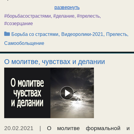
развернуть
#борьбасострастями
,
#делание
,
#прелесть
,
#созерцание
Рубрики
,
,
Борьба со страстями
Видеоролики-2021
Прелесть,
Самообольщение
О молитве, чувствах и делании
20.02.2021
|
О молитве формальной и