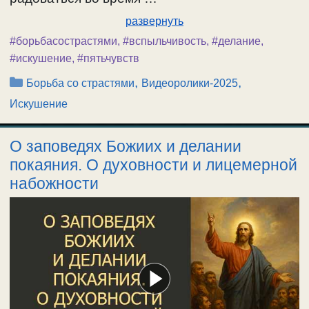
развернуть
#борьбасострастями
,
#вспыльчивость
,
#делание
,
#искушение
,
#пятьчувств
Рубрики
,
,
Борьба со страстями
Видеоролики-2025
Искушение
О заповедях Божиих и делании
покаяния. О духовности и лицемерной
набожности