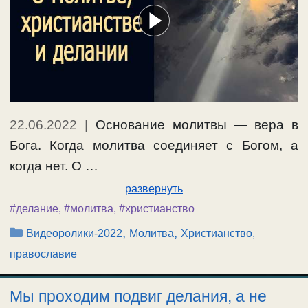
22.06.2022
|
Основание молитвы — вера в
Бога. Когда молитва соединяет с Богом, а
когда нет. О …
развернуть
#делание
,
#молитва
,
#христианство
Рубрики
,
,
Видеоролики-2022
Молитва
Христианство,
православие
Мы проходим подвиг делания, а не