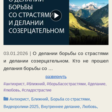
03.01.2026
|
О делании борьбы со страстями
и делании созерцательном. Кто не прошел
делания борьбы со …
развернуть
#антихрист
,
#ближний
,
#борьбасострастями
,
#делание
,
#любовь
,
#сладострастие
Рубрики
,
,
,
Антихрист
Ближний
Борьба со страстями
,
,
,
Видеоролики-2025
Внутреннее делание
Любовь