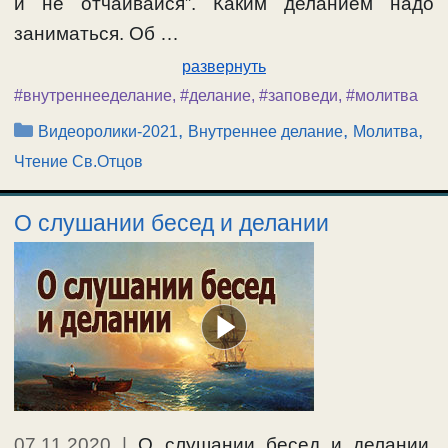
и не отчаивайся”. Каким деланием надо
заниматься. Об …
развернуть
#внутреннееделание
,
#делание
,
#заповеди
,
#молитва
Рубрики
,
,
,
Видеоролики-2021
Внутреннее делание
Молитва
Чтение Св.Отцов
О слушании бесед и делании
07.11.2020
|
О слушании бесед и делании.