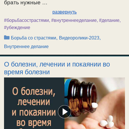
брать нужные …
развернуть
#борьбасострастями
,
#внутреннееделание
,
#делание
,
#убеждение
Рубрики
,
,
Борьба со страстями
Видеоролики-2023
Внутреннее делание
О болезни, лечении и покаянии во
время болезни