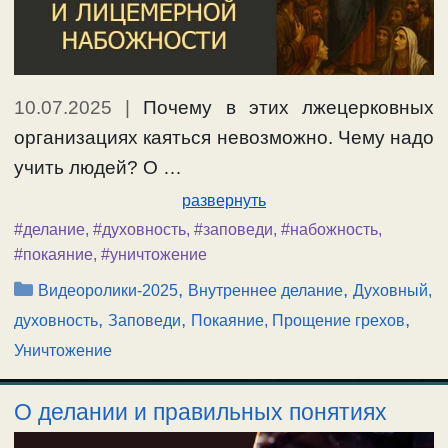
10.07.2025
|
Почему в этих лжецерковных
организациях каяться невозможно. Чему надо
учить людей? О …
развернуть
#делание
,
#духовность
,
#заповеди
,
#набожность
,
#покаяние
,
#уничтожение
Рубрики
,
,
Видеоролики-2025
Внутреннее делание
Духовный,
,
,
,
духовность
Заповеди
Покаяние, Прощение грехов
Уничтожение
О делании и правильных понятиях