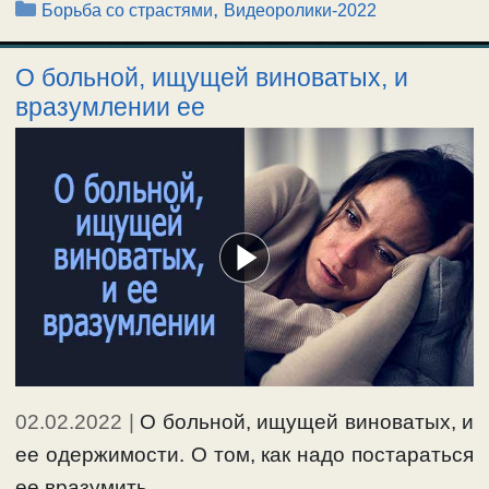
Рубрики
,
Борьба со страстями
Видеоролики-2022
О больной, ищущей виноватых, и
вразумлении ее
02.02.2022
|
О больной, ищущей виноватых, и
ее одержимости. О том, как надо постараться
ее вразумить, …