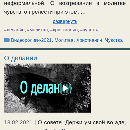
неформальной. О возгревании в молитве
чувств, о прелести при этом, …
развернуть
#делание
,
#молитва
,
#христианин
,
#чувства
Рубрики
,
,
,
Видеоролики-2021
Молитва
Христианин
Чувства
О делании
13.02.2021
|
О совете “Держи ум свой во аде,