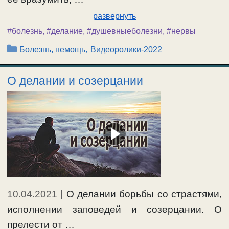
развернуть
#болезнь
,
#делание
,
#душевныеболезни
,
#нервы
Рубрики
,
Болезнь, немощь
Видеоролики-2022
О делании и созерцании
10.04.2021
|
О делании борьбы со страстями,
исполнении заповедей и созерцании. О
прелести от …