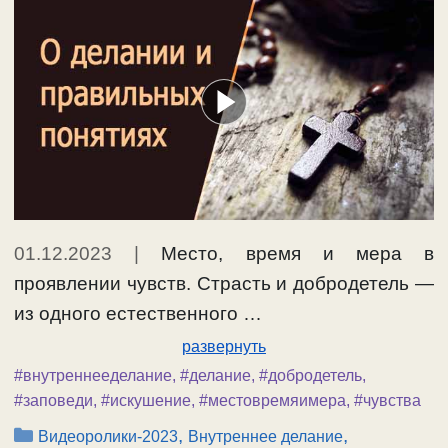
01.12.2023
|
Место, время и мера в
проявлении чувств. Страсть и добродетель —
из одного естественного …
развернуть
#внутреннееделание
,
#делание
,
#добродетель
,
#заповеди
,
#искушение
,
#местовремяимера
,
#чувства
Рубрики
,
,
Видеоролики-2023
Внутреннее делание