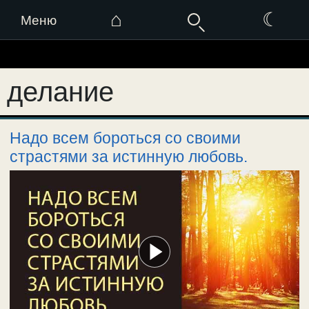
⌂
☾
Меню
Перейти
к
делание
содержимому
Надо всем бороться со своими
страстями за истинную любовь.