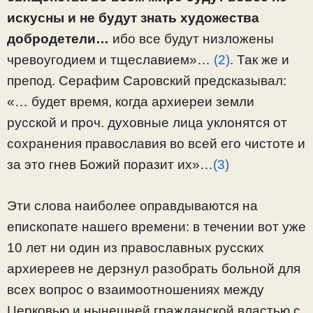
искусны и не будут знать художества
добродетели…
ибо все будут низложены
чревоугодием и тщеславием»…
(2)
. Так же и
препод. Серафим Саровский предсказывал:
«… будет время, когда архиереи земли
русской и проч. духовные лица уклонятся от
сохранения православия во всей его чистоте и
за это гнев Божий поразит их»…
(3)
Эти слова наиболее оправдываются на
епископате нашего времени: в течении вот уже
10 лет ни один из православных русских
архиереев не дерзнул разобрать больной для
всех вопрос о взаимоотношениях между
Церковью и нынешней гражданской властью с