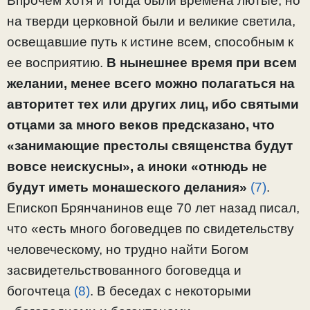
Впрочем хотя и тогда были времена лютые, но
на тверди церковной были и великие светила,
освещавшие путь к истине всем, способным к
ее восприятию.
В нынешнее время при всем
желании, менее всего можно полагаться на
авторитет тех или других лиц, ибо святыми
отцами за много веков предсказано, что
«занимающие престолы священства будут
вовсе неискусны», а иноки «отнюдь не
будут иметь монашеского делания»
(7)
.
Епископ Брянчанинов еще 70 лет назад писал,
что «есть много боговедцев по свидетельству
человеческому, но трудно найти Богом
засвидетельствованного боговедца и
богочтеца
(8)
. В беседах с некоторыми