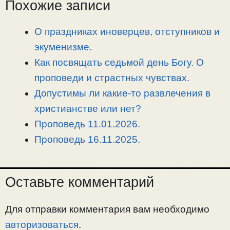
L
g
b
а
Похожие записи
i
r
o
в
n
a
o
и
О праздниках иноверцев, отступников и
k
m
k
т
экуменизме.
ь
Как посвящать седьмой день Богу. О
проповеди и страстных чувствах.
Допустимы ли какие-то развлечения в
христианстве или нет?
Проповедь 11.01.2026.
Проповедь 16.11.2025.
Оставьте комментарий
Для отправки комментария вам необходимо
авторизоваться
.