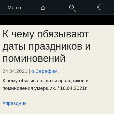
⌂
☾
Меню
Перейти
к
К чему обязывают
содержимому
даты праздников и
поминовений
24.04.2021
|
о.Серафим.
К чему обязывают даты праздников и
поминовения умерших. / 16.04.2021г.
#праздник