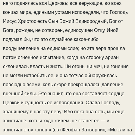
него поднялась вся Церковь; все верующие, во всех
концах мира, едиными устами исповедали, что Господь
Иисус Христос есть Сын Божий Единородный, Бог от
Бога, рожден, не сотворен, единосущен Отцу. Иной
подумал бы, что это случайное какое-либо
воодушевление на единомыслие; но эта вера прошла
потом огненное испытание, когда на сторону ариан
склонилась власть и знать. Ни огонь, ни меч, ни гонения
не могли истребить ее, и она тотчас обнаружилась
повсюдно всеми, коль скоро прекращалось давление
внешней силы. Это значит, что она составляет сердце
Церкви и сущность ее исповедания. Слава Господу,
хранящему в нас эту веру! Ибо пока она есть, мы еще
христиане, хоть и худо живем; не станет ее — и
христианству конец.» (свт.Феофан Затворник, «Мысли на