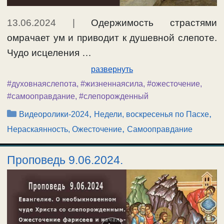
13.06.2024
|
Одержимость страстями
омрачает ум и приводит к душевной слепоте.
Чудо исцеления …
развернуть
#духовнаяслепота
,
#жизненнаясила
,
#ожесточение
,
#самооправдание
,
#слепорожденный
Рубрики
,
,
Видеоролики-2024
Недели, воскресенья по Пасхе
,
Нераскаянность, Ожесточение
Самооправдание
Проповедь 9.06.2024.