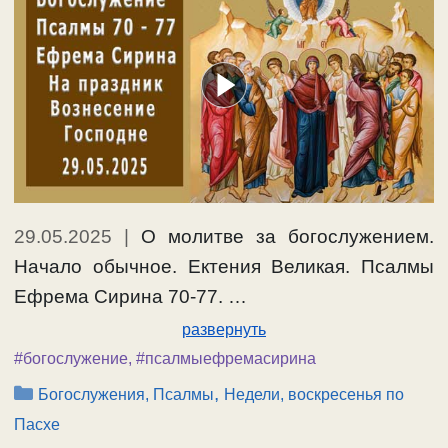
29.05.2025
|
О молитве за богослужением.
Начало обычное. Ектения Великая. Псалмы
Ефрема Сирина 70-77. …
развернуть
#богослужение
,
#псалмыефремасирина
Рубрики
,
Богослужения, Псалмы
Недели, воскресенья по
Пасхе