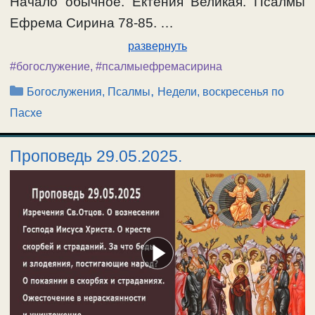
Начало обычное. Ектения Великая. Псалмы
Ефрема Сирина 78-85. …
развернуть
#богослужение
,
#псалмыефремасирина
Рубрики
,
Богослужения, Псалмы
Недели, воскресенья по
Пасхе
Проповедь 29.05.2025.