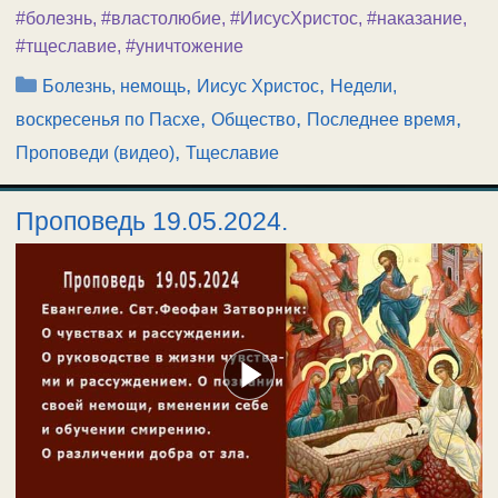
#болезнь
,
#властолюбие
,
#ИисусХристос
,
#наказание
,
#тщеславие
,
#уничтожение
Рубрики
,
,
Болезнь, немощь
Иисус Христос
Недели,
,
,
,
воскресенья по Пасхе
Общество
Последнее время
,
Проповеди (видео)
Тщеславие
Проповедь 19.05.2024.