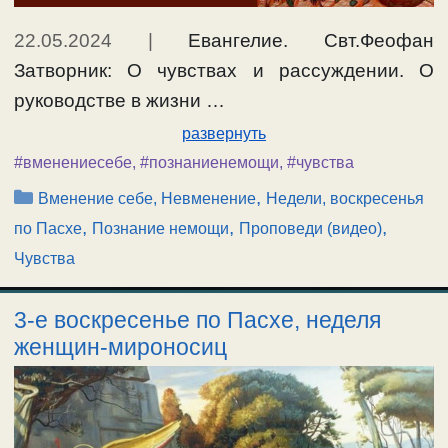
22.05.2024
|
Евангелие. Свт.Феофан
Затворник: О чувствах и рассуждении. О
руководстве в жизни …
развернуть
#вменениесебе
,
#познаниенемощи
,
#чувства
Рубрики
,
Вменение себе, Невменение
Недели, воскресенья
,
,
,
по Пасхе
Познание немощи
Проповеди (видео)
Чувства
3-е воскресенье по Пасхе, неделя
женщин-мироносиц