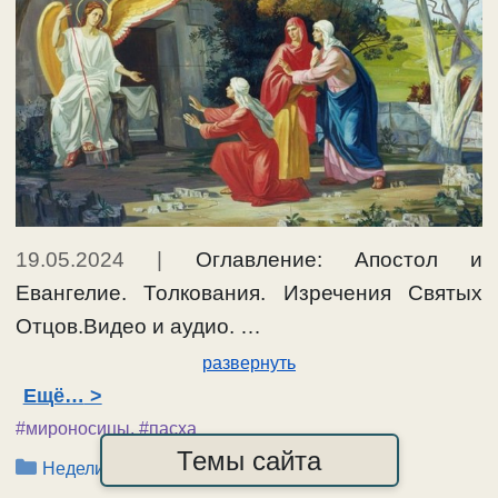
19.05.2024
|
Оглавление: Апостол и
Евангелие. Толкования. Изречения Святых
Отцов.Видео и аудио. …
развернуть
Ещё…
#мироносицы
,
#пасха
Темы сайта
Рубрики
Недели, воскресенья по Пасхе