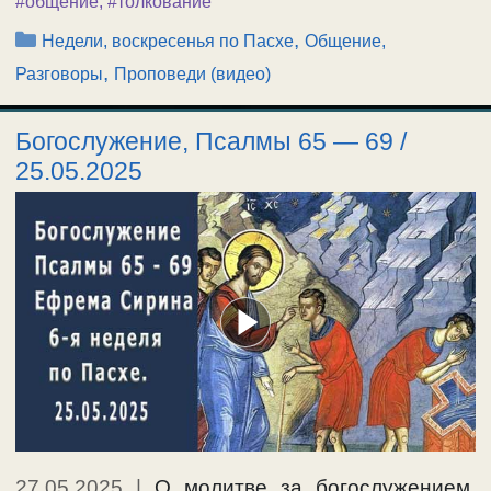
#общение
,
#толкование
Рубрики
,
Недели, воскресенья по Пасхе
Общение,
,
Разговоры
Проповеди (видео)
Богослужение, Псалмы 65 — 69 /
25.05.2025
27.05.2025
|
О молитве за богослужением.