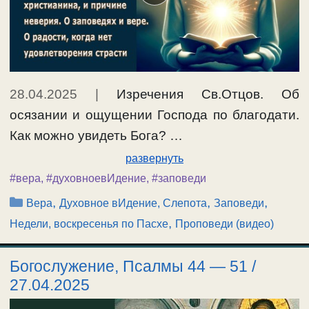
28.04.2025
|
Изречения Св.Отцов. Об
осязании и ощущении Господа по благодати.
Как можно увидеть Бога? …
развернуть
#вера
,
#духовноевИдение
,
#заповеди
Рубрики
,
,
,
Вера
Духовное вИдение, Слепота
Заповеди
,
Недели, воскресенья по Пасхе
Проповеди (видео)
Богослужение, Псалмы 44 — 51 /
27.04.2025