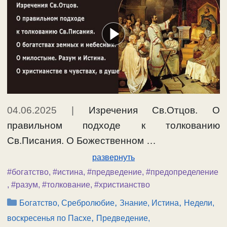
04.06.2025
|
Изречения Св.Отцов. О
правильном подходе к толкованию
Св.Писания. О Божественном …
развернуть
#богатство
,
#истина
,
#предведение
,
#предопределение
,
#разум
,
#толкование
,
#христианство
Рубрики
,
,
Богатство, Сребролюбие
Знание, Истина
Недели,
,
воскресенья по Пасхе
Предведение,