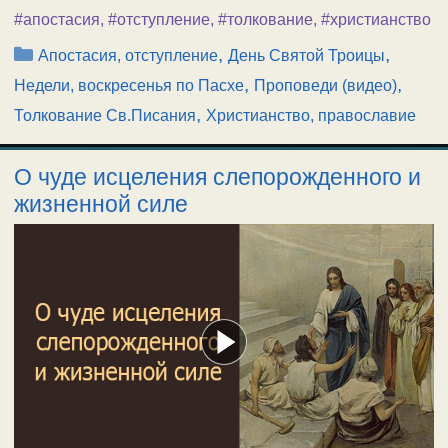
#апостасия
,
#отступление
,
#толкование
,
#христианство
Рубрики
,
,
Апостасия, отступление
День Святой Троицы
,
,
Недели, воскресенья по Пасхе
Проповеди (видео)
,
Толкование Св.Писания
Христианство, православие
О чуде исцеления слепорожденного и
жизненной силе