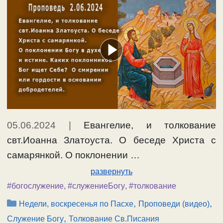
05.06.2024
|
Евангелие, и толкование
свт.Иоанна Златоуста. О беседе Христа с
самарянкой. О поклонении …
развернуть
#богослужение
,
#служениеБогу
,
#толкование
Рубрики
,
,
Недели, воскресенья по Пасхе
Проповеди (видео)
,
Служение Богу
Толкование Св.Писания