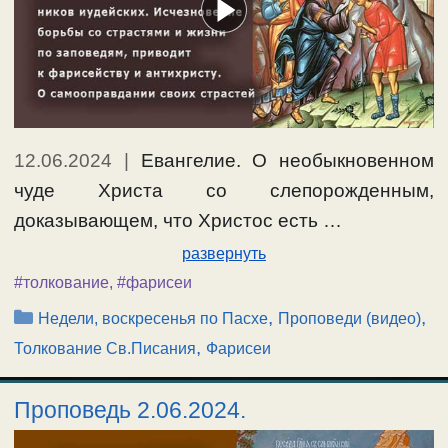
12.06.2024
|
Евангелие. О необыкновенном
чуде Христа со слепорожденным,
доказывающем, что Христос есть …
развернуть
#толкование
,
#фарисеи
Рубрики
,
,
Недели, воскресенья по Пасхе
Проповеди (видео)
,
Толкование Св.Писания
Фарисеи
Проповедь 2.06.2024.