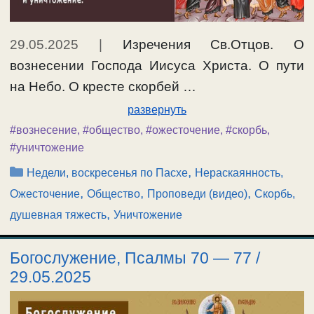
29.05.2025
|
Изречения Св.Отцов. О
вознесении Господа Иисуса Христа. О пути
на Небо. О кресте скорбей …
развернуть
#вознесение
,
#общество
,
#ожесточение
,
#скорбь
,
#уничтожение
Рубрики
,
Недели, воскресенья по Пасхе
Нераскаянность,
,
,
,
Ожесточение
Общество
Проповеди (видео)
Скорбь,
,
душевная тяжесть
Уничтожение
Богослужение, Псалмы 70 — 77 /
29.05.2025