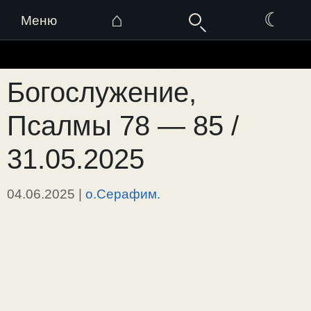
⌂
☾
Меню
Перейти
к
Богослужение,
содержимому
Псалмы 78 — 85 /
31.05.2025
04.06.2025
|
о.Серафим.