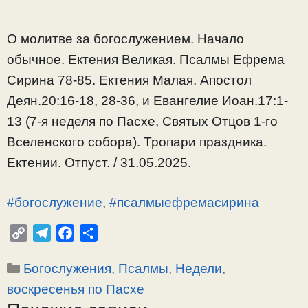
О молитве за богослужением. Начало
обычное. Ектения Великая. Псалмы Ефрема
Сирина 78-85. Ектения Малая. Апостол
Деян.20:16-18, 28-36, и Евангелие Иоан.17:1-
13 (7-я неделя по Пасхе, Святых Отцов 1-го
Вселенского собора). Тропари праздника.
Ектении. Отпуст. / 31.05.2025.
#богослужение
,
#псалмыефремасирина
C
T
F
О
o
e
a
т
Рубрики
Богослужения, Псалмы
,
Недели,
p
l
c
п
y
e
e
р
воскресенья по Пасхе
L
g
b
а