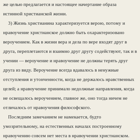
же целью предлагается и настоящее начертание образа
истинной христианской жизни.
3) Жизнь христианина характеризуется верою, потому и
нравоучение христианское должно быть охарактеризовано
вероучением. Как в жизни вера и дела по вере входят друг в
друга, переплетают­ся и взаимно друг другу содействуют, так и в
уче­нии — вероучение и нравоучение не должны терять друг
друга из виду. Вероучение всегда вдавалось в ненужные
отступления и утонченности, когда не держалось нравственных
целей; а нравоучение принимало недолжные направления, когда
не ос­вещалось вероучением, главное же, оно тогда ни­чем не
отличалось от нравоучения философского.
Последним замечанием не намекается, будто
умозрительному, на естественных началах постро­енному
нравоучению совсем нет места в нравоу­чении христианском.