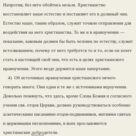
Напротив, без него обойтись нельзя. Христианство
восстановляет наше есте­ство и поставляет его в должный чин.
Естество наше, таким образом, служит точкою отправления для
воздействия на него христианства. То же и в нравоучении —
показание, каковым должен бы быть человек по естеству, служит
истолкованием, почему от него требуется то и то, если он хочет
стать в настоящий свой чин, что есть в целях хри­стианского
нравоучения. Этого везде держится наше начертание.
4) Об источниках нравоучения христианского нечего
говорить много. Они одни и те же с источ­никами вероучения.
Довольно помянуть, что здесь, кроме Слова Божия и согласного
учения свв. отцов Церкви, должно руководствоваться осо­бенно
аскетическими писаниями отцов-подвиж­ников, житиями святых
и церковными песнопени­ями, в коих прославляются
христианские
добро
­детели.