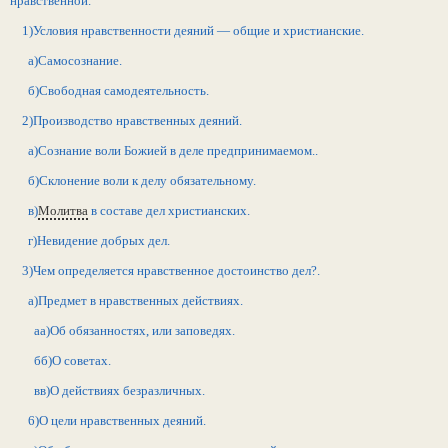
нравственной.
1)Условия нравственности деяний — общие и христианские.
а)Самосознание.
б)Свободная самодеятельность.
2)Производство нравственных деяний.
а)Сознание воли Божией в деле предпринимаемом..
б)Склонение воли к делу обязательному.
в)
Молитва
в составе дел христианских.
г)Невидение добрых дел.
3)Чем определяется нравственное достоинство дел?.
а)Предмет в нравственных действиях.
аа)Об обязанностях, или заповедях.
бб)О советах.
вв)О действиях безразличных.
6)О цели нравственных деяний.