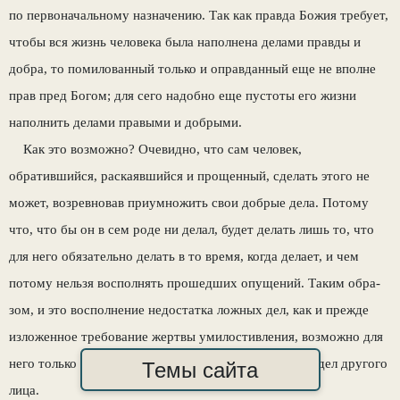
по первоначальному назначению. Так как правда Божия требует,
чтобы вся жизнь человека была наполнена делами прав­ды и
добра, то помилованный только и оправ­данный еще не вполне
прав пред Богом; для сего надобно еще пустоты его жизни
напол­нить делами правыми и добрыми.
Как это возможно? Очевидно, что сам че­ловек,
обратившийся, раскаявшийся и про­щенный, сделать этого не
может, возревновав приумножить свои добрые дела. Потому
что, что бы он в сем роде ни делал, будет делать лишь то, что
для него обязательно делать в то время, когда делает, и чем
потому нельзя вос­полнять прошедших опущений. Таким обра­
зом, и это восполнение недостатка ложных дел, как и прежде
изложенное требование жер­твы умилостивления, возможно для
него толь­ко чрез усвоение ему таких дел чужих или дел другого
Темы сайта
лица.