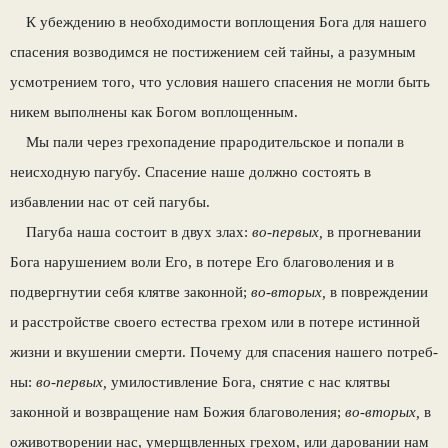
К убеждению в необходимости воплощения Бога для нашего
спасения возводимся не по­стижением сей тайны, а разумным
усмотрени­ем того, что условия нашего спасения не мог­ли быть
никем выполнены как Богом вопло­щенным.
Мы пали через грехопадение прародитель­ское и попали в
неисходную пагубу. Спасение наше должно состоять в
избавлении нас от сей пагубы.
Пагуба наша состоит в двух злах:
во-пер­вых,
в прогневании
Бога нарушением воли Его, в потере Его благоволения и в
подвергнутии себя клятве законной;
во-вторых,
в по­вреждении
и расстройстве своего естества гре­хом или в потере истинной
жизни и вкушении смерти. Почему для спасения нашего потреб­
ны:
во-первых,
умилостивление Бога, снятие с нас клятвы
законной и возвращение нам Божия благоволения;
во-вторых,
в
оживотворении нас, умерщвленных грехом, или дарова­нии нам