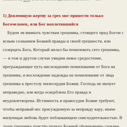
1) Довлеющую жертву за грех мог принести только
Богочеловек, или Бог воплотившийся
Будем ли внимать чувствам грешника, сто­ящего пред Богом с
ясным сознанием Божи­ей правды и своей грешности, или
созерцать Бога, Который желал бы помиловать сего грешника,
— в том и другом случае увидим некое средостение,
преграждающее путь нис­хождению помилования от Бога на
грешника, и восхождение надежды на помилование от лица
грешника к престолу милосердия Божия. Господь не милует
неправедно, или когда ос­корблена Его правда и
неудовлетворена. Ис­тинность и правосудие Божие требуют,
чтобы неправый нес присужденную за неправду кару, иначе
милующая любовь будет поблажающею снисходительностью. В
душе грешни­ка чувство правды Божией обыкновенно силь­нее