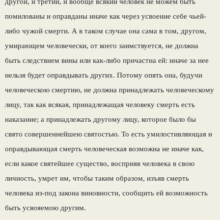
другой, и тре­тий, и вообще всякий человек не можем быть
помилованы и оправданы иначе как через ус­воение себе чьей-
либо чужой смерти. А в та­ком случае она сама в том, другом,
умирающем человечески, от коего заимствуется, не долж­на
быть следствием вины или как-либо причастна ей: иначе за нее
нельзя будет оправды­вать других. Потому опять она, будучи
чело­веческою смертию, не должна принадлежать человеческому
лицу, так как всякая, принад­лежащая человеку смерть есть
наказание; а принадлежать другому лицу, которое было бы
свято совершеннейшею святостью. То есть умилостивляющая и
оправдывающая смерть человеческая возможна не иначе как,
если ка­кое святейшее существо, восприяв человека в свою
личность, умрет им, чтобы таким обра­зом, изъяв смерть
человека из-под закона ви­новности, сообщить ей возможность
быть ус­вояемою другим.