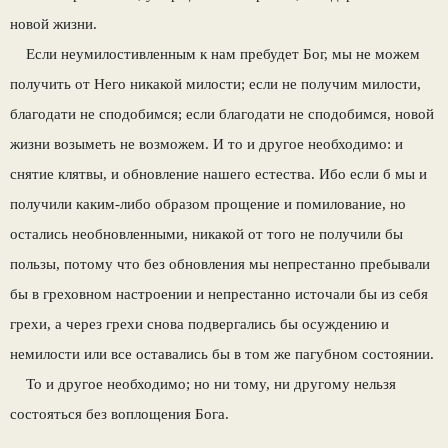
новой жизни.
Если неумилостивленным к нам пребудет Бог, мы не можем
получить от Него никакой милости; если не получим милости,
благода­ти не сподобимся; если благодати не сподо­бимся, новой
жизни возыметь не возможем. И то и другое необходимо: и
снятие клятвы, и об­новление нашего естества. Ибо если б мы и
по­лучили каким-либо образом прощение и по­милование, но
остались необновленными, ни­какой от того не получили бы
пользы, потому что без обновления мы непрестанно пребыва­ли
бы в греховном настроении и непрестанно источали бы из себя
грехи, а через грехи сно­ва подвергались бы осуждению и
немилости или все оставались бы в том же пагубном со­стоянии.
То и другое необходимо; но ни тому, ни дру­гому нельзя
состояться без воплощения Бога.