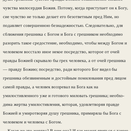
чувства милосердия Божия. Потому, ког­да приступает он к Богу,
сие чувство не толь­ко делает его безответным пред Ним, но
подав­ляет совершенною безнадежностью. Следова­тельно, для
сближения грешника с Богом и Бога с грешником необходимо
разорить такое средостение, необходимо, чтобы между Богом и
человеком восстало иное некое посредство, которое от очей
правды Божией скрывало бы грех человека, а от очей грешника
— правду Божию; посредство, ради которого Бог видел бы
грешника обезвиненным и достойным по­милования пред лицом
самой правды, а чело­век воззревал на Бога как на
умилостивленно­го уже и готового миловать грешника; необхо­
дима жертва умилостивления, которая, удовлетворяя правде
Божией и умиротворяя душу грешника, примиряла бы Бога с
человеком и человека с Богом.
Какая же это жертва? В чем она? И как может явиться с такою