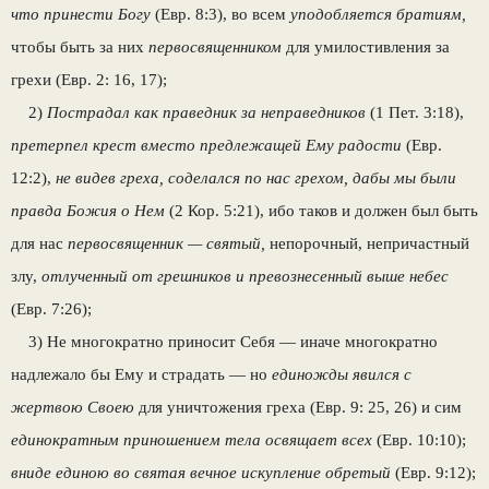
что принести Богу
(Евр. 8:3), во всем
уподобляется братиям,
чтобы быть за них
первосвященником
для умилостив­ления за
грехи (Евр. 2: 16, 17);
2)
Пострадал как праведник за неправедни­ков
(1 Пет. 3:18),
претерпел крест вместо предлежащей Ему радости
(Евр.
12:2),
не ви­дев греха, соделался по нас грехом, дабы мы были
правда Божия о Нем
(2 Кор. 5:21), ибо таков и должен был быть
для нас
первосвящен­ник — святый,
непорочный, непричастный
злу,
отлученный от грешников и превознесен­ный выше небес
(Евр. 7:26);
3) Не многократно приносит Себя — иначе многократно
надлежало бы Ему и страдать — но
единожды явился с
жертвою Своею
для уничтожения греха (Евр. 9: 25, 26) и сим
единократным приношением тела освящает всех
(Евр. 10:10);
вниде единою во святая вечное ис­купление обретый
(Евр. 9:12);