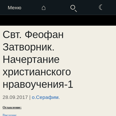
⌂
☾
Меню
Перейти
к
Свт. Феофан
содержимому
Затворник.
Начертание
христианского
нравоучения-1
28.09.2017
|
о.Серафим.
Оглавление:
Введение.