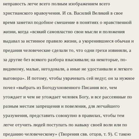
неправость легче всего пол­ным изображением всего
христианского нравоуче­ния. И св. Василий Великий в свое
время заметил подобное смешение в понятиях о нравственной
жизни, когда «всякий самовластно свои мысли и положения
выдавал за истинное правило жизни, а укоренившиеся обычаи и
предания человеческие сделали то, что одни грехи извиняли, а
за другие без всякого разбора взыскивали; на некоторые, по-
видимому, малые, негодовали, а иные не удостаи­вали и легкого
выговора». И потому, чтобы увра­чевать сей недуг, он за нужное
почел «выбрать из Богодухновенного Писания все, чем
угождает и чем не угождает человек Богу, и все рассеянные по
разным местам запрещения и повеления, для лег­чайшего
уразумения, представить совокупно в правилах, чтобы тем
легче отучить людей посту­пать по навыку своей воли или по
преданию че­ловеческому» (Творения свв. отцов, т. 9). С такою