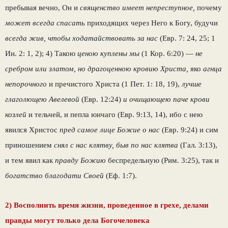
пребывая вечно, Он и
священство имеет непреступное,
почему
может всегда спасать
приходящих через Него к Богу, будучи
всегда жив, чтобы ходатай­ствовать за нас
(Евр. 7: 24, 25; 1
Ин. 2: 1, 2); 4) Такою
ценою куплены мы
(1 Кор. 6:20) —
не
сребром или златом, но драгоценною кровию Христа,
яко
агнца
непорочного
и пречистого Христа (1 Пет. 1: 18, 19),
лучше
глаголющею Авелевой
(Евр. 12:24)
и очищающею паче кро­ви
козлей
и тельчей, и пепла юнчаго (Евр. 9:13, 14), ибо с нею
явился Христос
пред самое лице Божие о нас
(Евр. 9:24) и сим
приношением
снял с нас клятву, быв по нас клятва
(Гал. 3:13),
и тем явил как
правду Божию
беспре­дельную (Рим. 3:25), так и
богатство благода­ти Своей
(Еф. 1:7).
2) Восполнить время жизни, проведенное в грехе, делами
правды могут только дела Богочеловека