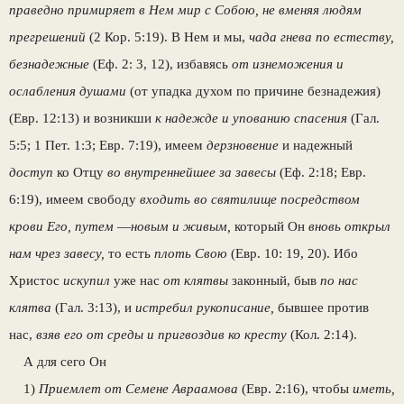
праведно примиряет в Нем мир с Собою, не вменяя людям
прегрешений
(2 Кор. 5:19). В Нем и мы,
чада гнева по естеству,
безнадеж­ные
(Еф. 2: 3, 12), избавясь
от изнеможения и
ослабления душами
(от упадка духом по при­чине безнадежия)
(Евр. 12:13) и возникши
к надежде и упованию спасения
(Гал.
5:5; 1 Пет. 1:3; Евр. 7:19), имеем
дерзновение
и надежный
доступ
ко Отцу
во внутреннейшее за завесы
(Еф. 2:18; Евр.
6:19), имеем свободу
входить во святилище посредством
крови Его, путем
—
новым и живым,
который Он
вновь открыл
нам чрез завесу,
то есть
плоть Свою
(Евр. 10: 19, 20). Ибо
Христос
искупил
уже нас
от клятвы
законный, быв
по нас
клятва
(Гал. 3:13), и
ис­требил рукописание,
бывшее против
нас,
взяв его от среды и пригвоздив ко кресту
(Кол. 2:14).
А для сего Он
1)
Приемлет от Семене Авраамова
(Евр. 2:16), чтобы
иметь,