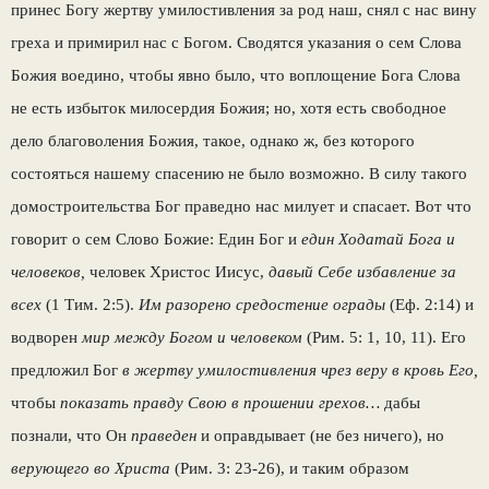
принес Богу жертву умилостив­ления за род наш, снял с нас вину
греха и при­мирил нас с Богом. Сводятся указания о сем Слова
Божия воедино, чтобы явно было, что воплощение Бога Слова
не есть избыток милосердия Божия; но, хотя есть свободное
дело благоволения Божия, такое, однако ж, без ко­торого
состояться нашему спасению не было возможно. В силу такого
домостроительства Бог праведно нас милует и спасает. Вот что
говорит о сем Слово Божие: Един Бог и
един Ходатай Бога и
человеков,
человек Христос Иисус,
давый Себе избавле­ние за
всех
(1 Тим. 2:5).
Им разорено средос­тение ограды
(Еф. 2:14) и
водворен
мир меж­ду Богом и человеком
(Рим. 5: 1, 10, 11). Его
предложил Бог
в жертву умилостивления чрез веру в кровь Его,
чтобы
показать правду Свою в прошении грехов…
дабы
познали, что Он
пра­веден
и оправдывает (не без ничего), но
веру­ющего во Христа
(Рим. 3: 23-26), и таким об­разом