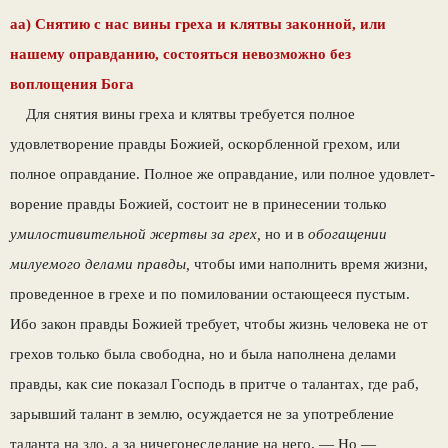
аа) Снятию с нас вины греха и клятвы законной, или
нашему оправданию, состояться невозможно без
воплощения Бога
Для снятия вины греха и клятвы требуется полное
удовлетворение правды Божией, ос­корбленной грехом, или
полное оправдание. Полное же оправдание, или полное удовлет­
ворение правды Божией, состоит не в прине­сении только
умилостивительной жертвы за грех,
но и в
обогащении
милуемого делами прав­ды,
чтобы ими наполнить время жизни,
про­веденное в грехе и по помиловании остающе­еся пустым.
Ибо закон правды Божией требу­ет, чтобы жизнь человека не от
грехов только была свободна, но и была наполнена делами
правды, как сие показал Господь в притче о талантах, где раб,
зарывший талант в землю, осуждается не за употребление
таланта на
зло
, а за ничегонесделание на него. — Но —