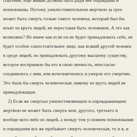
спасение, еще живые долж­ны быть ради неё оправданы и
помилованы. Потому умилостивительною жертвою за грех
может быть смерть только такого человека, который был бы
изъят из круга людей, не переставая быть человеком. А это как
возмож­но? Не иначе как если он не будет принадле­жать себе, не
будет особое самостоятельное лицо, как всякий другой человек
в среде лю­дей, но принадлежать другому высшему суще­ству,
которое восприняло бы его в свою лич­ность, ипостасно
соединилось с ним, или вочеловечилось и умерло его смертию.
Это была бы смерть человеческая, никому из круга лю­дей не
принадлежащая.
2) Если же смертью умилостивляющею и оправдывающею
жертвою не может быть смерть моя, другого, третьего и
вообще кого-либо из людей, а между тем условием поми­лования
и оправдания все же пребывает смерть человеческая, то и я, и