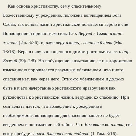
Как основа христианству, сему спаситель­ному
Божественному учреждению, положена воплощением Бога
Слова, так основа жизни христианской полагается верою в сие
Вопло­щение и причастием силы Его.
Веруяй в Сына, иматъ
живот
(Ин. 3:36), и,
иже веру иметь, …спасен будет
(Мк.
16:16). Вера в силу воплощенного домостроитель­ства есть
дар
Божий
(Еф. 2:8). Но побужде­ние к взысканию ее и к дорожению
взыскан­ною порождается разумным убеждением, что иного
спасения нет, как через него. Этим-то убеждением и должно
быть начато начерта­ние христианского нравоучения как
руковод­ства к христианской жизни, ведущей ко спа­сению. При
сем ведать дается, что возведение к убеждению в
необходимости воплощения для спасения нашего не будет
введением в по­стижение сей тайны. Что
Бог явися во плоти,
сие
выну пребудет
волею благочестия тайною
(1 Тим. 3:16).