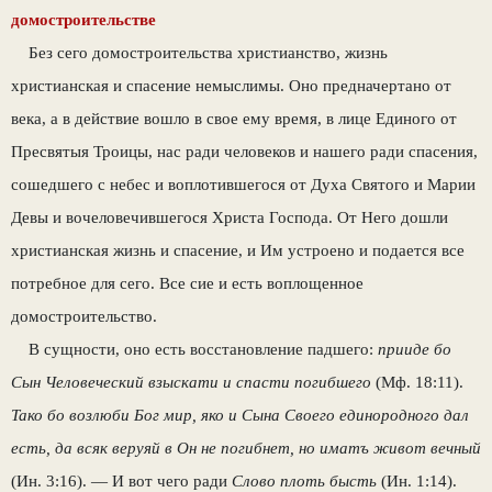
домостроительстве
Без сего домостроительства христианство, жизнь
христианская и спасение немыслимы. Оно предначертано от
века, а в действие вош­ло в свое ему время, в лице Единого от
Пресвятыя Троицы, нас ради человеков и нашего ради спасения,
сошедшего с небес и воплотившего­ся от Духа Святого и Марии
Девы и вочеловечившегося Христа Господа. От Него дошли
христианская жизнь и спасение, и Им устрое­но и подается все
потребное для сего. Все сие и есть воплощенное
домостроительство.
В сущности, оно есть восстановление пад­шего:
прииде бо
Сын Человеческий взыскати и спасти погибшего
(Мф. 18:11).
Тако бо воз­люби Бог мир, яко и Сына Своего единородного дал
есть, да всяк веруяй в Он не погибнет, но иматъ живот вечный
(Ин. 3:16). — И вот чего ради
Слово плоть бысть
(Ин. 1:14).