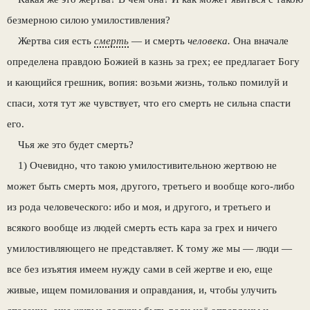
безмерною силою уми­лостивления?
Жертва сия есть
смерть
— и смерть
чело­века.
Она вначале
определена правдою Божи­ей в казнь за грех; ее предлагает Богу
и каю­щийся грешник, вопия: возьми жизнь, только помилуй и
спаси, хотя тут же чувствует, что его смерть не сильна спасти
его.
Чья же это будет смерть?
1) Очевидно, что такою умилостивитель­ною жертвою не
может быть смерть моя, дру­гого, третьего и вообще кого-либо
из рода че­ловеческого: ибо и моя, и другого, и третьего и
всякого вообще из людей смерть есть кара за грех и ничего
умилостивляющего не пред­ставляет. К тому же мы — люди —
все без изъятия имеем нужду сами в сей жертве и ею, еще
живые, ищем помилования и оправдания, и, чтобы улучить