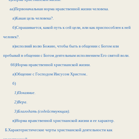
аа)Первоначальная норма нравственной жизни человека.
а)Какая цель человека?.
б)Спрашивается, какой путь к сей цели, или как приспособлен к ней
человек?.
в)исполняй волю Божию, чтобы быть в общении с Богом или
пребывай в общении с Богом деятельным исполнением Его святой воли.
66)Норма нравственной христианской жизни.
а)Общение с Господом Иисусом Христом..
б)
1)Покаяние
.
2)Вера
.
3)Благодать (содействующая)
.
в)Норма нравственной христианской жизни и ее характер.
Б.Характеристические черты христианской деятельности как