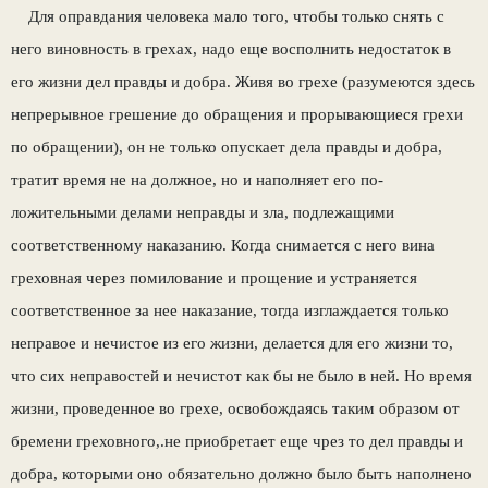
Для оправдания человека мало того, чтобы только снять с
него виновность в грехах, надо еще восполнить недостаток в
его жизни дел правды и добра. Живя во грехе (разумеются здесь
непрерывное грешение до обращения и прорывающиеся грехи
по обращении), он не только опускает дела правды и добра,
тратит время не на должное, но и наполняет его по­
ложительными делами неправды и зла, подле­жащими
соответственному наказанию. Когда снимается с него вина
греховная через поми­лование и прощение и устраняется
соответ­ственное за нее наказание, тогда изглаждается только
неправое и нечистое из его жизни, делается для его жизни то,
что сих неправостей и нечистот как бы не было в ней. Но вре­мя
жизни, проведенное во грехе, освобождаясь таким образом от
бремени греховного,.не при­обретает еще чрез то дел правды и
добра, ко­торыми оно обязательно должно было быть наполнено