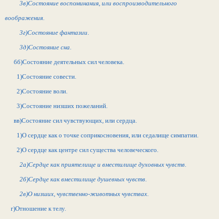
3в)Состояние воспоминания, или воспроизводительного
воображения
.
3г)Состояние фантазии
.
3д)Состояние сна
.
бб)Состояние деятельных сил человека.
1)Состояние совести.
2)Состояние воли.
3)Состояние низших пожеланий.
вв)Состояние сил чувствующих, или сердца.
1)О сердце как о точке соприкосновения, или седалище симпатии.
2)О сердце как центре сил существа человеческого.
2а)Сердце как приятелище и вместилище духовных чувств
.
2б)Сердце как вместилище душевных чувств
.
2в)О низших, чувственно-животных чувствах
.
г)Отношение к телу.