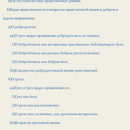
в)Об обстоятельствах нравственных деяний.
4)Виды нравственности и возрасты нравственной жизни в добром и
худом направлении.
а)О добродетели.
аа)О трех видах проявления добродетели и, во-первых,
1)О добродетели как настроении христиански действующего духа
.
2)О добродетели как разных добрых расположениях
.
3)О добродетели как добром деле
.
бб)О возрастах добродетельной жизни христианской.
б)О грехе.
аа)Грех в трех видах проявления его.
1)Грех как дело
.
2)О грехе как расположении
.
3)О грехе как состоянии, или греховном настроении
.
бб)Возрасты греховной жизни.