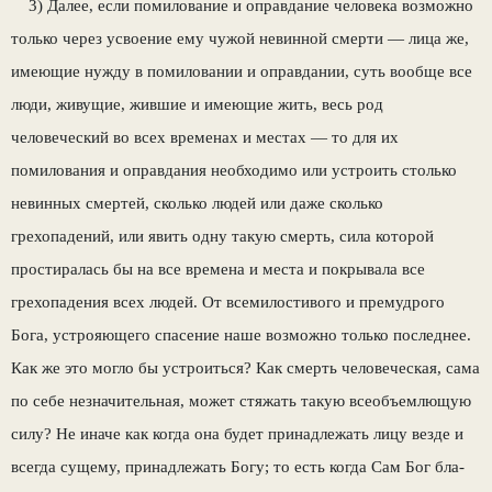
3) Далее, если помилование и оправдание человека возможно
только через усвоение ему чужой невинной смерти — лица же,
имеющие нужду в помиловании и оправдании, суть во­обще все
люди, живущие, жившие и имеющие жить, весь род
человеческий во всех временах и местах — то для их
помилования и оправда­ния необходимо или устроить столько
невин­ных смертей, сколько людей или даже сколь­ко
грехопадений, или явить одну такую смерть, сила которой
простиралась бы на все времена и места и покрывала все
грехопадения всех людей. От всемилостивого и премудрого
Бога, устрояющего спасение наше возможно только последнее.
Как же это могло бы устро­иться? Как смерть человеческая, сама
по себе незначительная, может стяжать такую всеобъ­емлющую
силу? Не иначе как когда она будет принадлежать лицу везде и
всегда сущему, принадлежать Богу; то есть когда Сам Бог бла­