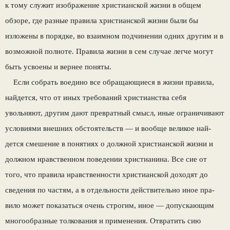
к тому служит изображение христианской жизни в общем
обзоре, где разные правила хрис­тианской жизни были бы
изложены в порядке, во взаимном подчинении одних другим и в
возмож­ной полноте. Правила жизни в сем случае легче могут
быть усвоены и вернее поняты.
Если собрать воедино все обращающиеся в жизни правила,
найдется, что от иных требований христианства себя
увольняют, другим дают пре­вратный смысл, иные ограничивают
условиями внешних обстоятельств — и вообще великое най­
дется смешение в понятиях о должной христиан­ской жизни и
должном нравственном поведении христианина. Все сие от
того, что правила нрав­ственности христианской доходят до
сведения по частям, а в отдельности действительно иное пра­
вило может показаться очень строгим, иное — до­пускающим
многообразные толкования и приме­нения. Отвратить сию