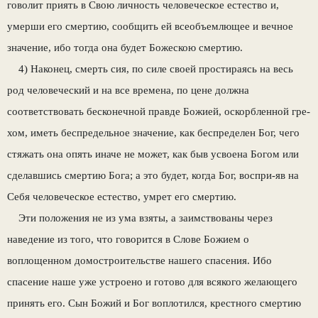
говолит приять в Свою личность человеческое естество и,
умерши его смертию, сообщить ей всеобъемлющее и вечное
значение, ибо тогда она будет Божескою смертию.
4) Наконец, смерть сия, по силе своей про­стираясь на весь
род человеческий и на все времена, по цене должна
соответствовать бес­конечной правде Божией, оскорбленной гре­
хом, иметь беспредельное значение, как бес­пределен Бог, чего
стяжать она опять иначе не может, как быв усвоена Богом или
сделавшись смертию Бога; а это будет, когда Бог, воспри-яв на
Себя человеческое естество, умрет его смертию.
Эти положения не из ума взяты, а заимство­ваны через
наведение из того, что говорится в Слове Божием о
воплощенном домостроитель­стве нашего спасения. Ибо
спасение наше уже устроено и готово для всякого желающего
при­нять его. Сын Божий и Бог воплотился, крес­тного смертию