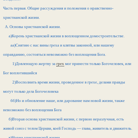
Часть первая. Общие рассуждения и положения о нравственно-
христианской жизни.
А. Основы христианской жизни.
а)Корень христианской жизни в воплощенном домостроительстве.
аа)Снятию с нас вины греха и клятвы законной, или нашему
оправданию, состояться невозможно без воплощения Бога.
1)Довлеющую жертву за
грех
мог принести только Богочеловек, или
Бог воплотившийся
2)Восполнить время жизни, проведенное в грехе, делами правды
могут только дела Богочеловека
бб)Но и обновление наше, или дарование нам новой жизни, также
невозможно без воплощения Бога
б)Вторая основа христианской жизни, с первою неразлучная, есть
живой союз с телом Церкви, коей Господь — глава, живитель и движитель.
в)Норма христианской жизни.