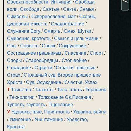
Сверхспособности, Интуиция
/
Свобода
воли, Свобода
/
Святые
/
Секта
/
Семья
/
Символы
/
Сквернословие, мат
/
Скорбь,
душевная тяжесть
/
Сладострастие
/
Служение Богу
/
Смерть
/
Смех, Шутки
/
Смирение, кротость
/
Смысл и цель жизни
/
Сны
/
Совесть
/
Совок
/
Сокрушение
/
Сострадание грешникам
/
Спасение
/
Спорт
/
Споры
/
Старообрядцы
/
Стоп войне
/
Страдание
/
Страсти
/
Страсти телесные
/
Страх
/
Страшный суд, Второе пришествие
Христа
/
Суд, Осуждение
/
Счастье, Успех
.
Т
Таинства
/
Таланты
/
Тело, плоть
/
Терпение
/
Технологии
/
Толкование Св.Писания
/
Тупость, глупость
/
Тщеславие
.
У
Удовольствие, Приятность
/
Украина, война
/
Умиление
/
Уничтожение
/
Уродство,
Красота
.