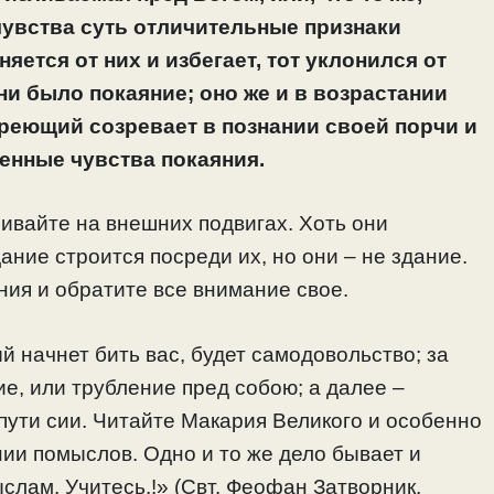
чувства суть отличительные признаки
яется от них и избегает, тот уклонился от
ни было покаяние; оно же и в возрастании
Зреющий созревает в познании своей порчи и
енные чувства покаяния.
ивайте на внешних подвигах. Хоть они
ание строится посреди их, но они – не здание.
ния и обратите все внимание свое.
 начнет бить вас, будет самодовольство; за
е, или трубление пред собою; а далее –
пути сии. Читайте Макария Великого и особенно
нии помыслов. Одно и то же дело бывает и
ыслам. Учитесь.!» (Свт. Феофан Затворник,