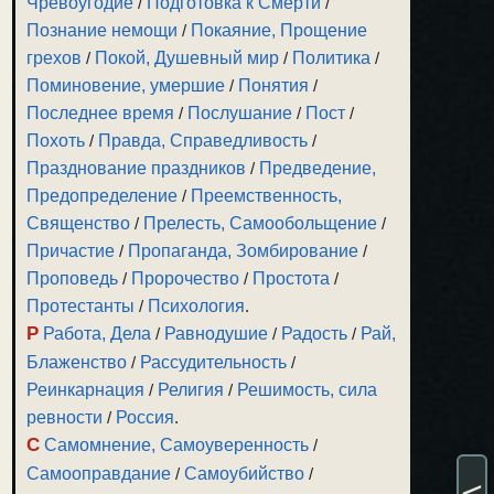
Чревоугодие
/
Подготовка к Смерти
/
Познание немощи
/
Покаяние, Прощение
грехов
/
Покой, Душевный мир
/
Политика
/
Поминовение, умершие
/
Понятия
/
Последнее время
/
Послушание
/
Пост
/
Похоть
/
Правда, Справедливость
/
Празднование праздников
/
Предведение,
Предопределение
/
Преемственность,
Священство
/
Прелесть, Самообольщение
/
Причастие
/
Пропаганда, Зомбирование
/
Проповедь
/
Пророчество
/
Простота
/
Протестанты
/
Психология
.
Р
Работа, Дела
/
Равнодушие
/
Радость
/
Рай,
Блаженство
/
Рассудительность
/
Реинкарнация
/
Религия
/
Решимость, сила
ревности
/
Россия
.
С
Самомнение, Самоуверенность
/
Самооправдание
/
Самоубийство
/
<