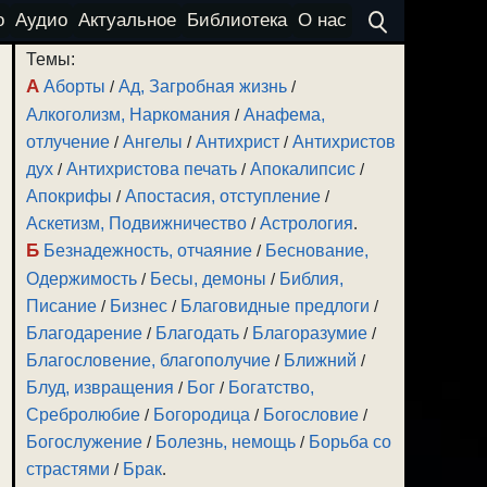
о
Аудио
Актуальное
Библиотека
О нас
Темы:
А
Аборты
/
Ад, Загробная жизнь
/
Алкоголизм, Наркомания
/
Анафема,
отлучение
/
Ангелы
/
Антихрист
/
Антихристов
дух
/
Антихристова печать
/
Апокалипсис
/
Апокрифы
/
Апостасия, отступление
/
Аскетизм, Подвижничество
/
Астрология
.
Б
Безнадежность, отчаяние
/
Беснование,
Одержимость
/
Бесы, демоны
/
Библия,
Писание
/
Бизнес
/
Благовидные предлоги
/
Благодарение
/
Благодать
/
Благоразумие
/
Благословение, благополучие
/
Ближний
/
Блуд, извращения
/
Бог
/
Богатство,
Сребролюбие
/
Богородица
/
Богословие
/
Богослужение
/
Болезнь, немощь
/
Борьба со
страстями
/
Брак
.