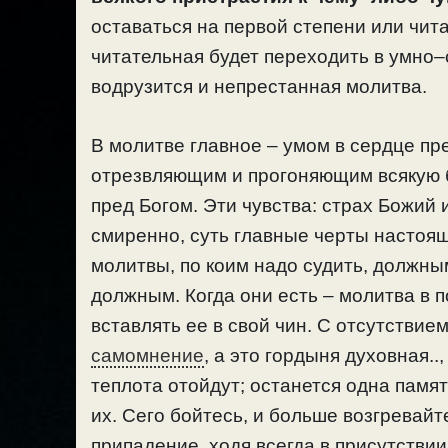
оставаться на первой степени или чи
читательная будет переходить в умно–с
водрузится и непрестанная молитва.
В молитве главное – умом в сердце пр
отрезвляющим и прогоняющим всякую 
пред Богом. Эти чувства: страх Божий
смиренно, суть главные черты настоя
молитвы, по коим надо судить, должны
должным. Когда они есть – молитва в по
вставлять ее в свой чин. С отсутствие
самомнение
, а это гордыня духовная..
теплота отойдут; останется одна память
их. Сего бойтесь, и больше возгревайт
припадение, ходя всегда в присутствии