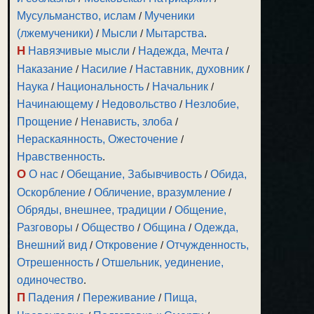
Мусульманство, ислам
/
Мученики
(лжемученики)
/
Мысли
/
Мытарства
.
Н
Навязчивые мысли
/
Надежда, Мечта
/
Наказание
/
Насилие
/
Наставник, духовник
/
Наука
/
Национальность
/
Начальник
/
Начинающему
/
Недовольство
/
Незлобие,
Прощение
/
Ненависть, злоба
/
Нераскаянность, Ожесточение
/
Нравственность
.
О
О нас
/
Обещание, Забывчивость
/
Обида,
Оскорбление
/
Обличение, вразумление
/
Обряды, внешнее, традиции
/
Общение,
Разговоры
/
Общество
/
Община
/
Одежда,
Внешний вид
/
Откровение
/
Отчужденность,
Отрешенность
/
Отшельник, уединение,
одиночество
.
П
Падения
/
Переживание
/
Пища,