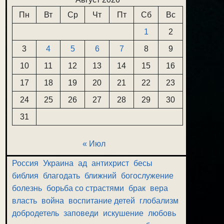
Пн
Вт
Ср
Чт
Пт
Сб
Вс
1
2
3
4
5
6
7
8
9
10
11
12
13
14
15
16
17
18
19
20
21
22
23
24
25
26
27
28
29
30
31
« Июл
Россия
Украина
ад
антихрист
бесы
библия
благодать
ближний
богослужение
болезнь
борьба со страстями
брак
вера
власть
война
воспитание детей
глобализм
добродетель
заповеди
искушение
любовь