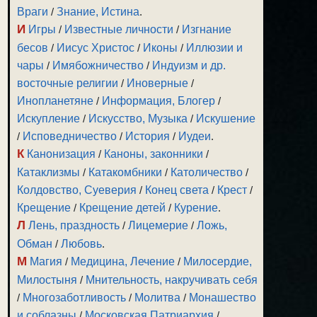
Враги
/
Знание, Истина
.
И
Игры
/
Известные личности
/
Изгнание
бесов
/
Иисус Христос
/
Иконы
/
Иллюзии и
чары
/
Имябожничество
/
Индуизм и др.
восточные религии
/
Иноверные
/
Инопланетяне
/
Информация, Блогер
/
Искупление
/
Искусство, Музыка
/
Искушение
/
Исповедничество
/
История
/
Иудеи
.
К
Канонизация
/
Каноны, законники
/
Катаклизмы
/
Катакомбники
/
Католичество
/
Колдовство, Суеверия
/
Конец света
/
Крест
/
Крещение
/
Крещение детей
/
Курение
.
Л
Лень, праздность
/
Лицемерие
/
Ложь,
Обман
/
Любовь
.
М
Магия
/
Медицина, Лечение
/
Милосердие,
Милостыня
/
Мнительность, накручивать себя
/
Многозаботливость
/
Молитва
/
Монашество
и соблазны
/
Московская Патриархия
/