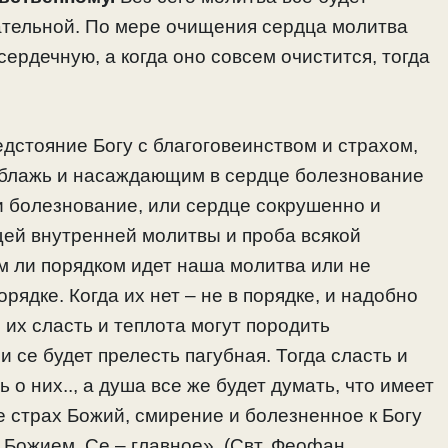
тательной. По мере очищения сердца молитва
ердечную, а когда оно совсем очистится, тогда
едстояние Богу с благоговеинством и страхом,
блажь и насаждающим в сердце болезнование
 и болезнование, или сердце сокрушенно и
щей внутренней молитвы и проба всякой
м ли порядком идет наша молитва или не
рядке. Когда их нет – не в порядке, и надобно
м их сласть и теплота могут породить
, и се будет прелесть пагубная. Тогда сласть и
 о них.., а душа все же будет думать, что имеет
е страх Божий, смирение и болезненное к Богу
 Божием. Се – главное». (Свт. Феофан