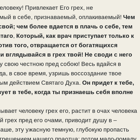
человеку! Привлекает Его грех, не
мый в себе, признаваемый, оплакиваемый!
Чем
вой; чем более вдается в плачь о себе, тем
ятаго
,
Который, как врач приступает только к
тив того, отвращается от богатящихся
 вглядывайся в грех твой! Не своди с него
у свою честною пред собою! Весь вдайся в
гда, в свое время, узришь воссоздание твое
ым действием Святаго Духа.
Он придет к тебе,
ует в тебе, когда ты признаешь себя вполне
вает человеку грех его, растит в очах человека
 грех пред его очами, приводит душу в –
аше, эту ужасную темную, глубокую пропасть
согрешением нашего праотца; потом мало-помалу