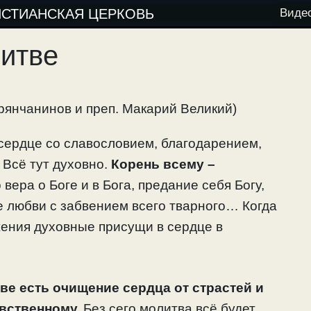
ИСТИАНСКАЯ ЦЕРКОВЬ
Виде
итве
Брянчанинов и преп. Макарий Великий)
 сердце со славословием, благодарением,
Всё тут духовно.
Корень всему –
 вера о Боге и в Бога, предание себя Богу,
ве любви с забвением всего тварного… Когда
ижения духовные присущи в сердце в
ве есть очищение сердца от страстей и
вственному.
Без сего молитва всё будет