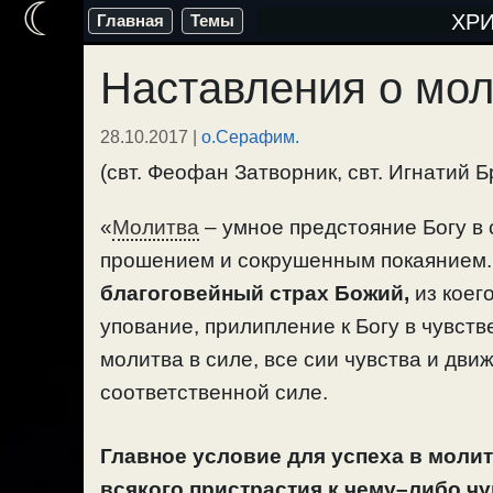
☾
Перейти
ХР
Главная
Темы
к
Наставления о мол
содержимому
28.10.2017
|
о.Серафим.
(свт. Феофан Затворник, свт. Игнатий 
«
Молитва
– умное предстояние Богу в
прошением и сокрушенным покаянием. 
благоговейный страх Божий,
из коего
упование, прилипление к Богу в чувст
молитва в силе, все сии чувства и дв
соответственной силе.
Главное условие для успеха в молит
всякого пристрастия к чему–либо чу