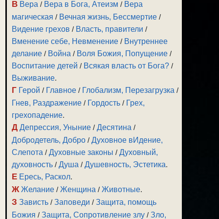
В
Вера
/
Вера в Бога, Атеизм
/
Вера
магическая
/
Вечная жизнь, Бессмертие
/
Видение грехов
/
Власть, правители
/
Вменение себе, Невменение
/
Внутреннее
делание
/
Война
/
Воля Божия, Попущение
/
Воспитание детей
/
Всякая власть от Бога?
/
Выживание
.
Г
Герой
/
Главное
/
Глобализм, Перезагрузка
/
Гнев, Раздражение
/
Гордость
/
Грех,
грехопадение
.
Д
Депрессия, Уныние
/
Десятина
/
Добродетель, Добро
/
Духовное вИдение,
Слепота
/
Духовные законы
/
Духовный,
духовность
/
Душа
/
Душевность, Эстетика
.
Е
Ересь, Раскол
.
Ж
Желание
/
Женщина
/
Животные
.
З
Зависть
/
Заповеди
/
Защита, помощь
Божия
/
Защита, Сопротивление злу
/
Зло,