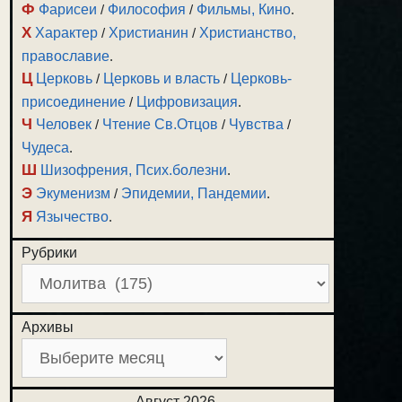
Ф
Фарисеи
/
Философия
/
Фильмы, Кино
.
Х
Характер
/
Христианин
/
Христианство,
православие
.
Ц
Церковь
/
Церковь и власть
/
Церковь-
присоединение
/
Цифровизация
.
Ч
Человек
/
Чтение Св.Отцов
/
Чувства
/
Чудеса
.
Ш
Шизофрения, Псих.болезни
.
Э
Экуменизм
/
Эпидемии, Пандемии
.
Я
Язычество
.
Рубрики
Архивы
Август 2026