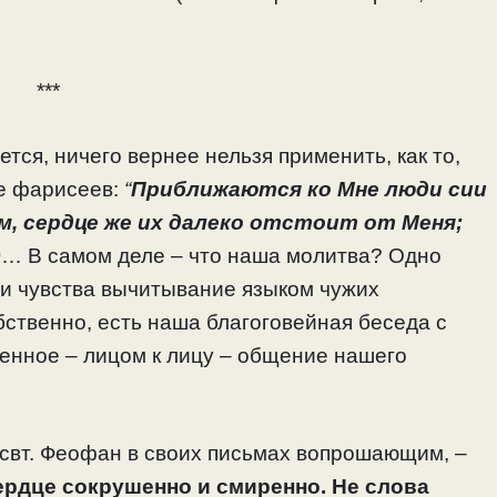
***
тся, ничего вернее нельзя применить, как то,
ие фарисеев:
“
Приближаются ко Мне люди сии
м, сердце же их далеко отстоит от Меня;
)
… В самом деле – что наша молитва? Одно
и чувства вычитывание языком чужих
бственно, есть наша благоговейная беседа с
венное – лицом к лицу – общение нашего
 свт. Феофан в своих письмах вопрошающим, –
ердце сокрушенно и смиренно. Не слова