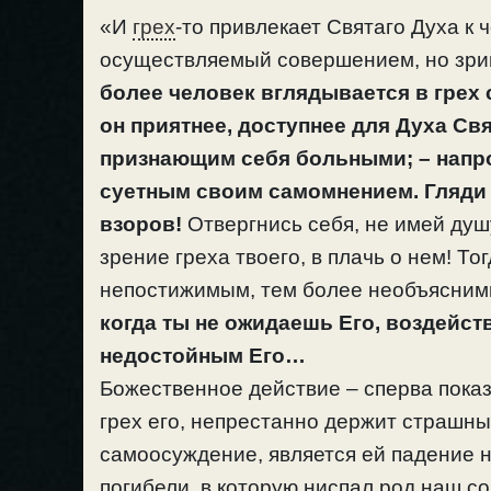
«И
грех
-то привлекает Святаго Духа к 
осуществляемый совершением, но зри
более человек вглядывается в грех с
он приятнее, доступнее для Духа Св
признающим себя больными; – напро
суетным своим самомнением. Гляди и
взоров!
Отвергнись себя, не имей душ
зрение греха твоего, в плачь о нем! То
непостижимым, тем более необъясним
когда ты не ожидаешь Его, воздейств
недостойным Его…
Божественное действие – сперва показы
грех его, непрестанно держит страшный
самоосуждение, является ей падение н
погибели, в которую ниспал род наш 