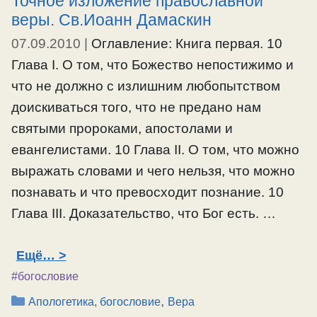
Точное изложение православной
веры. Св.Иоанн Дамаскин
07.09.2010
|
Оглавление: Книга первая. 10
Глава I. О том, что Божество непостижимо и
что не должно с излишним любопытством
доискиваться того, что не предано нам
святыми пророками, апостолами и
евангелистами. 10 Глава II. О том, что можно
выражать словами и чего нельзя, что можно
познавать и что превосходит познание. 10
Глава III. Доказательство, что Бог есть. …
Ещё…
#богословие
Рубрики
,
Апологетика, богословие
Вера