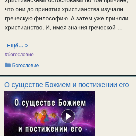
христианскими богословами по той причине,
что они до принятия христианства изучали
греческую философию. А затем уже приняли
христианство. И, имея знания греческой …
Ещё…
#богословие
Рубрики
Богословие
О существе Божием и постижении его