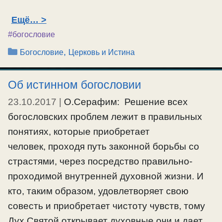
Ещё…
#богословие
Рубрики
,
Богословие
Церковь и Истина
Об истинном богословии
23.10.2017
|
О.Серафим: Решение всех
богословских проблем лежит в правильных
понятиях, которые приобретает
человек, проходя путь законной борьбы со
страстями, через посредство правильно-
проходимой внутренней духовной жизни. И
кто, таким образом, удовлетворяет свою
совесть и приобретает чистоту чувств, тому
Дух Святой открывает духовные очи и дает