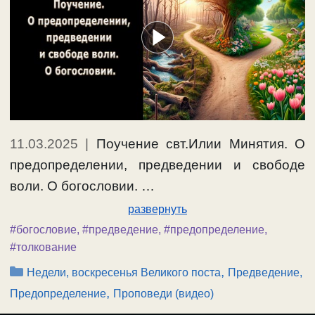
11.03.2025
|
Поучение свт.Илии Минятия. О
предопределении, предведении и свободе
воли. О богословии. …
развернуть
#богословие
,
#предведение
,
#предопределение
,
#толкование
Рубрики
,
Недели, воскресенья Великого поста
Предведение,
,
Предопределение
Проповеди (видео)