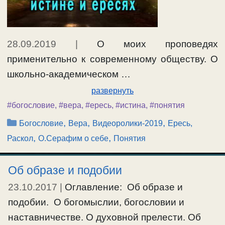
28.09.2019
|
О моих проповедях
применительно к современному обществу. О
школьно-академическом …
развернуть
#богословие
,
#вера
,
#ересь
,
#истина
,
#понятия
Рубрики
,
,
,
Богословие
Вера
Видеоролики-2019
Ересь,
,
,
Раскол
О.Серафим о себе
Понятия
Об образе и подобии
23.10.2017
|
Оглавление: Об образе и
подобии. О богомыслии, богословии и
наставничестве. О духовной прелести. Об