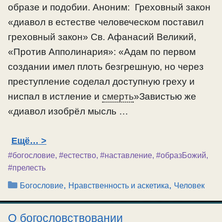
образе и подобии. Аноним: Греховный закон
«диавол в естестве человеческом поставил
греховный закон» Св. Афанасий Великий,
«Против Апполинария»: «Адам по первом
создании имел плоть безгрешную, но через
преступление соделал доступную греху и
ниспал в истление и
смерть
»Завистью же
«диавол изобрёл мысль …
Ещё…
#богословие
,
#естество
,
#наставление
,
#образБожий
,
#прелесть
Рубрики
,
,
Богословие
Нравственность и аскетика
Человек
О богословствовании