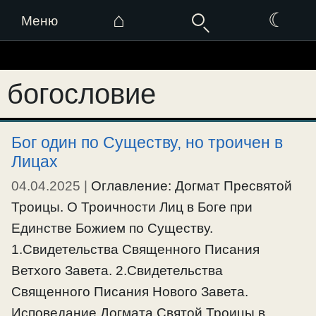
⌂
☾
Меню
Перейти
к
богословие
содержимому
Бог один по Существу, но троичен в
Лицах
04.04.2025
|
Оглавление: Догмат Пресвятой
Троицы. О Троичности Лиц в Боге при
Единстве Божием по Существу.
1.Свидетельства Священного Писания
Ветхого Завета. 2.Свидетельства
Священного Писания Нового Завета.
Исповедание Догмата Святой Троицы в