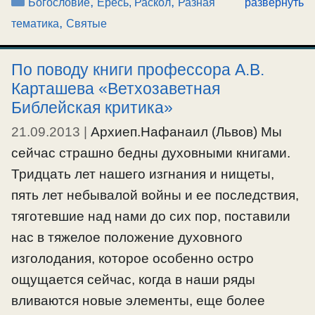
Рубрики
,
,
Богословие
Ересь, Раскол
Разная
развернуть
другим, так творил Бог и со Святыми, после
,
тематика
Святые
них бывшими: о чем одни говорят
сомнительно, то истолковывают следующие
По поводу книги профессора А.В.
за ними, чтобы Бог всегда прославлялся
Карташева «Ветхозаветная
через Святых Своих. Ибо Он есть Бог первых
Библейская критика»
и последних" (преп.Варсонофий Великий).
21.09.2013
|
Архиеп.Нафанаил (Львов) Мы
сейчас страшно бедны духовными книгами.
#богословие
,
#ересь
,
#еретик
,
#предположение
,
#святые
,
#убеждение
Тридцать лет нашего изгнания и нищеты,
пять лет небывалой войны и ее последствия,
тяготевшие над нами до сих пор, поставили
нас в тяжелое положение духовного
изголодания, которое особенно остро
ощущается сейчас, когда в наши ряды
вливаются новые элементы, еще более