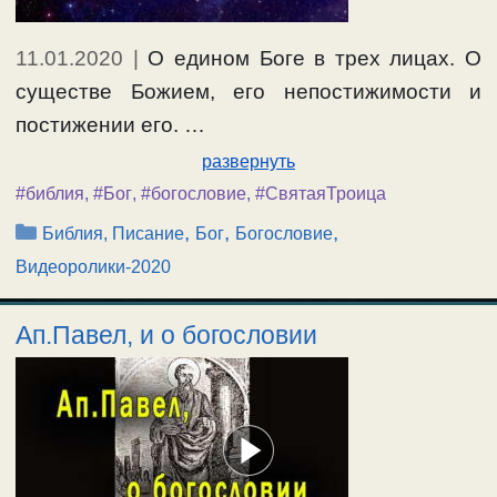
11.01.2020
|
О едином Боге в трех лицах. О
существе Божием, его непостижимости и
постижении его. …
развернуть
#библия
,
#Бог
,
#богословие
,
#СвятаяТроица
Рубрики
,
,
,
Библия, Писание
Бог
Богословие
Видеоролики-2020
Ап.Павел, и о богословии