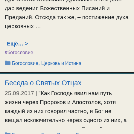
дар ведения Божественных Писаний и
Преданий. Отсюда так же, – постижение духа
церковных …
Ещё…
#богословие
Рубрики
,
Богословие
Церковь и Истина
Беседа о Святых Отцах
25.09.2017
|
"Как Господь явил нам путь
жизни через Пророков и Апостолов, хотя
каждый из них говорил частно, и Бог не
вещал исключительно через одного из них, а
оставленное одним по воле Божией сказано