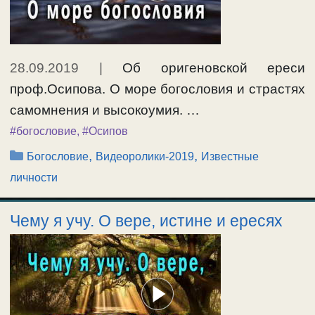
28.09.2019
|
Об оригеновской ереси
проф.Осипова. О море богословия и страстях
самомнения и высокоумия. …
#богословие
,
#Осипов
Рубрики
,
,
Богословие
Видеоролики-2019
Известные
личности
Чему я учу. О вере, истине и ересях