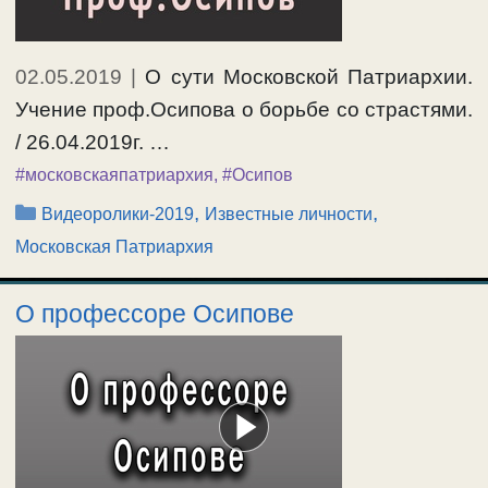
02.05.2019
|
О сути Московской Патриархии.
Учение проф.Осипова о борьбе со страстями.
/ 26.04.2019г. …
#московскаяпатриархия
,
#Осипов
Рубрики
,
,
Видеоролики-2019
Известные личности
Московская Патриархия
О профессоре Осипове