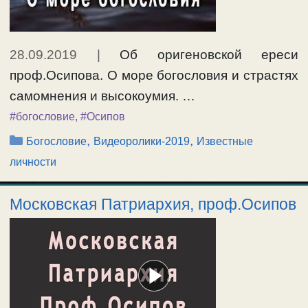
28.09.2019
|
Об оригеновской ереси
проф.Осипова. О море богословия и страстях
самомнения и высокоумия. …
#богословие
,
#Осипов
Рубрики
,
,
Богословие
Видеоролики-2019
Известные
личности
Московская Патриархия, проф.Осипов