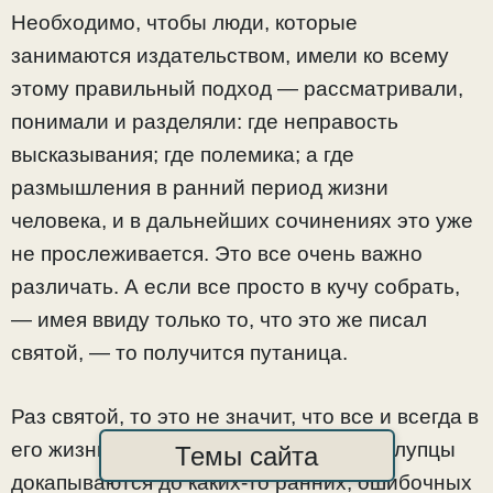
Необходимо, чтобы люди, которые
занимаются издательством, имели ко всему
этому правильный подход — рассматривали,
понимали и разделяли: где неправость
высказывания; где полемика; а где
размышления в ранний период жизни
человека, и в дальнейших сочинениях это уже
не прослеживается. Это все очень важно
различать. А если все просто в кучу собрать,
— имея ввиду только то, что это же писал
святой, — то получится путаница.
Раз святой, то это не значит, что все и всегда в
его жизни было правильно и свято. А глупцы
Темы сайта
докапываются до каких-то ранних, ошибочных