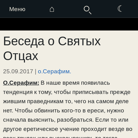
⌂
☾
Меню
Перейти
к
Беседа о Святых
содержимому
Отцах
25.09.2017
|
о.Серафим.
О.Серафим:
В наше время появилась
тенденция к тому, чтобы приписывать прежде
жившим праведникам то, чего на самом деле
нет. Чтобы обвинить кого-то в ереси, нужно
сначала выяснить, разобраться. Если то или
другое еретическое учение проходит везде во