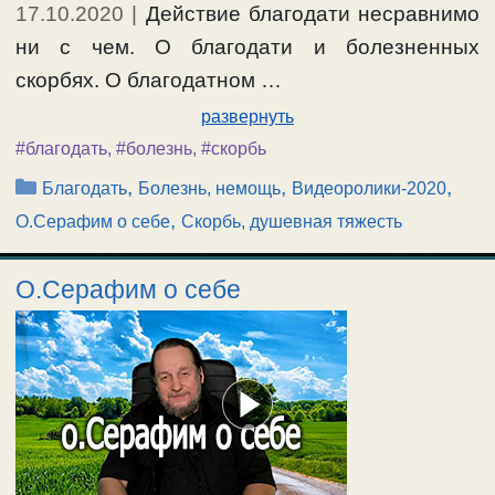
17.10.2020
|
Действие благодати несравнимо
ни с чем. О благодати и болезненных
скорбях. О благодатном …
развернуть
#благодать
,
#болезнь
,
#скорбь
Рубрики
,
,
,
Благодать
Болезнь, немощь
Видеоролики-2020
,
О.Серафим о себе
Скорбь, душевная тяжесть
О.Серафим о себе