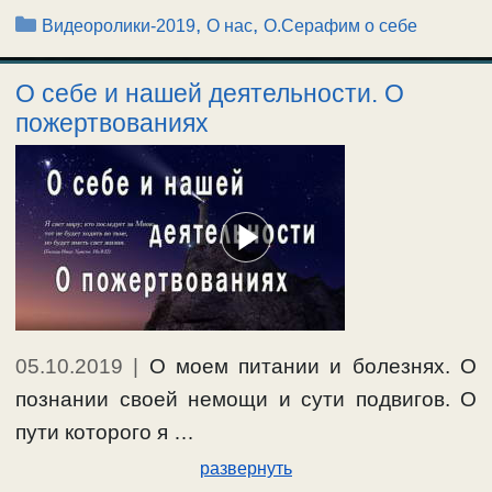
Рубрики
,
,
Видеоролики-2019
О нас
О.Серафим о себе
О себе и нашей деятельности. О
пожертвованиях
05.10.2019
|
О моем питании и болезнях. О
познании своей немощи и сути подвигов. О
пути которого я …
развернуть