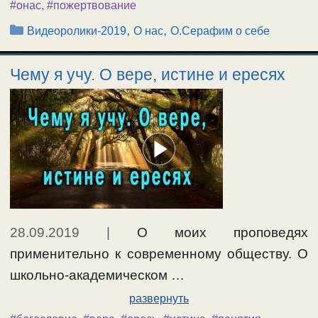
#онас
,
#пожертвование
Рубрики
,
,
Видеоролики-2019
О нас
О.Серафим о себе
Чему я учу. О вере, истине и ересях
28.09.2019
|
О моих проповедях
применительно к современному обществу. О
школьно-академическом …
развернуть