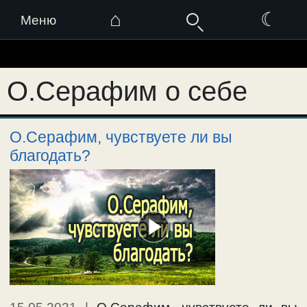
⌂
☾
Меню
Перейти
к
О.Серафим о себе
содержимому
О.Серафим, чувствуете ли вы
благодать?