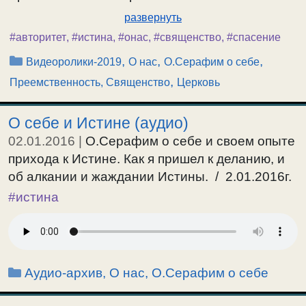
развернуть
#авторитет
,
#истина
,
#онас
,
#священство
,
#спасение
Рубрики
,
,
,
Видеоролики-2019
О нас
О.Серафим о себе
,
Преемственность, Священство
Церковь
О себе и Истине (аудио)
02.01.2016
|
О.Серафим о себе и своем опыте
прихода к Истине. Как я пришел к деланию, и
об алкании и жаждании Истины. / 2.01.2016г.
#истина
Рубрики
Аудио-архив
,
О нас
,
О.Серафим о себе