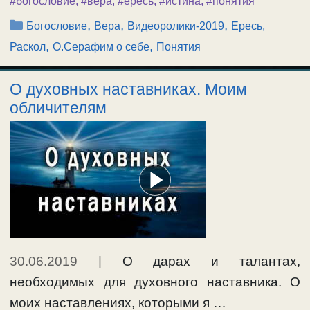
#богословие
,
#вера
,
#ересь
,
#истина
,
#понятия
Рубрики
,
,
,
Богословие
Вера
Видеоролики-2019
Ересь,
,
,
Раскол
О.Серафим о себе
Понятия
О духовных наставниках. Моим
обличителям
30.06.2019
|
О дарах и талантах,
необходимых для духовного наставника. О
моих наставлениях, которыми я …