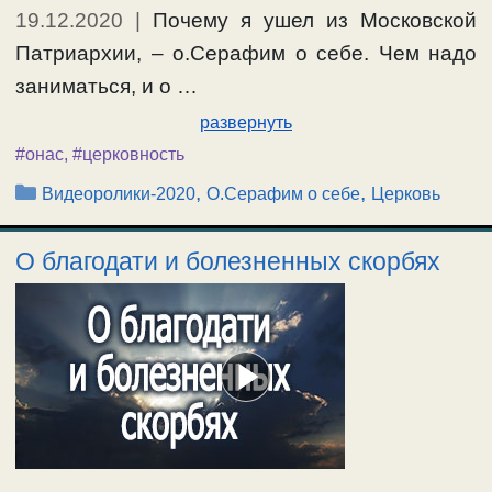
19.12.2020
|
Почему я ушел из Московской
Патриархии, – о.Серафим о себе. Чем надо
заниматься, и о …
развернуть
#онас
,
#церковность
Рубрики
,
,
Видеоролики-2020
О.Серафим о себе
Церковь
О благодати и болезненных скорбях