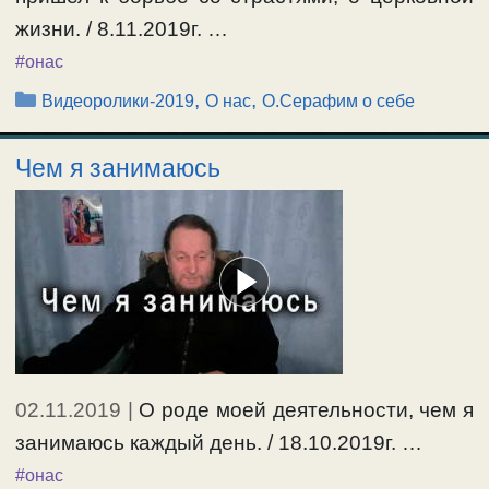
жизни. / 8.11.2019г. …
#онас
Рубрики
,
,
Видеоролики-2019
О нас
О.Серафим о себе
Чем я занимаюсь
02.11.2019
|
О роде моей деятельности, чем я
занимаюсь каждый день. / 18.10.2019г. …
#онас