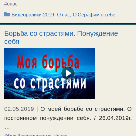
#онас
Рубрики
,
,
Видеоролики-2019
О нас
О.Серафим о себе
Борьба со страстями. Понуждение
себя
02.05.2019
|
О моей борьбе со страстями. О
постоянном понуждении себя. / 26.04.2019г.
…