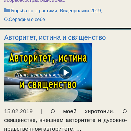
#борьбасострастями
,
#онас
Рубрики
,
,
Борьба со страстями
Видеоролики-2019
О.Серафим о себе
Авторитет, истина и священство
15.02.2019
|
О моей хиротонии. О
священстве, внешнем авторитете и духовно-
нравственном авторитете. …