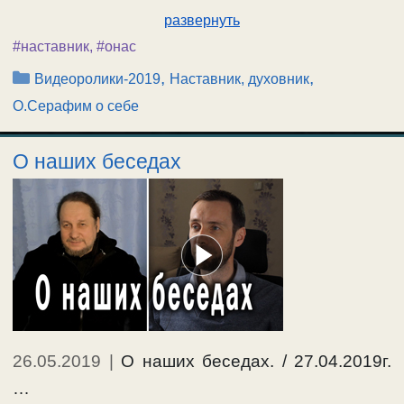
развернуть
#наставник
,
#онас
Рубрики
,
,
Видеоролики-2019
Наставник, духовник
О.Серафим о себе
О наших беседах
26.05.2019
|
О наших беседах. / 27.04.2019г.
…