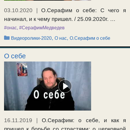
03.10.2020
|
О.Серафим о себе: С чего я
начинал, и к чему пришел. / 25.09.2020г. …
#онас
,
#СерафимМедведев
Рубрики
,
,
Видеоролики-2020
О нас
О.Серафим о себе
О себе
16.11.2019
|
О.Серафим: о себе, и как я
пришел к борьбе со страстями; о церковной