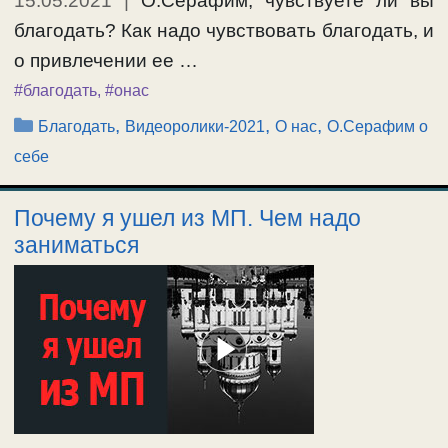
15.05.2021
|
О.Серафим, чувствуете ли вы
благодать? Как надо чувствовать благодать, и
о привлечении ее …
#благодать
,
#онас
Рубрики
,
,
,
Благодать
Видеоролики-2021
О нас
О.Серафим о
себе
Почему я ушел из МП. Чем надо
заниматься