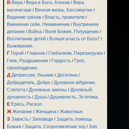
В
Вера
/
Вера в Бога, Атеизм
/
Вера
магическая
/
Вечная жизнь, Бессмертие
/
Видение грехов
/
Власть, правители
/
Вменение себе, Невменение
/
Внутреннее
делание
/
Война
/
Воля Божия, Попущение
/
Воспитание детей
/
Всякая власть от Бога?
/
Выживание
.
Г
Герой
/
Главное
/
Глобализм, Перезагрузка
/
Гнев, Раздражение
/
Гордость
/
Грех,
грехопадение
.
Д
Депрессия, Уныние
/
Десятина
/
Добродетель, Добро
/
Духовное вИдение,
Слепота
/
Духовные законы
/
Духовный,
духовность
/
Душа
/
Душевность, Эстетика
.
Е
Ересь, Раскол
.
Ж
Желание
/
Женщина
/
Животные
.
З
Зависть
/
Заповеди
/
Защита, помощь
Божия
/
Защита, Сопротивление злу
/
Зло,