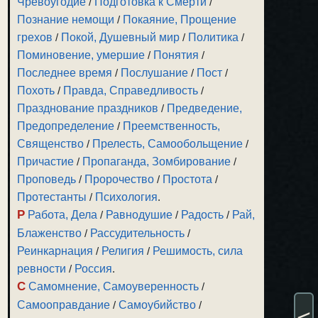
Чревоугодие
/
Подготовка к Смерти
/
Познание немощи
/
Покаяние, Прощение
грехов
/
Покой, Душевный мир
/
Политика
/
Поминовение, умершие
/
Понятия
/
Последнее время
/
Послушание
/
Пост
/
Похоть
/
Правда, Справедливость
/
Празднование праздников
/
Предведение,
Предопределение
/
Преемственность,
Священство
/
Прелесть, Самообольщение
/
Причастие
/
Пропаганда, Зомбирование
/
Проповедь
/
Пророчество
/
Простота
/
Протестанты
/
Психология
.
Р
Работа, Дела
/
Равнодушие
/
Радость
/
Рай,
Блаженство
/
Рассудительность
/
Реинкарнация
/
Религия
/
Решимость, сила
ревности
/
Россия
.
С
Самомнение, Самоуверенность
/
Самооправдание
/
Самоубийство
/
<