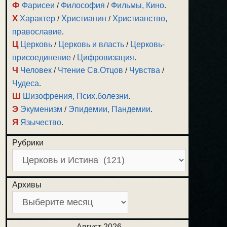
Ф
Фарисеи
/
Философия
/
Фильмы, Кино
.
Х
Характер
/
Христианин
/
Христианство,
православие
.
Ц
Церковь
/
Церковь и власть
/
Церковь-
присоединение
/
Цифровизация
.
Ч
Человек
/
Чтение Св.Отцов
/
Чувства
/
Чудеса
.
Ш
Шизофрения, Псих.болезни
.
Э
Экуменизм
/
Эпидемии, Пандемии
.
Я
Язычество
.
Рубрики
Архивы
Август 2026