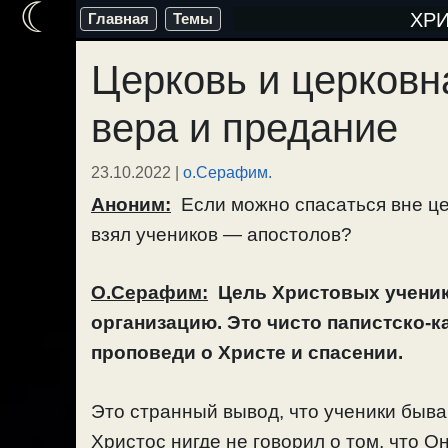
☾
Перейти
ХР
Главная
Темы
к
Церковь и церковн
содержимому
вера и предание
23.10.2022
|
о.Серафим.
Аноним:
Если можно спасаться вне це
взял учеников — апостолов?
О.Серафим:
Цель Христовых ученик
организацию. Это чисто папистско-к
проповеди о Христе и спасении.
Это странный вывод, что ученики быва
Христос нигде не говорил о том, что О