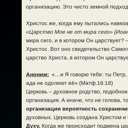
организацию. Это чисто земной подход
Христос же, когда ему пытались навяза
«Царство Мое не от мира сего» (Иоан.
мира сего, и в котором Он царствует? 
Христос. Вот оно свидетельство Самого
царство Христа, в котором Он царству
Аноним:
«…и Я говорю тебе: ты Петр, 
ада не одолеют её» (Матф.16:18)
Церковь – духовное родство, подобное
организация. А иначе, что не голова, т
организации вероятность сохранени
духовных. Церковь создана Христом и
Духу.
Когда же происходит подмена цел