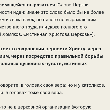
тремящейся выразиться.
Слово Церкви
ности идеи: иначе это слово было бы не более
м из века в век, но ничего не выражающим,
мственного труда или даже полного его
й Хомяков, «Истинная Христова Церковь»).
стоит в сохранении верности Христу, через
иим, через посредство правильной борьбы
тельных душевных чувств, истинных
оворите, в головах своя вера; но и у католиков,
, в головах тоже своя вера.
о-то не в церковной организации (которую