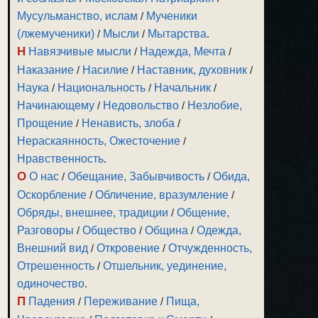
Мусульманство, ислам
/
Мученики
(лжемученики)
/
Мысли
/
Мытарства
.
Н
Навязчивые мысли
/
Надежда, Мечта
/
Наказание
/
Насилие
/
Наставник, духовник
/
Наука
/
Национальность
/
Начальник
/
Начинающему
/
Недовольство
/
Незлобие,
Прощение
/
Ненависть, злоба
/
Нераскаянность, Ожесточение
/
Нравственность
.
О
О нас
/
Обещание, Забывчивость
/
Обида,
Оскорбление
/
Обличение, вразумление
/
Обряды, внешнее, традиции
/
Общение,
Разговоры
/
Общество
/
Община
/
Одежда,
Внешний вид
/
Откровение
/
Отчужденность,
Отрешенность
/
Отшельник, уединение,
одиночество
.
П
Падения
/
Переживание
/
Пища,