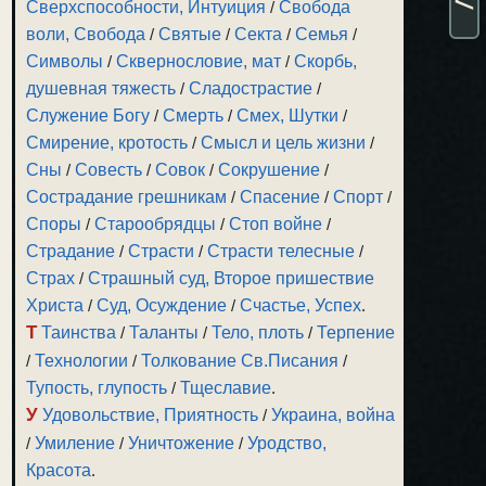
Сверхспособности, Интуиция
/
Свобода
воли, Свобода
/
Святые
/
Секта
/
Семья
/
Символы
/
Сквернословие, мат
/
Скорбь,
душевная тяжесть
/
Сладострастие
/
Служение Богу
/
Смерть
/
Смех, Шутки
/
Смирение, кротость
/
Смысл и цель жизни
/
Сны
/
Совесть
/
Совок
/
Сокрушение
/
Сострадание грешникам
/
Спасение
/
Спорт
/
Споры
/
Старообрядцы
/
Стоп войне
/
Страдание
/
Страсти
/
Страсти телесные
/
Страх
/
Страшный суд, Второе пришествие
Христа
/
Суд, Осуждение
/
Счастье, Успех
.
Т
Таинства
/
Таланты
/
Тело, плоть
/
Терпение
/
Технологии
/
Толкование Св.Писания
/
Тупость, глупость
/
Тщеславие
.
У
Удовольствие, Приятность
/
Украина, война
/
Умиление
/
Уничтожение
/
Уродство,
Красота
.