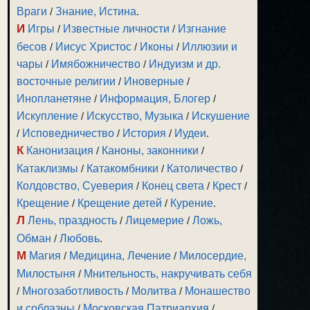
Враги
/
Знание, Истина
.
И
Игры
/
Известные личности
/
Изгнание
бесов
/
Иисус Христос
/
Иконы
/
Иллюзии и
чары
/
Имябожничество
/
Индуизм и др.
восточные религии
/
Иноверные
/
Инопланетяне
/
Информация, Блогер
/
Искупление
/
Искусство, Музыка
/
Искушение
/
Исповедничество
/
История
/
Иудеи
.
К
Канонизация
/
Каноны, законники
/
Катаклизмы
/
Катакомбники
/
Католичество
/
Колдовство, Суеверия
/
Конец света
/
Крест
/
Крещение
/
Крещение детей
/
Курение
.
Л
Лень, праздность
/
Лицемерие
/
Ложь,
Обман
/
Любовь
.
М
Магия
/
Медицина, Лечение
/
Милосердие,
Милостыня
/
Мнительность, накручивать себя
/
Многозаботливость
/
Молитва
/
Монашество
и соблазны
/
Московская Патриархия
/