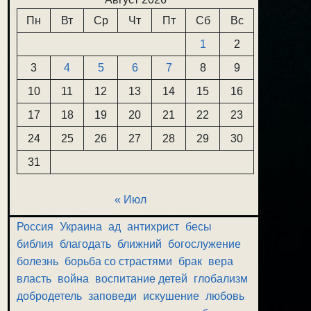
Пн
Вт
Ср
Чт
Пт
Сб
Вс
1
2
3
4
5
6
7
8
9
10
11
12
13
14
15
16
17
18
19
20
21
22
23
24
25
26
27
28
29
30
31
« Июл
Россия
Украина
ад
антихрист
бесы
библия
благодать
ближний
богослужение
болезнь
борьба со страстями
брак
вера
власть
война
воспитание детей
глобализм
добродетель
заповеди
искушение
любовь