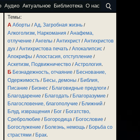
о
Аудио
Актуальное
Библиотека
О нас
Темы:
А
Аборты
/
Ад, Загробная жизнь
/
Алкоголизм, Наркомания
/
Анафема,
отлучение
/
Ангелы
/
Антихрист
/
Антихристов
дух
/
Антихристова печать
/
Апокалипсис
/
Апокрифы
/
Апостасия, отступление
/
Аскетизм, Подвижничество
/
Астрология
.
Б
Безнадежность, отчаяние
/
Беснование,
Одержимость
/
Бесы, демоны
/
Библия,
Писание
/
Бизнес
/
Благовидные предлоги
/
Благодарение
/
Благодать
/
Благоразумие
/
Благословение, благополучие
/
Ближний
/
Блуд, извращения
/
Бог
/
Богатство,
Сребролюбие
/
Богородица
/
Богословие
/
Богослужение
/
Болезнь, немощь
/
Борьба со
страстями
/
Брак
.