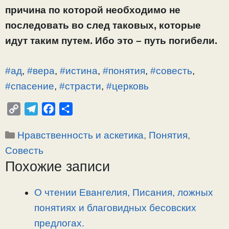
причина по которой необходимо не
последовать во след таковых, которые
идут таким путем. Ибо это – путь погибели.
#ад
,
#вера
,
#истина
,
#понятия
,
#совесть
,
#спасение
,
#страсти
,
#церковь
C
T
F
О
o
e
a
т
Рубрики
Нравственность и аскетика
,
Понятия
,
p
l
c
п
y
e
e
р
Совесть
L
g
b
а
Похожие записи
i
r
o
в
n
a
o
и
О чтении Евангелия, Писания, ложных
k
m
k
т
понятиях и благовидных бесовских
ь
предлогах.