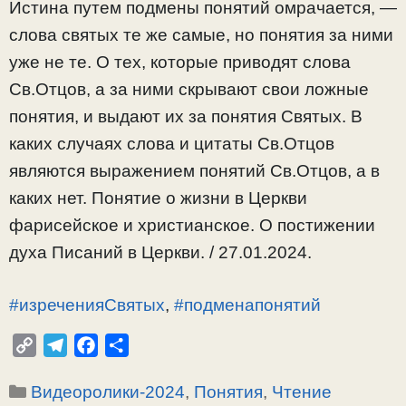
Истина путем подмены понятий омрачается, —
слова святых те же самые, но понятия за ними
уже не те. О тех, которые приводят слова
Св.Отцов, а за ними скрывают свои ложные
понятия, и выдают их за понятия Святых. В
каких случаях слова и цитаты Св.Отцов
являются выражением понятий Св.Отцов, а в
каких нет. Понятие о жизни в Церкви
фарисейское и христианское. О постижении
духа Писаний в Церкви. / 27.01.2024.
#изреченияСвятых
,
#подменапонятий
C
T
F
О
o
e
a
т
Рубрики
Видеоролики-2024
,
Понятия
,
Чтение
p
l
c
п