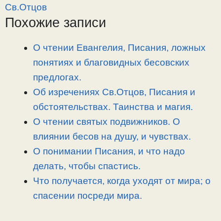
y
e
e
р
Св.Отцов
L
g
b
а
Похожие записи
i
r
o
в
n
a
o
и
О чтении Евангелия, Писания, ложных
k
m
k
т
понятиях и благовидных бесовских
ь
предлогах.
Об изречениях Св.Отцов, Писания и
обстоятельствах. Таинства и магия.
О чтении святых подвижников. О
влиянии бесов на душу, и чувствах.
О понимании Писания, и что надо
делать, чтобы спастись.
Что получается, когда уходят от мира; о
спасении посреди мира.