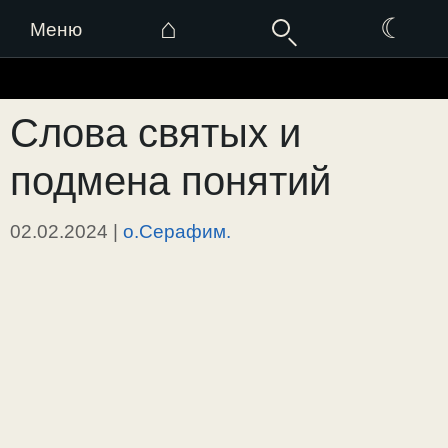
⌂
☾
Меню
Перейти
к
Слова святых и
содержимому
подмена понятий
02.02.2024
|
о.Серафим.