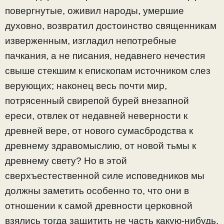
повергнутые, оживил народы, умершие
духовно, возвратил достоинство священникам
изверженным, изгладил непотребные
пачкания, а не писания, недавнего нечестия
свыше стекшим к епископам источником слез
верующих; наконец весь почти мир,
потрясенный свирепой бурей внезапной
ереси, отвлек от недавней неверности к
древней вере, от нового сумасбродства к
древнему здравомыслию, от новой тьмы к
древнему свету? Но в этой
сверхъестественной силе исповедников мы
должны заметить особенно то, что они в
отношении к самой древности церковной
взялись тогда защитить не часть какую-нибудь,