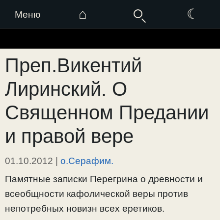
⌂
☾
Меню
Перейти
к
Преп.Викентий
содержимому
Лиринский. О
Священном Предании
и правой вере
01.10.2012
|
о.Серафим.
Памятные записки Перегрина о древности и
всеобщности кафолической веры против
непотребных новизн всех еретиков.