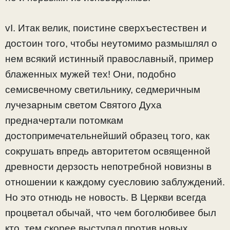
vI. Итак велик, поистине сверхъестествен и
достоин того, чтобы неутомимо размышлял о
нем всякий истинный православный, пример
блаженных мужей тех! Они, подобно
семисвечному светильнику, седмеричным
лучезарным светом Святого Духа
предначертали потомкам
достопримечательнейший образец того, как
сокрушать впредь авторитетом освященной
древности дерзость непотребной новизны в
отношении к каждому суесловию заблуждений.
Но это отнюдь не новость. В Церкви всегда
процветал обычай, что чем боголюбивее был
кто, тем скорее выступал против новых