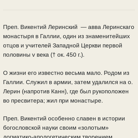
Преп. Викентий Леринский — авва Леринскаго
монастыря в Галлии, один из знаменитейших
отцов и учителей Западной Церкви первой
половины v века († ок. 450 г.).
О жизни его известно весьма мало. Родом из
Галлии. Служил в армии, затем удалился на о.
Лерин (напротив Канн), где был рукоположен
во пресвитера; жил при монастыре.
Преп. Викентий особенно славен в истории
богословской науки своим «золотым»
догматико-апологетическим творением,