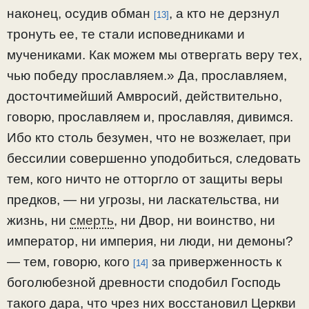
наконец, осудив обман
, а кто не дерзнул
[13]
тронуть ее, те стали исповедниками и
мучениками. Как можем мы отвергать веру тех,
чью победу прославляем.» Да, прославляем,
досточтимейший Амвросий, действительно,
говорю, прославляем и, прославляя, дивимся.
Ибо кто столь безумен, что не возжелает, при
бессилии совершенно уподобиться, следовать
тем, кого ничто не отторгло от защиты веры
предков, — ни угрозы, ни ласкательства, ни
жизнь, ни
смерть
, ни Двор, ни воинство, ни
император, ни империя, ни люди, ни демоны?
— тем, говорю, кого
за приверженность к
[14]
боголюбезной древности сподобил Господь
такого дара, что чрез них восстановил Церкви