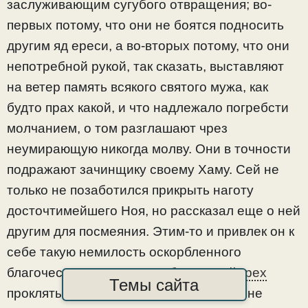
заслуживающим сугубого отвращения; во-
первых потому, что они не боятся подносить
другим яд ереси, а во-вторых потому, что они
непотребной рукой, так сказать, выставляют
на ветер память всякого святого мужа, как
будто прах какой, и что надлежало погребсти
молчанием, о том разглашают чрез
неумирающую никогда молву. Они в точности
подражают зачинщику своему Хаму. Сей не
только не позаботился прикрыть наготу
досточтимейшего Ноя, но рассказал еще о ней
другим для посмеяния. Этим-то и привлек он к
себе такую немилость оскорбленного
благочестия, что за его собственный
грех
Темы сайта
прокляты даже потомки его. Он, вовсе не