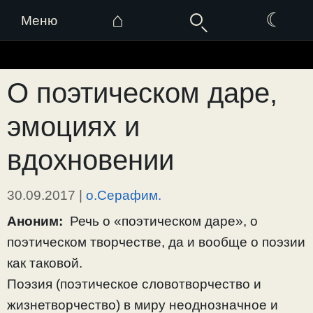
⌂
☾
Меню
Перейти
к
О поэтическом даре,
содержимому
эмоциях и
вдохновении
30.09.2017
|
о.Серафим.
Аноним:
Речь о «поэтическом даре», о
поэтическом творчестве, да и вообще о поэзии
как таковой.
Поэзия (поэтическое словотворчество и
жизнетворчество) в миру неоднозначное и