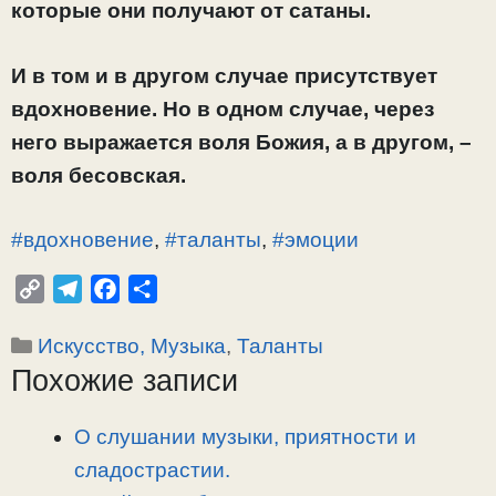
которые они получают от сатаны.
И в том и в другом случае присутствует
вдохновение. Но в одном случае, через
него выражается воля Божия, а в другом, –
воля бесовская.
#вдохновение
,
#таланты
,
#эмоции
C
T
F
О
o
e
a
т
Рубрики
Искусство, Музыка
,
Таланты
p
l
c
п
Похожие записи
y
e
e
р
L
g
b
а
i
r
o
в
О слушании музыки, приятности и
n
a
o
и
сладострастии.
k
m
k
т