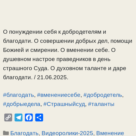
О понуждении себя к добродетелям и
благодати. О совершении добрых дел, помощи
Божией и смирении. О вменении себе. О
душевном настрое праведников в день
страшного Суда. О духовном таланте и даре
благодати. / 21.06.2025.
#благодать
,
#вменениесебе
,
#добродетель
,
#добрыедела
,
#Страшныйсуд
,
#таланты
C
T
F
О
o
e
a
т
Рубрики
Благодать
,
Видеоролики-2025
,
Вменение
p
l
c
п