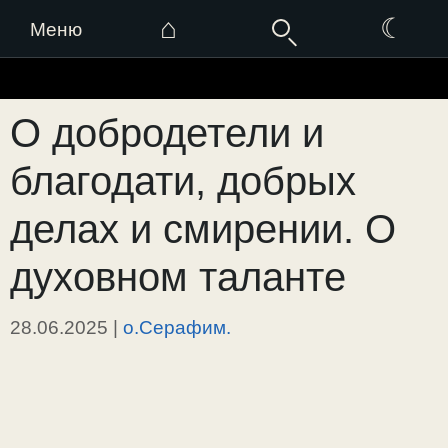
⌂
☾
Меню
Перейти
к
О добродетели и
содержимому
благодати, добрых
делах и смирении. О
духовном таланте
28.06.2025
|
о.Серафим.