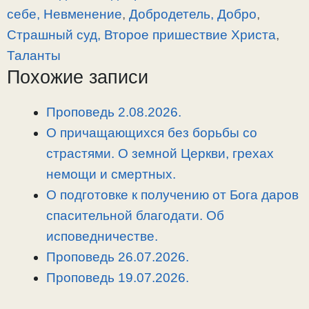
y
e
e
р
себе, Невменение
,
Добродетель, Добро
,
L
g
b
а
Страшный суд, Второе пришествие Христа
,
i
r
o
в
Таланты
n
a
o
и
Похожие записи
k
m
k
т
ь
Проповедь 2.08.2026.
О причащающихся без борьбы со
страстями. О земной Церкви, грехах
немощи и смертных.
О подготовке к получению от Бога даров
спасительной благодати. Об
исповедничестве.
Проповедь 26.07.2026.
Проповедь 19.07.2026.