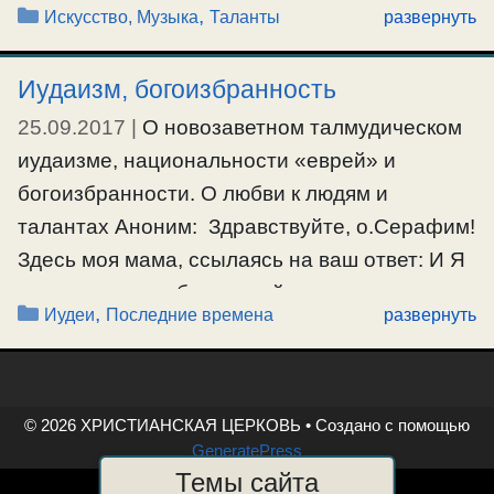
Рубрики
,
Искусство, Музыка
Таланты
развернуть
#вдохновение
,
#таланты
,
#эмоции
Иудаизм, богоизбранность
25.09.2017
|
О новозаветном талмудическом
иудаизме, национальности «еврей» и
богоизбранности. О любви к людям и
талантах Аноним: Здравствуйте, о.Серафим!
Здесь моя мама, ссылаясь на ваш ответ: И Я
произведу от тебя великий народ, и
Рубрики
,
Иудеи
Последние времена
развернуть
благословлю тебя, и возвеличу имя твое, и
будешь ты в благословение; Я благословлю
благословляющих тебя, и злословящих тебя
прокляну; и благословятся в тебе …
© 2026 ХРИСТИАНСКАЯ ЦЕРКОВЬ
• Создано с помощью
GeneratePress
Темы сайта
Ещё…