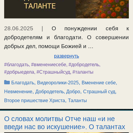
28.06.2025
|
О понуждении себя к
добродетелям и благодати. О совершении
добрых дел, помощи Божией и …
развернуть
#благодать
,
#вменениесебе
,
#добродетель
,
#добрыедела
,
#Страшныйсуд
,
#таланты
Рубрики
,
,
Благодать
Видеоролики-2025
Вменение себе,
,
,
Невменение
Добродетель, Добро
Страшный суд,
,
Второе пришествие Христа
Таланты
О словах молитвы Отче наш «и не
введи нас во искушение». О талантах