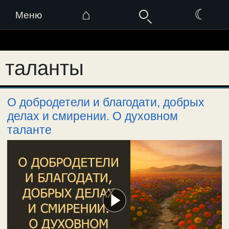
⌂
☾
Меню
Перейти
к
таланты
содержимому
О добродетели и благодати, добрых
делах и смирении. О духовном
таланте