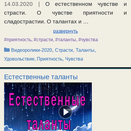
14.03.2020
|
О естественном чувстве и
страсти. О чувстве приятности и
сладострастии. О талантах и …
развернуть
#приятность
,
#страсти
,
#таланты
,
#чувства
Рубрики
,
,
,
Видеоролики-2020
Страсти
Таланты
,
Удовольствие, Приятность
Чувства
Естественные таланты