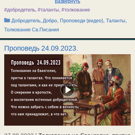
развернуть
#добродетель
,
#таланты
,
#толкование
Рубрики
,
,
,
Добродетель, Добро
Проповеди (видео)
Таланты
Толкование Св.Писания
Проповедь 24.09.2023.