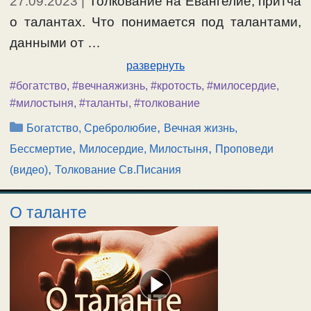
27.09.2023
|
Толкование на Евангелие, притча
о талантах. Что понимается под талантами,
данными от …
развернуть
#богатство
,
#вечнаяжизнь
,
#кротость
,
#милосердие
,
#милостыня
,
#таланты
,
#толкование
Рубрики
,
Богатство, Сребролюбие
Вечная жизнь,
,
,
Бессмертие
Милосердие, Милостыня
Проповеди
,
(видео)
Толкование Св.Писания
О таланте