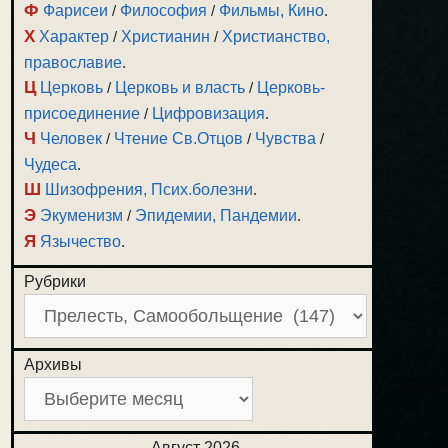
Ф
Фарисеи
/
Философия
/
Фильмы, Кино
.
Х
Характер
/
Христианин
/
Христианство,
православие
.
Ц
Церковь
/
Церковь и власть
/
Церковь-
присоединение
/
Цифровизация
.
Ч
Человек
/
Чтение Св.Отцов
/
Чувства
/
Чудеса
.
Ш
Шизофрения, Псих.болезни
.
Э
Экуменизм
/
Эпидемии, Пандемии
.
Я
Язычество
.
Рубрики
Архивы
Август 2026