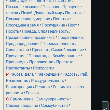
Чревоугодие
/
Подготовка к Смерти
/
Познание немощи
/
Покаяние, Прощение
грехов
/
Покой, Душевный мир
/
Политика
/
Поминовение, умершие
/
Понятия
/
Последнее время
/
Послушание
/
Пост
/
Похоть
/
Правда, Справедливость
/
Празднование праздников
/
Предведение,
Предопределение
/
Преемственность,
Священство
/
Прелесть, Самообольщение
/
Причастие
/
Пропаганда, Зомбирование
/
Проповедь
/
Пророчество
/
Простота
/
Протестанты
/
Психология
.
Р
Работа, Дела
/
Равнодушие
/
Радость
/
Рай,
Блаженство
/
Рассудительность
/
Реинкарнация
/
Религия
/
Решимость, сила
ревности
/
Россия
.
С
Самомнение, Самоуверенность
/
Самооправдание
/
Самоубийство
/
<