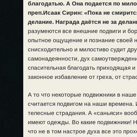
благодатью. А Она подается по мило
преп.Исаак Сирин: «Пока не смиритс
делание. Награда даётся не за делан
разумеются все внешние подвиги и бор
опытное ощущение и познание своей н
снисходительно и милостиво судит друг
самонадеянности, дух самоутверждени
спасительная благодать приходящая и 
законное избавление от греха, от стра
А то что некоторые подвижники в наше 
считается подвигом на наши времена. 
телесные страдания. А «саньяси» вооб
имеют одежды. Во какие подвижники! Но
что не в том настрое духа все это прох