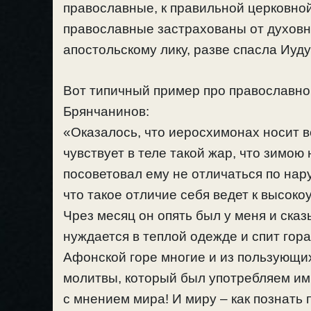
православные, к правильной церковно
православные застрахованы от духовн
апостольскому лику, разве спасла Иуд
Вот типичный пример про православно
Брянчанинов:
«Оказалось, что иеросхимонах носит ве
чувствует в теле такой жар, что зимою
посоветовал ему не отличаться по нар
что такое отличие себя ведет к высокоу
Чрез месяц он опять был у меня и сказы
нуждается в теплой одежде и спит гора
Афонской горе многие и из пользующих
молитвы, который был употребляем им,
с мнением мира! И миру – как познать