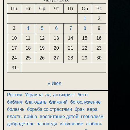
Пн
Вт
Ср
Чт
Пт
Сб
Вс
1
2
3
4
5
6
7
8
9
10
11
12
13
14
15
16
17
18
19
20
21
22
23
24
25
26
27
28
29
30
31
« Июл
Россия
Украина
ад
антихрист
бесы
библия
благодать
ближний
богослужение
болезнь
борьба со страстями
брак
вера
власть
война
воспитание детей
глобализм
добродетель
заповеди
искушение
любовь