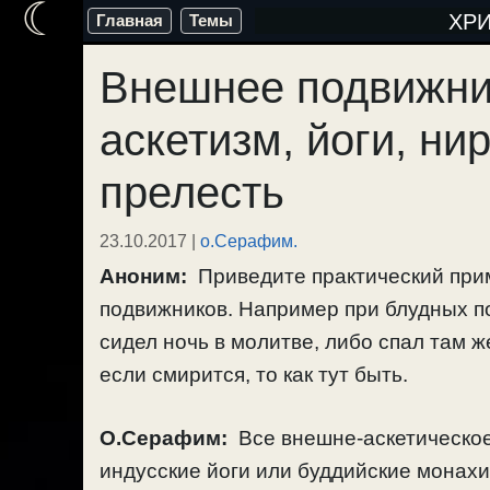
☾
Перейти
ХР
Главная
Темы
к
Внешнее подвижни
содержимому
аскетизм, йоги, ни
прелесть
23.10.2017
|
о.Серафим.
Аноним:
Приведите практический при
подвижников. Например при блудных по
сидел ночь в молитве, либо спал там ж
если смирится, то как тут быть.
О.Серафим:
Все внешне-аскетическое 
индусские йоги или буддийские монахи