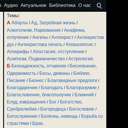
о
Аудио
Актуальное
Библиотека
О нас
Темы:
А
Аборты
/
Ад, Загробная жизнь
/
Алкоголизм, Наркомания
/
Анафема,
отлучение
/
Ангелы
/
Антихрист
/
Антихристов
дух
/
Антихристова печать
/
Апокалипсис
/
Апокрифы
/
Апостасия, отступление
/
Аскетизм, Подвижничество
/
Астрология
.
Б
Безнадежность, отчаяние
/
Беснование,
Одержимость
/
Бесы, демоны
/
Библия,
Писание
/
Бизнес
/
Благовидные предлоги
/
Благодарение
/
Благодать
/
Благоразумие
/
Благословение, благополучие
/
Ближний
/
Блуд, извращения
/
Бог
/
Богатство,
Сребролюбие
/
Богородица
/
Богословие
/
Богослужение
/
Болезнь, немощь
/
Борьба со
страстями
/
Брак
.