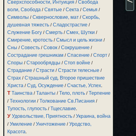
Сверхспособности, Интуиция
/
Свобода
воли, Свобода
/
Святые
/
Секта
/
Семья
/
Символы
/
Сквернословие, мат
/
Скорбь,
душевная тяжесть
/
Сладострастие
/
Служение Богу
/
Смерть
/
Смех, Шутки
/
Смирение, кротость
/
Смысл и цель жизни
/
Сны
/
Совесть
/
Совок
/
Сокрушение
/
Сострадание грешникам
/
Спасение
/
Спорт
/
Споры
/
Старообрядцы
/
Стоп войне
/
Страдание
/
Страсти
/
Страсти телесные
/
Страх
/
Страшный суд, Второе пришествие
Христа
/
Суд, Осуждение
/
Счастье, Успех
.
Т
Таинства
/
Таланты
/
Тело, плоть
/
Терпение
/
Технологии
/
Толкование Св.Писания
/
Тупость, глупость
/
Тщеславие
.
У
Удовольствие, Приятность
/
Украина, война
/
Умиление
/
Уничтожение
/
Уродство,
Красота
.