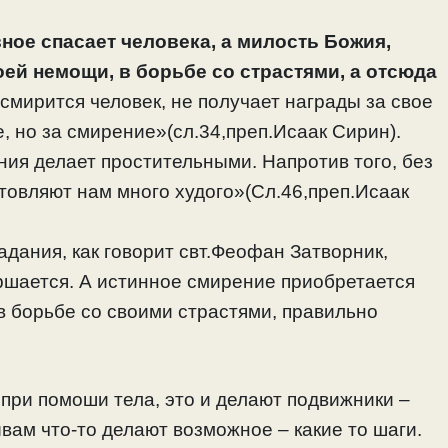
ное спасает человека, а милость Божия,
оей немощи, в борьбе со страстями, а отсюда
смирится человек, не получает награды за свое
, но за смирение»(сл.34,преп.Исаак Сирин).
ия делает простительными. Напротив того, без
товляют нам много худого»(Сл.46,преп.Исаак
радания, как говорит свт.Феофан Затворник,
вершается. А истинное смирение приобретается
в борьбе со своими страстями, правильно
при помоши тела, это и делают подвижники –
ывам что-то делают возможное – какие то шаги.