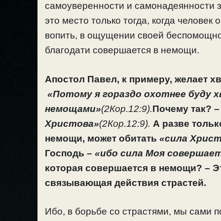
самоуверенности и самонадеянности з
это место только тогда, когда человек
вопить, в ощущении своей беспомощнос
благодати совершается в немощи.
Апостол Павел, к примеру, желает х
«Потому я гораздо охотнее буду 
немощами»
(2Кор.12:9).
Почему так? 
Христова»
(2Кор.12:9).
А разве тольк
немощи, может обитать
«сила Хрис
Господь –
«ибо сила Моя совершае
которая совершается в немощи? – Э
связывающая действия страстей.
Ибо, в борьбе со страстями, мы сами п