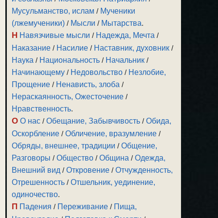
Мусульманство, ислам
/
Мученики
(лжемученики)
/
Мысли
/
Мытарства
.
Н
Навязчивые мысли
/
Надежда, Мечта
/
Наказание
/
Насилие
/
Наставник, духовник
/
Наука
/
Национальность
/
Начальник
/
Начинающему
/
Недовольство
/
Незлобие,
Прощение
/
Ненависть, злоба
/
Нераскаянность, Ожесточение
/
Нравственность
.
О
О нас
/
Обещание, Забывчивость
/
Обида,
Оскорбление
/
Обличение, вразумление
/
Обряды, внешнее, традиции
/
Общение,
Разговоры
/
Общество
/
Община
/
Одежда,
Внешний вид
/
Откровение
/
Отчужденность,
Отрешенность
/
Отшельник, уединение,
одиночество
.
П
Падения
/
Переживание
/
Пища,