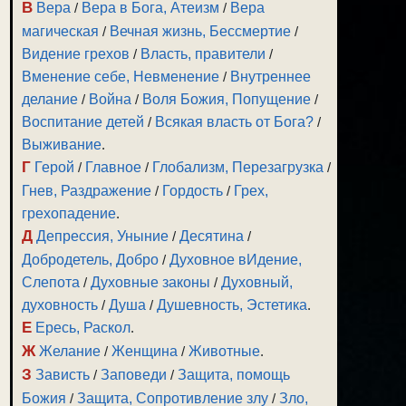
В
Вера
/
Вера в Бога, Атеизм
/
Вера
магическая
/
Вечная жизнь, Бессмертие
/
Видение грехов
/
Власть, правители
/
Вменение себе, Невменение
/
Внутреннее
делание
/
Война
/
Воля Божия, Попущение
/
Воспитание детей
/
Всякая власть от Бога?
/
Выживание
.
Г
Герой
/
Главное
/
Глобализм, Перезагрузка
/
Гнев, Раздражение
/
Гордость
/
Грех,
грехопадение
.
Д
Депрессия, Уныние
/
Десятина
/
Добродетель, Добро
/
Духовное вИдение,
Слепота
/
Духовные законы
/
Духовный,
духовность
/
Душа
/
Душевность, Эстетика
.
Е
Ересь, Раскол
.
Ж
Желание
/
Женщина
/
Животные
.
З
Зависть
/
Заповеди
/
Защита, помощь
Божия
/
Защита, Сопротивление злу
/
Зло,