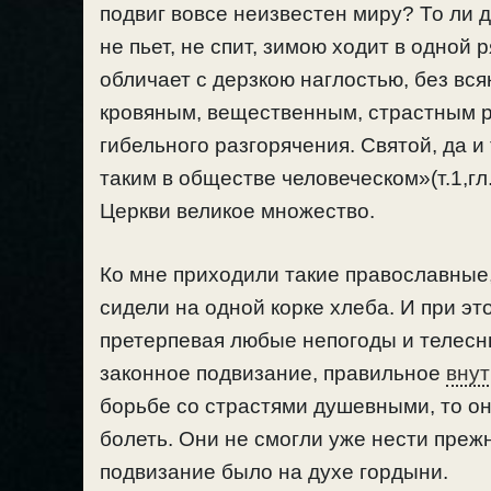
подвиг вовсе неизвестен миру? То ли 
не пьет, не спит, зимою ходит в одной р
обличает с дерзкою наглостью, без вся
кровяным, вещественным, страстным ра
гибельного разгорячения. Святой, да и
таким в обществе человеческом»(т.1,гл
Церкви великое множество.
Ко мне приходили такие православные,
сидели на одной корке хлеба. И при эт
претерпевая любые непогоды и телесн
законное подвизание, правильное
вну
борьбе со страстями душевными, то он
болеть. Они не смогли уже нести преж
подвизание было на духе гордыни.