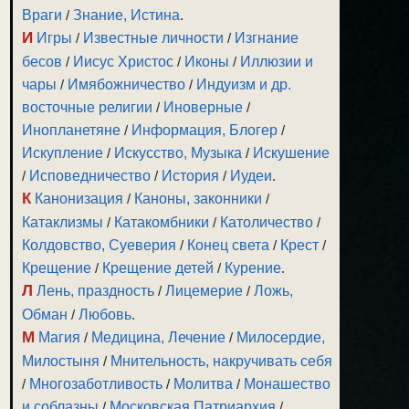
Враги
/
Знание, Истина
.
И
Игры
/
Известные личности
/
Изгнание
бесов
/
Иисус Христос
/
Иконы
/
Иллюзии и
чары
/
Имябожничество
/
Индуизм и др.
восточные религии
/
Иноверные
/
Инопланетяне
/
Информация, Блогер
/
Искупление
/
Искусство, Музыка
/
Искушение
/
Исповедничество
/
История
/
Иудеи
.
К
Канонизация
/
Каноны, законники
/
Катаклизмы
/
Катакомбники
/
Католичество
/
Колдовство, Суеверия
/
Конец света
/
Крест
/
Крещение
/
Крещение детей
/
Курение
.
Л
Лень, праздность
/
Лицемерие
/
Ложь,
Обман
/
Любовь
.
М
Магия
/
Медицина, Лечение
/
Милосердие,
Милостыня
/
Мнительность, накручивать себя
/
Многозаботливость
/
Молитва
/
Монашество
и соблазны
/
Московская Патриархия
/