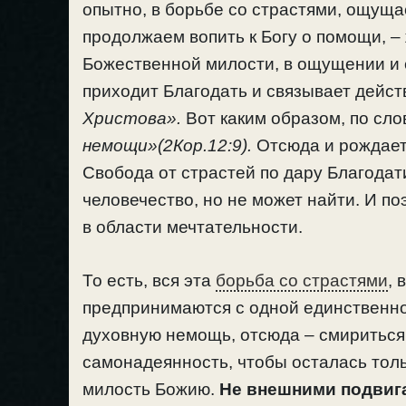
опытно, в борьбе со страстями, ощуща
продолжаем вопить к Богу о помощи, –
Божественной милости, в ощущении и с
приходит Благодать и связывает дейст
Христова».
Вот каким образом, по сло
немощи»(2Кор.12:9).
Отсюда и рождаетс
Свобода от страстей по дару Благодати
человечество, но не может найти. И п
в области мечтательности.
То есть, вся эта
борьба со страстями
, 
предпринимаются с одной единственно
духовную немощь, отсюда – смириться 
самонадеянность, чтобы осталась толь
милость Божию.
Не внешними подвига