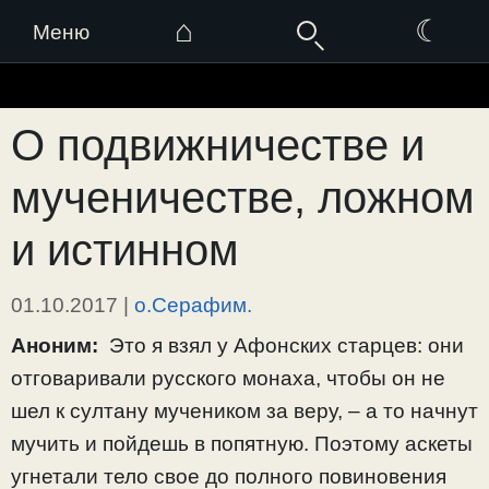
⌂
☾
Меню
Перейти
к
О подвижничестве и
содержимому
мученичестве, ложном
и истинном
01.10.2017
|
о.Серафим.
Аноним:
Это я взял у Афонских старцев: они
отговаривали русского монаха, чтобы он не
шел к султану мучеником за веру, – а то начнут
мучить и пойдешь в попятную. Поэтому аскеты
угнетали тело свое до полного повиновения