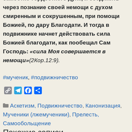
через познание своей немощи с духом
смиренным и сокрушенным, при помощи
Божией, по дару Благодати. И тогда в
подвижнике начнет действовать сила
Божией благодати, как пообещал Сам
Господь:
«сила Моя совершается в
немощи»
(2Кор.12:9).
#мученик
,
#подвижничество
C
T
F
О
o
e
a
т
Рубрики
Аскетизм, Подвижничество
,
Канонизация
,
p
l
c
п
y
e
e
р
Мученики (лжемученики)
,
Прелесть,
L
g
b
а
Самообольщение
i
r
o
в