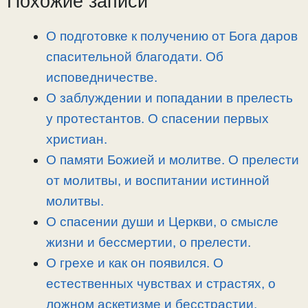
Похожие записи
n
a
o
и
k
m
k
т
О подготовке к получению от Бога даров
ь
спасительной благодати. Об
исповедничестве.
О заблуждении и попадании в прелесть
у протестантов. О спасении первых
христиан.
О памяти Божией и молитве. О прелести
от молитвы, и воспитании истинной
молитвы.
О спасении души и Церкви, о смысле
жизни и бессмертии, о прелести.
О грехе и как он появился. О
естественных чувствах и страстях, о
ложном аскетизме и бесстрастии.