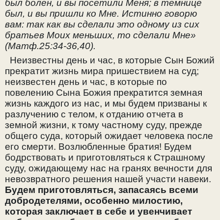
был болен, и вы посетили Меня; в темнице
был, и вы пришли ко Мне. Истинно говорю
вам: так как вы сделали это одному из сих
братьев Моих меньших, то сделали Мне»
(Матф.25:34-36,40).
Неизвестны день и час, в которые Сын Божий
прекратит жизнь мира пришествием на суд;
неизвестен день и час, в которые по
повелению Сына Божия прекратится земная
жизнь каждого из нас, и мы будем призваны к
разлучению с телом, к отданию отчета в
земной жизни, к тому частному суду, прежде
общего суда, который ожидает человека после
его смерти. Возлюбленные братия! Будем
бодрствовать и приготовляться к Страшному
суду, ожидающему нас на гранях вечности для
невозвратного решения нашей участи навеки.
Будем приготовляться, запасаясь всеми
добродетелями, особенно милостию,
которая заключает в себе и увенчивает