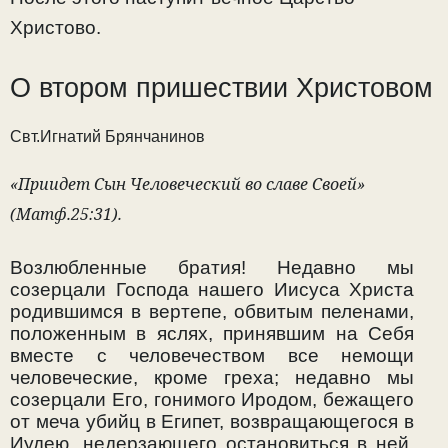
Христово.
О втором пришествии Христовом
Свт.Игнатий Брянчанинов
«Приидет Сын Человеческий во славе Своей»
(Матф.25:31).
Возлюбленные братия! Недавно мы
созерцали Господа нашего Иисуса Христа
родившимся в вертепе, обвитым пеленами,
положенным в яслях, принявшим на Себя
вместе с человечеством все немощи
человеческие, кроме греха; недавно мы
созерцали Его, гонимого Иродом, бежащего
от меча убийц в Египет, возвращающегося в
Иудею, недерзающего остановиться в ней,