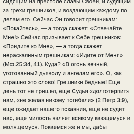
сидящим на престоле славы Своей, и судящим
за грехи грешников, и воздающим каждому по
делам его. Сейчас Он говорит грешникам:
«Покайтесь», — а тогда скажет: «Отвечайте
Мне!» Сейчас призывает к Себе грешников:
«Придите ко Мне», — а тогда скажет
нераскаянным грешникам: «Идите от Меня»
(Мф.25:34, 41). Куда? «В огонь вечный,
уготованный дьяволу и ангелам его». О, как
страшно это слово! Грешники бедные! Еще
день тот не пришел, еще Судья «долготерпит»
нам, «не желая никому погибели» (2 Петр 3:9),
еще ожидает нашего покаяния, еще не судит
нас, еще милость являет всякому кающемуся и
молящемуся. Покаемся же и мы, дабы