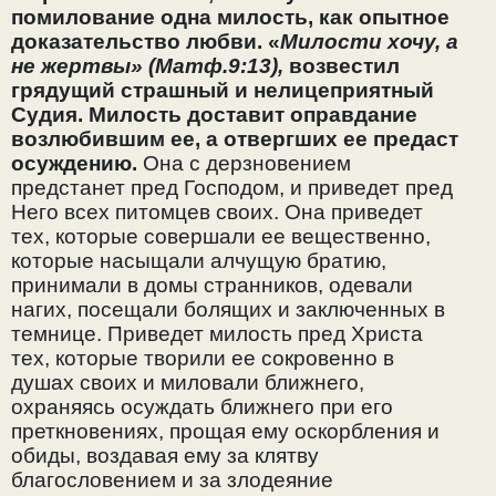
помилование одна милость, как опытное
доказательство любви.
«
Милости хочу, а
не жертвы» (Матф.9:13),
возвестил
грядущий страшный и нелицеприятный
Судия. Милость доставит оправдание
возлюбившим ее, а отвергших ее предаст
осуждению.
Она с дерзновением
предстанет пред Господом, и приведет пред
Него всех питомцев своих. Она приведет
тех, которые совершали ее вещественно,
которые насыщали алчущую братию,
принимали в домы странников, одевали
нагих, посещали болящих и заключенных в
темнице. Приведет милость пред Христа
тех, которые творили ее сокровенно в
душах своих и миловали ближнего,
охраняясь осуждать ближнего при его
преткновениях, прощая ему оскорбления и
обиды, воздавая ему за клятву
благословением и за злодеяние