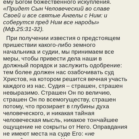
ему Богом божественного искупления.
«Придет Сын Человеческий во славе
Своей и все святые Ангелы с Ним: и
соберутся пред Ним все народы»
(Мф.25:31-32).
При получении известия о предстоящем
пришествии какого-либо земного
начальника и судии, мы принимаем все
меры, чтобы привести дела наши в
должный порядок и заслужить одобрение:
тем более должен нас озабочивать суд
Христов, на котором решится вечная участь
каждого из нас. Судия – страшен, страшен
невыразимо. Страшен Он по величию,
страшен Он по всемогуществу, страшен
потому, что прозирает в глубины духа
человеческого, и никакая тайная
человеческая мысль, никакое тончайшее
ощущение не сокрыты от Него. Оправдания
не имеют места на суде Его: «
не