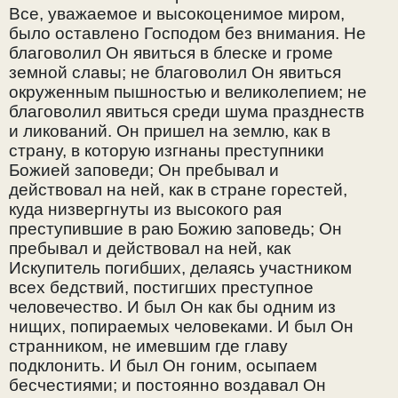
Все, уважаемое и высокоценимое миром,
было оставлено Господом без внимания. Не
благоволил Он явиться в блеске и громе
земной славы; не благоволил Он явиться
окруженным пышностью и великолепием; не
благоволил явиться среди шума празднеств
и ликований. Он пришел на землю, как в
страну, в которую изгнаны преступники
Божией заповеди; Он пребывал и
действовал на ней, как в стране горестей,
куда низвергнуты из высокого рая
преступившие в раю Божию заповедь; Он
пребывал и действовал на ней, как
Искупитель погибших, делаясь участником
всех бедствий, постигших преступное
человечество. И был Он как бы одним из
нищих, попираемых человеками. И был Он
странником, не имевшим где главу
подклонить. И был Он гоним, осыпаем
бесчестиями; и постоянно воздавал Он