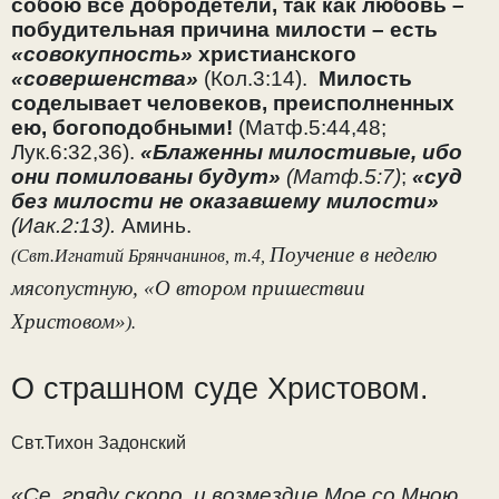
собою все добродетели, так как любовь –
побудительная причина милости – есть
«совокупность»
христианского
«совершенства»
(Кол.3:14).
Милость
соделывает человеков, преисполненных
ею, богоподобными!
(Матф.5:44,48;
Лук.6:32,36).
«Блаженны милостивые, ибо
они помилованы будут»
(Матф.5:7)
;
«
суд
без милости не оказавшему милости»
(Иак.2:13).
Аминь.
Поучение в неделю
(Свт.Игнатий Брянчанинов, т.4,
мясопустную, «О втором пришествии
Христовом»
).
О страшном суде Христовом.
Свт.Тихон Задонский
«Се, гряду скоро, и возмездие Мое со Мною,