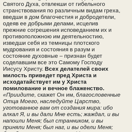
Святого Духа, отвлекши от гибельного
странствования по различным видам греха,
введши в дом благочестия и добродетели,
одеяв ее добрыми делами, исцелив
прежние согрешения исповеданием их и
противоположною им деятельностию,
изведши себя из темницы плотского
мудрования и состояния в разум и
состояние духовные – признан будет
соделавшим все это Самому Господу
Иисусу Христу.
Всех делателей своих
милость приведет пред Христа и
исходатайствует им у Христа
помилование и вечное блаженство.
«Приидите,
скажет Он им,
благословенные
Отца Моего, наследуйте Царство,
уготованное вам от создания мира: ибо
алкал Я, и вы дали Мне есть; жаждал, и вы
напоили Меня; был странником, и вы
приняли Меня; был наг, и вы одели Меня;