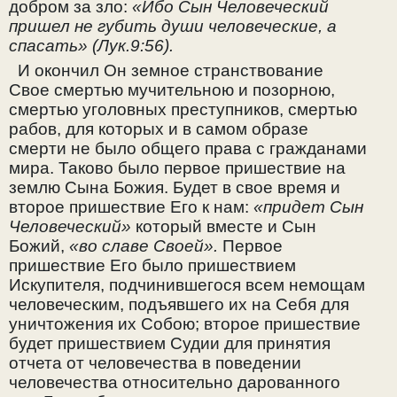
добром за зло:
«Ибо Сын Человеческий
пришел не губить души человеческие, а
спасать» (Лук.9:56).
И окончил Он земное странствование
Свое смертью мучительною и позорною,
смертью уголовных преступников, смертью
рабов, для которых и в самом образе
смерти не было общего права с гражданами
мира. Таково было первое пришествие на
землю Сына Божия. Будет в свое время и
второе пришествие Его к нам:
«придет Сын
Человеческий»
который вместе и Сын
Божий,
«во славе Своей».
Первое
пришествие Его было пришествием
Искупителя, подчинившегося всем немощам
человеческим, подъявшего их на Себя для
уничтожения их Собою; второе пришествие
будет пришествием Судии для принятия
отчета от человечества в поведении
человечества относительно дарованного