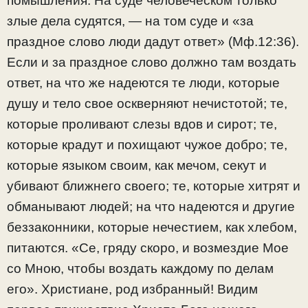
помышления. На суде человеческом только
злые дела судятся, — на том суде и «за
праздное слово люди дадут ответ» (Мф.12:36).
Если и за праздное слово должно там воздать
ответ, на что же надеются те люди, которые
душу и тело свое оскверняют нечистотой; те,
которые проливают слезы вдов и сирот; те,
которые крадут и похищают чужое добро; те,
которые языком своим, как мечом, секут и
убивают ближнего своего; те, которые хитрят и
обманывают людей; на что надеются и другие
беззаконники, которые нечестием, как хлебом,
питаются. «Се, гряду скоро, и возмездие Мое
со Мною, чтобы воздать каждому по делам
его». Христиане, род избранный! Видим