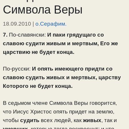
Символа Веры
18.09.2010
|
о.Серафим.
7.
По-славянски:
И паки грядущаго со
славою судити живым и мертвым, Его же
царствию не будет конца.
По-русски:
И опять имеющего придти со
славою судить живых и мертвых, царству
Которого не будет конца.
В седьмом члене Символа Веры говорится,
что Иисус Христос опять придет на землю,
чтобы
судить
всех людей, как
живых
, так и
умерших
, которые тогда воскреснут; и что