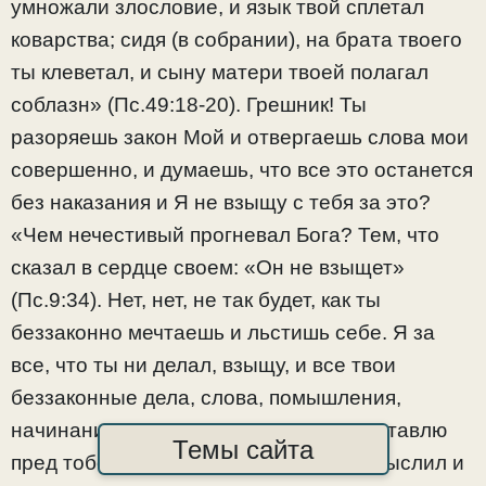
умножали злословие, и язык твой сплетал
коварства; сидя (в собрании), на брата твоего
ты клеветал, и сыну матери твоей полагал
соблазн» (Пс.49:18-20). Грешник! Ты
разоряешь закон Мой и отвергаешь слова мои
совершенно, и думаешь, что все это останется
без наказания и Я не взыщу с тебя за это?
«Чем нечестивый прогневал Бога? Тем, что
сказал в сердце своем: «Он не взыщет»
(Пс.9:34). Нет, нет, не так будет, как ты
беззаконно мечтаешь и льстишь себе. Я за
все, что ты ни делал, взыщу, и все твои
беззаконные дела, слова, помышления,
начинания, замыслы и поступки представлю
Темы сайта
пред тобой. Вот ты, грешник, то и то мыслил и