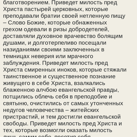
благотворением. Приведет милость пред
Христа пастырей церковных, которые
преподавали братии своей нетленную пищу
– Слово Божие, которые обнаженных
грехом одевали в ризы добродетелей,
доставляли духовное врачевство болящим
душами, и долготерпеливо посещали
назиданиями своими заключенных в
темницах неверия или мрачного
заблуждения. Приведет милость пред
Христа смиренных иноков, которые стяжали
таинственное и существенное познание
живущего в себе Христа, взалкались
блаженною алчбою евангельской правды,
потщились облечь себя в преподобие и
святыню, очистились от самых утонченных
недугов человечества – житейских
пристрастий, и тем достигли евангельской
свободы. Приведет милость пред Христа и
тех, которые возмогли оказать милость
лишь самим себе, посетив себя