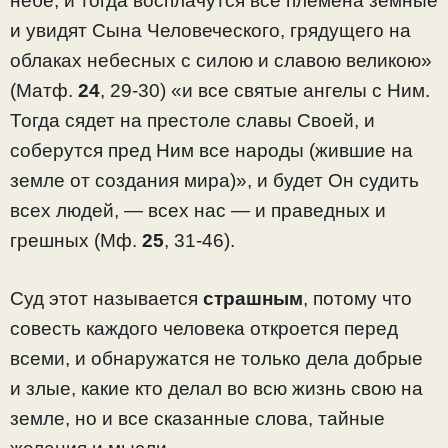
небе; и тогда восплачутся все племена земные
и увидят Сына Человеческого, грядущего на
облаках небесных с силою и славою великою»
(Матф.
24
, 29-30) «и все святые ангелы с Ним.
Тогда сядет на престоле славы Своей, и
соберутся пред Ним все народы (жившие на
земле от создания мира)», и будет Он судить
всех людей, — всех нас — и праведных и
грешных (Мф.
25
, 31-46).
Суд этот называется
страшным
, потому что
совесть каждого человека откроется перед
всеми, и обнаружатся не только дела добрые
и злые, какие кто делал во всю жизнь свою на
земле, но и все сказанные слова, тайные