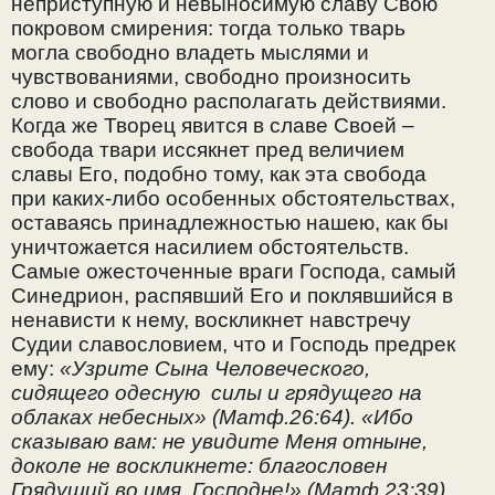
неприступную и невыносимую славу Свою
покровом смирения: тогда только тварь
могла свободно владеть мыслями и
чувствованиями, свободно произносить
слово и свободно располагать действиями.
Когда же Творец явится в славе Своей –
свобода твари иссякнет пред величием
славы Его, подобно тому, как эта свобода
при каких-либо особенных обстоятельствах,
оставаясь принадлежностью нашею, как бы
уничтожается насилием обстоятельств.
Самые ожесточенные враги Господа, самый
Синедрион, распявший Его и поклявшийся в
ненависти к нему, воскликнет навстречу
Судии славословием, что и Господь предрек
ему:
«Узрите Сына Человеческого,
сидящего одесную силы и грядущего на
облаках небесных» (Матф.26:64). «Ибо
сказываю вам: не увидите Меня отныне,
доколе не воскликнете: благословен
Грядущий во имя Господне!» (Матф.23:39).