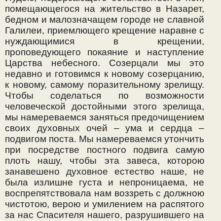
помещающегося на жительство в Назарет,
бедном и малозначащем городе не славной
Галилеи, приемлющего крещение наравне с
нуждающимися в крещении,
проповедующего покаяние и наступление
Царства небесного. Созерцали мы это
недавно и готовимся к новому созерцанию,
к новому, самому поразительному зрелищу.
Чтобы соделаться по возможности
человеческой достойными этого зрелища,
мы намереваемся заняться предочищением
своих духовных очей – ума и сердца –
подвигом поста. Мы намереваемся утончить
при посредстве постного подвига самую
плоть нашу, чтобы эта завеса, которою
занавешено духовное естество наше, не
была излишне густа и непроницаема, не
воспрепятствовала нам воззреть с должною
чистотою, верою и умилением на распятого
за нас Спасителя нашего, разрушившего на