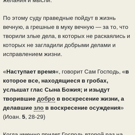
желания и мысли.
По этому суду праведные пойдут в жизнь
вечную, а грешные в муку вечную — за то, что
творили злые дела, в которых не раскаялись и
которых не загладили добрыми делами и
исправлением жизни.
«
Наступает время
«, говорит Сам Господь, «
в
которое все, находящиеся в гробах,
услышат глас Сына Божия; и изыдут
творившие
добро
в воскресение жизни, а
делавшие
зло
в воскресение осуждения
»
(Иоан.
5
, 28-29)
Когда именно придет Господь второй раз на