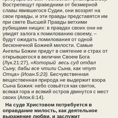
Вострепещут праведники от безмерной
славы явившегося Судии, они воззрят на
свои правды, и эти правды представятся им
при свете Высшей Правды ветхими
рубищами нищих: в правдах своих они не
увидят залога к помилованию своему, –
будут ожидать помилования от одной
бесконечной Божией милости. Самые
Ангелы Божии придут в смятение и страх от
открывшегося в величии Своем Бога
(Лук.21:27),
«Который весь суд отдал
Сыну, дабы все чтили Сына, как чтут
Отца» (Иоан.5:23).
Бесчувственная
вещественная природа не выдержит взора
Сына Божия: небо совьётся как свиток,
всякая гора и всякий остров двинутся с мест
своих (Апок.6:14).
На суде Христовом потребуется в
оправдание милость, как деятельное
выражение любви, и заслужит