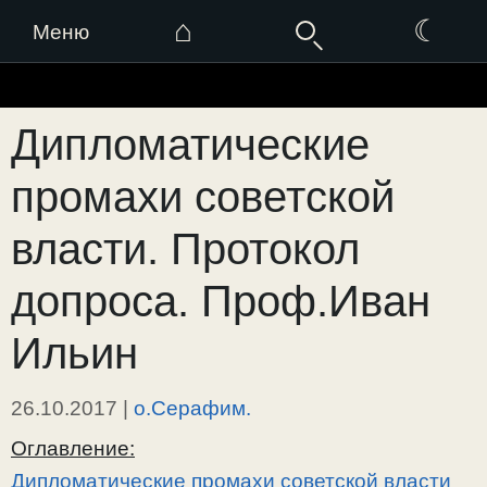
⌂
☾
Меню
Перейти
к
Дипломатические
содержимому
промахи советской
власти. Протокол
допроса. Проф.Иван
Ильин
26.10.2017
|
о.Серафим.
Оглавление:
Дипломатические промахи советской власти