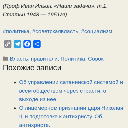
(Проф.Иван Ильин, «Наши задачи», т.1,
Статьи 1948 — 1951гг).
#политика
,
#советскаявласть
,
#социализм
C
T
F
О
o
e
a
т
Рубрики
Власть, правители
,
Политика
,
Совок
p
l
c
п
Похожие записи
y
e
e
р
L
g
b
а
i
r
o
в
Об управлении сатанинской системой и
n
a
o
и
всем обществом через страсти; о
k
m
k
т
выходе из нее.
ь
О лицемерном признании царя Николая
II, и подготовке к антихристу. Об
антихристе.