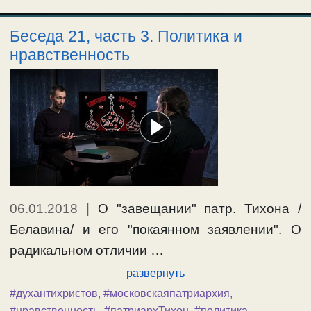
время. Слова свт.Игнатия Брянчанинова о
Беседа 21, часть 3. Политика и
России. Исчезновение истины.
нравственность
#власть
,
#политика
,
#советскаявласть
06.01.2018
|
О "завещании" патр. Тихона /
Белавина/ и его "покаянном заявлении". О
радикальном отличии …
развернуть
#духантихристов
,
#московскаяпатриархия
,
#нравственность
,
#патриархТихон
,
#политика
,