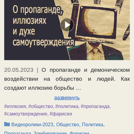
20.05.2023
|
О пропаганде и демоническом
воздействии на общество и людей. Как
создают иллюзию борьбы …
развернуть
#иллюзия
,
#общество
,
#политика
,
#пропаганда
,
#самоутверждение
,
#фарисеи
Рубрики
,
,
,
Видеоролики-2023
Общество
Политика
,
Пропаганда, Зомбирование
Фарисеи