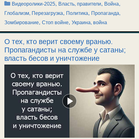
Рубрики
,
,
,
Видеоролики-2025
Власть, правители
Война
,
,
Глобализм, Перезагрузка
Политика
Пропаганда,
,
,
Зомбирование
Стоп войне
Украина, война
О тех, кто верит своему вранью.
Пропагандисты на службе у сатаны;
власть бесов и уничтожение