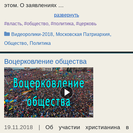
этом. О заявлениях …
развернуть
#власть
,
#общество
,
#политика
,
#церковь
Рубрики
,
,
Видеоролики-2018
Московская Патриархия
,
Общество
Политика
Воцерковление общества
19.11.2018
|
Об участии христианина в