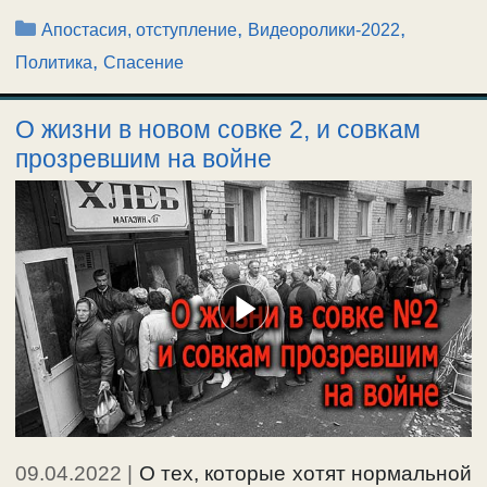
Рубрики
,
,
Апостасия, отступление
Видеоролики-2022
,
Политика
Спасение
О жизни в новом совке 2, и совкам
прозревшим на войне
09.04.2022
|
О тех, которые хотят нормальной