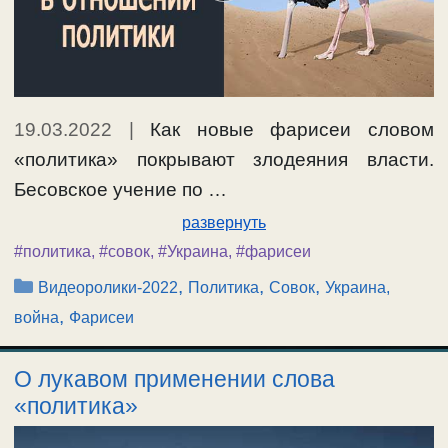
19.03.2022
|
Как новые фарисеи словом
«политика» покрывают злодеяния власти.
Бесовское учение по …
развернуть
#политика
,
#совок
,
#Украина
,
#фарисеи
Рубрики
,
,
,
Видеоролики-2022
Политика
Совок
Украина,
,
война
Фарисеи
О лукавом применении слова
«политика»