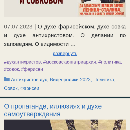
07.07.2023
|
О духе фарисейском, духе совка
и духе антихристовом. О делании по
заповедям. О видимости …
развернуть
#духантихристов
,
#московскаяпатриархия
,
#политика
,
#совок
,
#фарисеи
Рубрики
,
,
,
Антихристов дух
Видеоролики-2023
Политика
,
Совок
Фарисеи
О пропаганде, иллюзиях и духе
самоутверждения