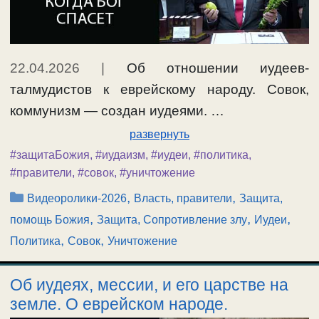
22.04.2026
|
Об отношении иудеев-
талмудистов к еврейскому народу. Совок,
коммунизм — создан иудеями. …
развернуть
#защитаБожия
,
#иудаизм
,
#иудеи
,
#политика
,
#правители
,
#совок
,
#уничтожение
Рубрики
,
,
Видеоролики-2026
Власть, правители
Защита,
,
,
,
помощь Божия
Защита, Сопротивление злу
Иудеи
,
,
Политика
Совок
Уничтожение
Об иудеях, мессии, и его царстве на
земле. О еврейском народе.