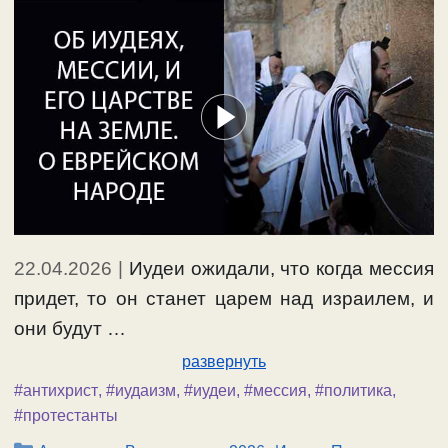
22.04.2026
|
Иудеи ожидали, что когда мессия
придет, то он станет царем над израилем, и
они будут …
развернуть
#антихрист
,
#иудаизм
,
#иудеи
,
#мессия
,
#политика
,
#протестанты