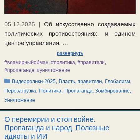
05.12.2025
|
Об искусственно создаваемых
политических противостояниях, и едином
центре управления. …
развернуть
#всемирныйобман
,
#политика
,
#правители
,
#пропаганда
,
#уничтожение
Рубрики
,
,
Видеоролики-2025
Власть, правители
Глобализм,
,
,
,
Перезагрузка
Политика
Пропаганда, Зомбирование
Уничтожение
О перемирии и стоп войне.
Пропаганда и народ. Полезные
идиоты и ИИ