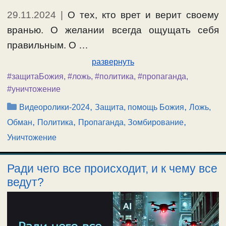
29.11.2024
|
О тех, кто врет и верит своему
вранью. О желании всегда ощущать себя
правильным. О …
развернуть
#защитаБожия
,
#ложь
,
#политика
,
#пропаганда
,
#уничтожение
Рубрики
,
,
Видеоролики-2024
Защита, помощь Божия
Ложь,
,
,
,
Обман
Политика
Пропаганда, Зомбирование
Уничтожение
Ради чего все происходит, и к чему все
ведут?