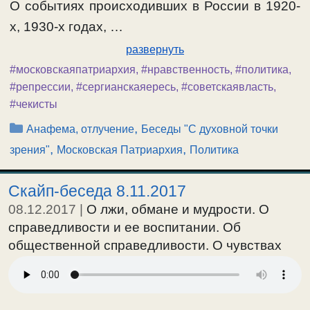
О событиях происходивших в России в 1920-
х, 1930-х годах, …
развернуть
#московскаяпатриархия
,
#нравственность
,
#политика
,
#репрессии
,
#сергианскаяересь
,
#советскаявласть
,
#чекисты
Рубрики
,
Анафема, отлучение
Беседы "С духовной точки
,
,
зрения"
Московская Патриархия
Политика
Скайп-беседа 8.11.2017
08.12.2017
|
О лжи, обмане и мудрости. О
справедливости и ее воспитании. Об
общественной справедливости. О чувствах
смирения, любви и справедливости. О
воспитании ложного смирения тоталитарной
властью. Об исполнении заповеди о любви к