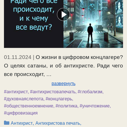
01.11.2024
|
О жизни в цифровом концлагере?
О целях сатаны, и об антихристе. Ради чего
все происходит, …
развернуть
#антихрист
,
#антихристовапечать
,
#глобализм
,
#духовнаяслепота
,
#концлагерь
,
#общественноемнение
,
#политика
,
#уничтожение
,
#цифровизация
Рубрики
,
,
Антихрист
Антихристова печать