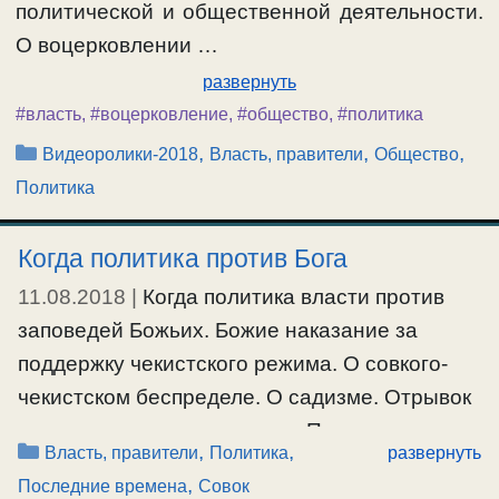
политической и общественной деятельности.
О воцерковлении …
развернуть
#власть
,
#воцерковление
,
#общество
,
#политика
Рубрики
,
,
,
Видеоролики-2018
Власть, правители
Общество
Политика
Когда политика против Бога
11.08.2018
|
Когда политика власти против
заповедей Божьих. Божие наказание за
поддержку чекистского режима. О совкого-
чекистском беспределе. О садизме. Отрывок
из исповеди сверхчеловека. Политика
Рубрики
,
,
Власть, правители
Политика
развернуть
лицемерия и пропаганда. О православии,
,
Последние времена
Совок
самодержавии и народности в наше