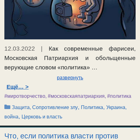
12.03.2022
|
Как современные фарисеи,
Московская Патриархия и обольщенные
верующие словом «политика» …
развернуть
Ещё…
#миротворчество
,
#московскаяпатриархия
,
#политика
Рубрики
,
,
Защита, Сопротивление злу
Политика
Украина,
,
война
Церковь и власть
Что, если политика власти против