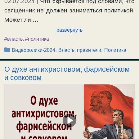
02.07.2024
|
Что скрывается под словами, что
священник не должен заниматься политикой.
Может ли …
развернуть
#власть
,
#политика
Рубрики
,
,
Видеоролики-2024
Власть, правители
Политика
О духе антихристовом, фарисейском
и совковом