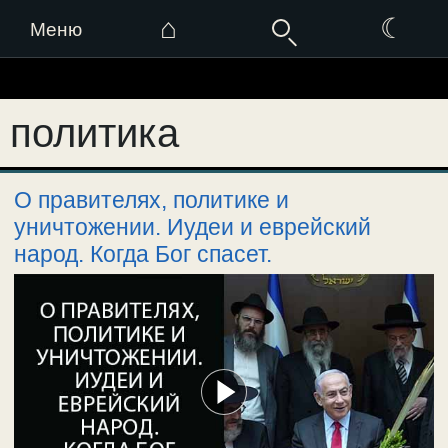
⌂
☾
Меню
Перейти
к
политика
содержимому
О правителях, политике и
уничтожении. Иудеи и еврейский
народ. Когда Бог спасет.