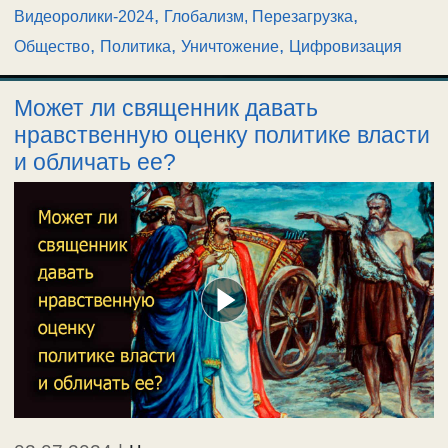
,
,
Видеоролики-2024
Глобализм, Перезагрузка
,
,
,
Общество
Политика
Уничтожение
Цифровизация
Может ли священник давать
нравственную оценку политике власти
и обличать ее?