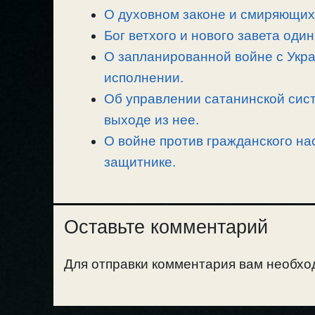
О духовном законе и смиряющих 
i
r
o
в
n
Бог ветхого и нового завета один
a
o
и
k
m
k
т
О запланированной войне с Укра
ь
исполнении.
Об управлении сатанинской сист
выходе из нее.
О войне против гражданского на
защитнике.
Оставьте комментарий
Для отправки комментария вам необх