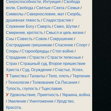
Сверхспособности, Интуиция
/
Свобода
воли, Свобода
/
Святые
/
Секта
/
Семья
/
Символы
/
Сквернословие, мат
/
Скорбь,
душевная тяжесть
/
Сладострастие
/
Служение Богу
/
Смерть
/
Смех, Шутки
/
Смирение, кротость
/
Смысл и цель жизни
/
Сны
/
Совесть
/
Совок
/
Сокрушение
/
Сострадание грешникам
/
Спасение
/
Спорт
/
Споры
/
Старообрядцы
/
Стоп войне
/
Страдание
/
Страсти
/
Страсти телесные
/
Страх
/
Страшный суд, Второе пришествие
Христа
/
Суд, Осуждение
/
Счастье, Успех
.
Т
Таинства
/
Таланты
/
Тело, плоть
/
Терпение
/
Технологии
/
Толкование Св.Писания
/
Тупость, глупость
/
Тщеславие
.
У
Удовольствие, Приятность
/
Украина, война
/
Умиление
/
Уничтожение
/
Уродство,
Красота
.