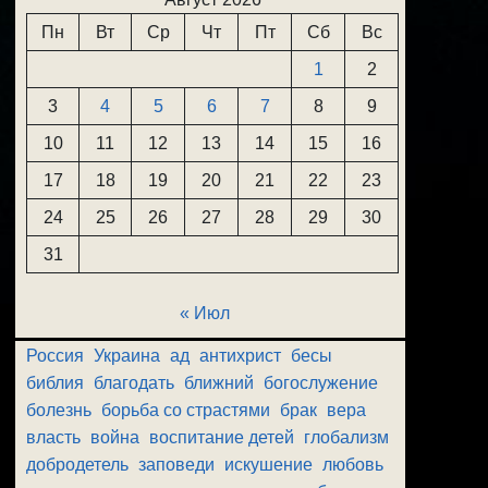
Пн
Вт
Ср
Чт
Пт
Сб
Вс
1
2
3
4
5
6
7
8
9
10
11
12
13
14
15
16
17
18
19
20
21
22
23
24
25
26
27
28
29
30
31
« Июл
Россия
Украина
ад
антихрист
бесы
библия
благодать
ближний
богослужение
болезнь
борьба со страстями
брак
вера
власть
война
воспитание детей
глобализм
добродетель
заповеди
искушение
любовь