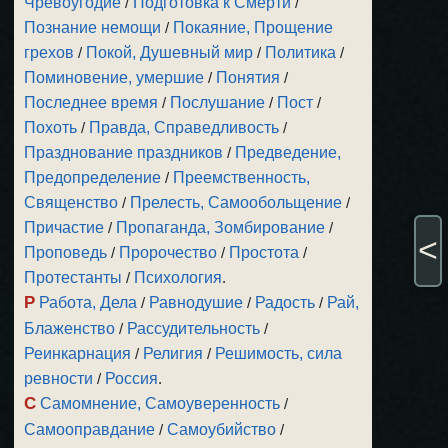
Чревоугодие
/
Подготовка к Смерти
/
Познание немощи
/
Покаяние, Прощение
грехов
/
Покой, Душевный мир
/
Политика
/
Поминовение, умершие
/
Понятия
/
Последнее время
/
Послушание
/
Пост
/
Похоть
/
Правда, Справедливость
/
Празднование праздников
/
Предведение,
Предопределение
/
Преемственность,
Священство
/
Прелесть, Самообольщение
/
Причастие
/
Пропаганда, Зомбирование
/
<
Проповедь
/
Пророчество
/
Простота
/
Протестанты
/
Психология
.
Р
Работа, Дела
/
Равнодушие
/
Радость
/
Рай,
Блаженство
/
Рассудительность
/
Реинкарнация
/
Религия
/
Решимость, сила
ревности
/
Россия
.
С
Самомнение, Самоуверенность
/
Самооправдание
/
Самоубийство
/