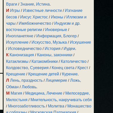
Враги
/
Знание, Истина
.
И
Игры
/
Известные личности
/
Изгнание
бесов
/
Иисус Христос
/
Иконы
/
Иллюзии и
чары
/
Имябожничество
/
Индуизм и др.
восточные религии
/
Иноверные
/
Инопланетяне
/
Информация, Блогер
/
Искупление
/
Искусство, Музыка
/
Искушение
/
Исповедничество
/
История
/
Иудеи
.
К
Канонизация
/
Каноны, законники
/
Катаклизмы
/
Катакомбники
/
Католичество
/
Колдовство, Суеверия
/
Конец света
/
Крест
/
Крещение
/
Крещение детей
/
Курение
.
Л
Лень, праздность
/
Лицемерие
/
Ложь,
Обман
/
Любовь
.
М
Магия
/
Медицина, Лечение
/
Милосердие,
Милостыня
/
Мнительность, накручивать себя
/
Многозаботливость
/
Молитва
/
Монашество
и соблазны
/
Московская Патриархия
/