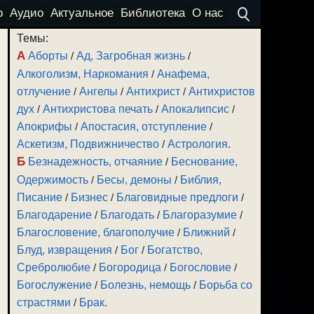
о
Аудио
Актуальное
Библиотека
О нас
Темы:
А
Аборты
/
Ад, Загробная жизнь
/
Алкоголизм, Наркомания
/
Анафема,
отлучение
/
Ангелы
/
Антихрист
/
Антихристов
дух
/
Антихристова печать
/
Апокалипсис
/
Апокрифы
/
Апостасия, отступление
/
Аскетизм, Подвижничество
/
Астрология
.
Б
Безнадежность, отчаяние
/
Беснование,
Одержимость
/
Бесы, демоны
/
Библия,
Писание
/
Бизнес
/
Благовидные предлоги
/
Благодарение
/
Благодать
/
Благоразумие
/
Благословение, благополучие
/
Ближний
/
Блуд, извращения
/
Бог
/
Богатство,
Сребролюбие
/
Богородица
/
Богословие
/
Богослужение
/
Болезнь, немощь
/
Борьба со
страстями
/
Брак
.