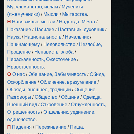
Мусульманство, ислам
/
Мученики
(лжемученики)
/
Мысли
/
Мытарства
.
Н
Навязчивые мысли
/
Надежда, Мечта
/
Наказание
/
Насилие
/
Наставник, духовник
/
Наука
/
Национальность
/
Начальник
/
Начинающему
/
Недовольство
/
Незлобие,
Прощение
/
Ненависть, злоба
/
Нераскаянность, Ожесточение
/
Нравственность
.
О
О нас
/
Обещание, Забывчивость
/
Обида,
Оскорбление
/
Обличение, вразумление
/
Обряды, внешнее, традиции
/
Общение,
Разговоры
/
Общество
/
Община
/
Одежда,
Внешний вид
/
Откровение
/
Отчужденность,
Отрешенность
/
Отшельник, уединение,
одиночество
.
П
Падения
/
Переживание
/
Пища,