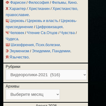
Ф
Фарисеи
/
Философия
/
Фильмы, Кино
.
Х
Характер
/
Христианин
/
Христианство,
православие
.
Ц
Церковь
/
Церковь и власть
/
Церковь-
присоединение
/
Цифровизация
.
Ч
Человек
/
Чтение Св.Отцов
/
Чувства
/
Чудеса
.
Ш
Шизофрения, Псих.болезни
.
Э
Экуменизм
/
Эпидемии, Пандемии
.
Я
Язычество
.
Рубрики
Архивы
Август 2026