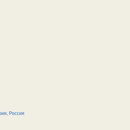
рия
,
Россия