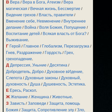
В
Вера
/
Вера в Бога, Атеизм
/
Вера
магическая
/
Вечная жизнь, Бессмертие
/
Видение грехов
/
Власть, правители
/
Вменение себе, Невменение
/
Внутреннее
делание
/
Война
/
Воля Божия, Попущение
/
Воспитание детей
/
Всякая власть от Бога?
/
Выживание
.
Г
Герой
/
Главное
/
Глобализм, Перезагрузка
/
Гнев, Раздражение
/
Гордость
/
Грех,
грехопадение
.
Д
Депрессия, Уныние
/
Десятина
/
Добродетель, Добро
/
Духовное вИдение,
Слепота
/
Духовные законы
/
Духовный,
духовность
/
Душа
/
Душевность, Эстетика
.
Е
Ересь, Раскол
.
Ж
Желание
/
Женщина
/
Животные
.
З
Зависть
/
Заповеди
/
Защита, помощь
Божия
/
Защита, Сопротивление злу
/
Зло,