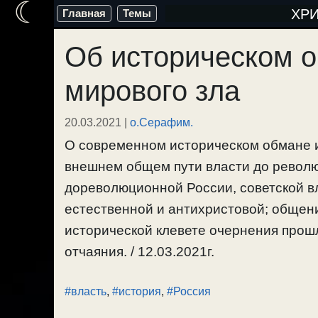
☾
Перейти
ХР
Главная
Темы
к
Об историческом о
содержимому
мирового зла
20.03.2021
|
о.Серафим.
О современном историческом обмане 
внешнем общем пути власти до револю
дореволюционной России, советской вл
естественной и антихристовой; общени
исторической клевете очернения прошл
отчаяния. / 12.03.2021г.
#власть
,
#история
,
#Россия