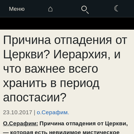
⌂
☾
Меню
Перейти
к
Причина отпадения от
содержимому
Церкви? Иерархия, и
что важнее всего
хранить в период
апостасии?
23.10.2017
|
о.Серафим.
О.Серафим:
Причина отпадения от Церкви,
— которая есть невидимое мистическое