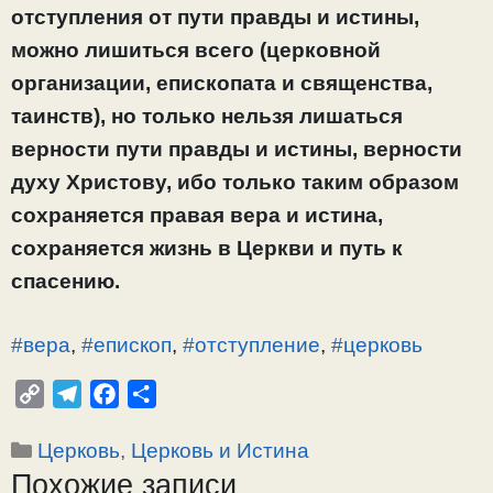
отступления от пути правды и истины,
можно лишиться всего (церковной
организации, епископата и священства,
таинств), но только нельзя лишаться
верности пути правды и истины, верности
духу Христову, ибо только таким образом
сохраняется правая вера и истина,
сохраняется жизнь в Церкви и путь к
спасению.
#вера
,
#епископ
,
#отступление
,
#церковь
C
T
F
О
o
e
a
т
Рубрики
Церковь
,
Церковь и Истина
p
l
c
п
Похожие записи
y
e
e
р