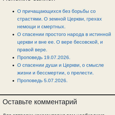
L
g
b
а
i
r
o
в
О причащающихся без борьбы со
n
a
o
и
страстями. О земной Церкви, грехах
k
m
k
т
немощи и смертных.
ь
О спасении простого народа в истинной
церкви и вне ее. О вере бесовской, и
правой вере.
Проповедь 19.07.2026.
О спасении души и Церкви, о смысле
жизни и бессмертии, о прелести.
Проповедь 5.07.2026.
Оставьте комментарий