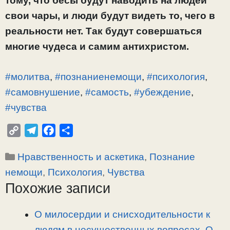
тому, что бесы будут наводить на людей
свои чары, и люди будут видеть то, чего в
реальности нет. Так будут совершаться
многие чудеса и самим антихристом.
#молитва
,
#познаниенемощи
,
#психология
,
#самовнушение
,
#самость
,
#убеждение
,
#чувства
C
T
F
О
o
e
a
т
Рубрики
Нравственность и аскетика
,
Познание
p
l
c
п
y
e
e
р
немощи
,
Психология
,
Чувства
L
g
b
а
Похожие записи
i
r
o
в
n
a
o
и
О милосердии и снисходительности к
k
m
k
т
людям в несущественных вопросах. О