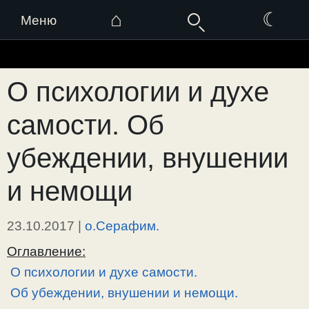
⌂
☾
Меню
Перейти
к
О психологии и духе
содержимому
самости. Об
убеждении, внушении
и немощи
23.10.2017
|
о.Серафим.
Оглавление:
О психологии и духе самости.
Об убеждении, внушении и немощи.