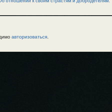
б отношении к своим страстям и добродетелям.
одимо
авторизоваться
.