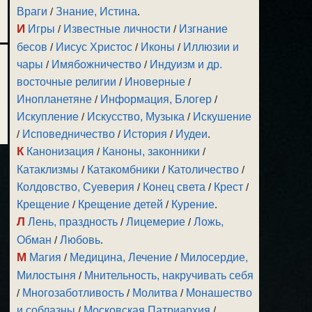
Враги
/
Знание, Истина
.
И
Игры
/
Известные личности
/
Изгнание
бесов
/
Иисус Христос
/
Иконы
/
Иллюзии и
чары
/
Имябожничество
/
Индуизм и др.
восточные религии
/
Иноверные
/
Инопланетяне
/
Информация, Блогер
/
Искупление
/
Искусство, Музыка
/
Искушение
/
Исповедничество
/
История
/
Иудеи
.
К
Канонизация
/
Каноны, законники
/
Катаклизмы
/
Катакомбники
/
Католичество
/
Колдовство, Суеверия
/
Конец света
/
Крест
/
Крещение
/
Крещение детей
/
Курение
.
Л
Лень, праздность
/
Лицемерие
/
Ложь,
Обман
/
Любовь
.
М
Магия
/
Медицина, Лечение
/
Милосердие,
Милостыня
/
Мнительность, накручивать себя
/
Многозаботливость
/
Молитва
/
Монашество
и соблазны
/
Московская Патриархия
/