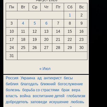
Пн
Вт
Ср
Чт
Пт
Сб
Вс
1
2
3
4
5
6
7
8
9
10
11
12
13
14
15
16
17
18
19
20
21
22
23
24
25
26
27
28
29
30
31
« Июл
Россия
Украина
ад
антихрист
бесы
библия
благодать
ближний
богослужение
болезнь
борьба со страстями
брак
вера
власть
война
воспитание детей
глобализм
добродетель
заповеди
искушение
любовь