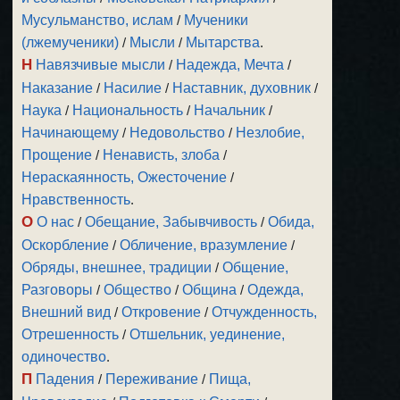
Мусульманство, ислам
/
Мученики
(лжемученики)
/
Мысли
/
Мытарства
.
Н
Навязчивые мысли
/
Надежда, Мечта
/
Наказание
/
Насилие
/
Наставник, духовник
/
Наука
/
Национальность
/
Начальник
/
Начинающему
/
Недовольство
/
Незлобие,
Прощение
/
Ненависть, злоба
/
Нераскаянность, Ожесточение
/
Нравственность
.
О
О нас
/
Обещание, Забывчивость
/
Обида,
Оскорбление
/
Обличение, вразумление
/
Обряды, внешнее, традиции
/
Общение,
Разговоры
/
Общество
/
Община
/
Одежда,
Внешний вид
/
Откровение
/
Отчужденность,
Отрешенность
/
Отшельник, уединение,
одиночество
.
П
Падения
/
Переживание
/
Пища,