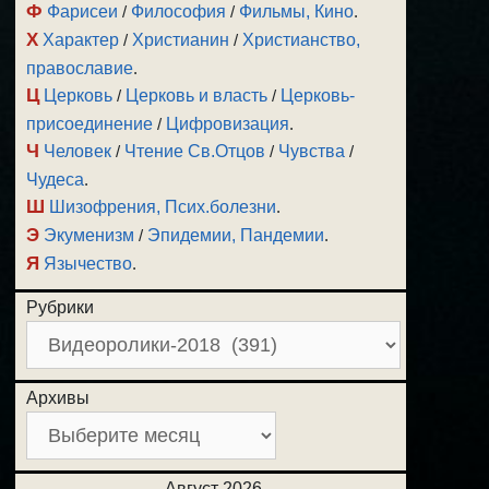
Ф
Фарисеи
/
Философия
/
Фильмы, Кино
.
Х
Характер
/
Христианин
/
Христианство,
православие
.
Ц
Церковь
/
Церковь и власть
/
Церковь-
присоединение
/
Цифровизация
.
Ч
Человек
/
Чтение Св.Отцов
/
Чувства
/
Чудеса
.
Ш
Шизофрения, Псих.болезни
.
Э
Экуменизм
/
Эпидемии, Пандемии
.
Я
Язычество
.
Рубрики
Архивы
Август 2026