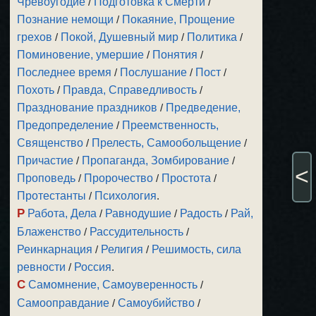
Чревоугодие
/
Подготовка к Смерти
/
Познание немощи
/
Покаяние, Прощение
грехов
/
Покой, Душевный мир
/
Политика
/
Поминовение, умершие
/
Понятия
/
Последнее время
/
Послушание
/
Пост
/
Похоть
/
Правда, Справедливость
/
Празднование праздников
/
Предведение,
Предопределение
/
Преемственность,
Священство
/
Прелесть, Самообольщение
/
Причастие
/
Пропаганда, Зомбирование
/
<
Проповедь
/
Пророчество
/
Простота
/
Протестанты
/
Психология
.
Р
Работа, Дела
/
Равнодушие
/
Радость
/
Рай,
Блаженство
/
Рассудительность
/
Реинкарнация
/
Религия
/
Решимость, сила
ревности
/
Россия
.
С
Самомнение, Самоуверенность
/
Самооправдание
/
Самоубийство
/