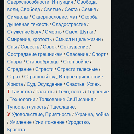
Сверхспособности, Интуиция
/
Свобода
воли, Свобода
/
Святые
/
Секта
/
Семья
/
Символы
/
Сквернословие, мат
/
Скорбь,
душевная тяжесть
/
Сладострастие
/
Служение Богу
/
Смерть
/
Смех, Шутки
/
Смирение, кротость
/
Смысл и цель жизни
/
Сны
/
Совесть
/
Совок
/
Сокрушение
/
Сострадание грешникам
/
Спасение
/
Спорт
/
Споры
/
Старообрядцы
/
Стоп войне
/
Страдание
/
Страсти
/
Страсти телесные
/
Страх
/
Страшный суд, Второе пришествие
Христа
/
Суд, Осуждение
/
Счастье, Успех
.
Т
Таинства
/
Таланты
/
Тело, плоть
/
Терпение
/
Технологии
/
Толкование Св.Писания
/
Тупость, глупость
/
Тщеславие
.
У
Удовольствие, Приятность
/
Украина, война
/
Умиление
/
Уничтожение
/
Уродство,
Красота
.