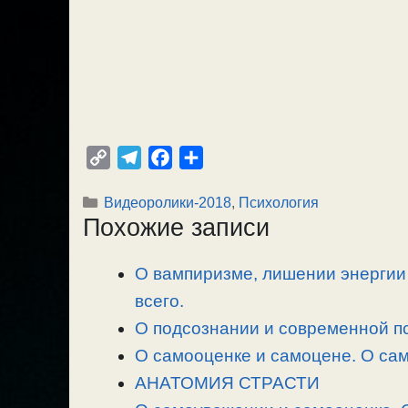
C
T
F
О
o
e
a
т
Рубрики
Видеоролики-2018
,
Психология
p
l
c
п
Похожие записи
y
e
e
р
L
g
b
а
О вампиризме, лишении энергии 
i
r
o
в
n
всего.
a
o
и
k
m
k
т
О подсознании и современной п
ь
О самооценке и самоцене. О сам
АНАТОМИЯ СТРАСТИ