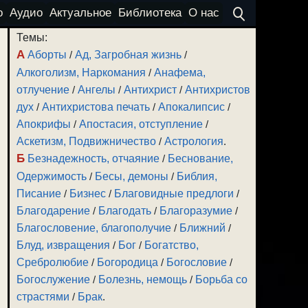
о
Аудио
Актуальное
Библиотека
О нас
Темы:
А
Аборты
/
Ад, Загробная жизнь
/
Алкоголизм, Наркомания
/
Анафема,
отлучение
/
Ангелы
/
Антихрист
/
Антихристов
дух
/
Антихристова печать
/
Апокалипсис
/
Апокрифы
/
Апостасия, отступление
/
Аскетизм, Подвижничество
/
Астрология
.
Б
Безнадежность, отчаяние
/
Беснование,
Одержимость
/
Бесы, демоны
/
Библия,
Писание
/
Бизнес
/
Благовидные предлоги
/
Благодарение
/
Благодать
/
Благоразумие
/
Благословение, благополучие
/
Ближний
/
Блуд, извращения
/
Бог
/
Богатство,
Сребролюбие
/
Богородица
/
Богословие
/
Богослужение
/
Болезнь, немощь
/
Борьба со
страстями
/
Брак
.