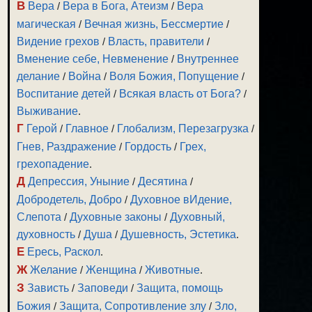
В
Вера
/
Вера в Бога, Атеизм
/
Вера
магическая
/
Вечная жизнь, Бессмертие
/
Видение грехов
/
Власть, правители
/
Вменение себе, Невменение
/
Внутреннее
делание
/
Война
/
Воля Божия, Попущение
/
Воспитание детей
/
Всякая власть от Бога?
/
Выживание
.
Г
Герой
/
Главное
/
Глобализм, Перезагрузка
/
Гнев, Раздражение
/
Гордость
/
Грех,
грехопадение
.
Д
Депрессия, Уныние
/
Десятина
/
Добродетель, Добро
/
Духовное вИдение,
Слепота
/
Духовные законы
/
Духовный,
духовность
/
Душа
/
Душевность, Эстетика
.
Е
Ересь, Раскол
.
Ж
Желание
/
Женщина
/
Животные
.
З
Зависть
/
Заповеди
/
Защита, помощь
Божия
/
Защита, Сопротивление злу
/
Зло,