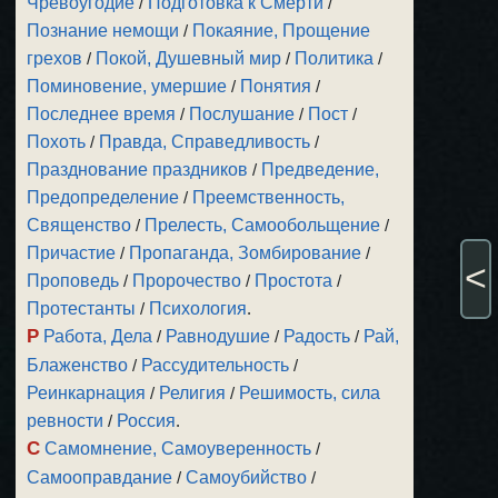
Чревоугодие
/
Подготовка к Смерти
/
Познание немощи
/
Покаяние, Прощение
грехов
/
Покой, Душевный мир
/
Политика
/
Поминовение, умершие
/
Понятия
/
Последнее время
/
Послушание
/
Пост
/
Похоть
/
Правда, Справедливость
/
Празднование праздников
/
Предведение,
Предопределение
/
Преемственность,
Священство
/
Прелесть, Самообольщение
/
Причастие
/
Пропаганда, Зомбирование
/
<
Проповедь
/
Пророчество
/
Простота
/
Протестанты
/
Психология
.
Р
Работа, Дела
/
Равнодушие
/
Радость
/
Рай,
Блаженство
/
Рассудительность
/
Реинкарнация
/
Религия
/
Решимость, сила
ревности
/
Россия
.
С
Самомнение, Самоуверенность
/
Самооправдание
/
Самоубийство
/