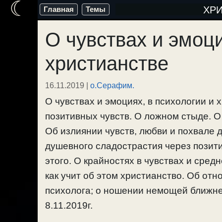
☾
Перейти
ХР
Главная
Темы
к
О чувствах и эмоци
содержимому
христианстве
16.11.2019
|
о.Серафим.
О чувствах и эмоциях, в психологии и 
позитивных чувств. О ложном стыде. О 
Об излиянии чувств, любви и похвале д
душевного сладострастия через позити
этого. О крайностях в чувствах и сред
как учит об этом христианство. Об от
психолога; о ношении немощей ближнег
8.11.2019г.