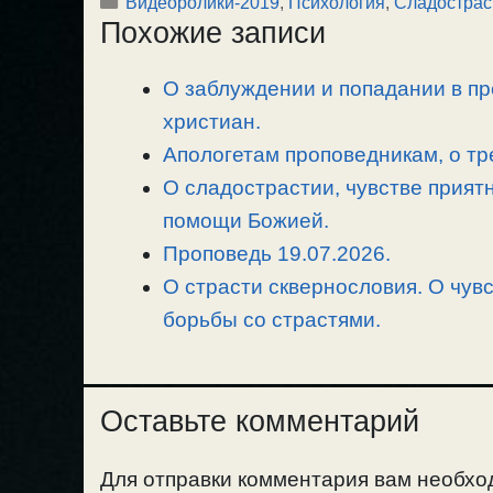
Рубрики
Видеоролики-2019
,
Психология
,
Сладострас
p
l
c
п
Похожие записи
y
e
e
р
L
g
b
а
О заблуждении и попадании в пр
i
r
o
в
n
христиан.
a
o
и
k
m
k
т
Апологетам проповедникам, о тр
ь
О сладострастии, чувстве прият
помощи Божией.
Проповедь 19.07.2026.
О страсти сквернословия. О чув
борьбы со страстями.
Оставьте комментарий
Для отправки комментария вам необх