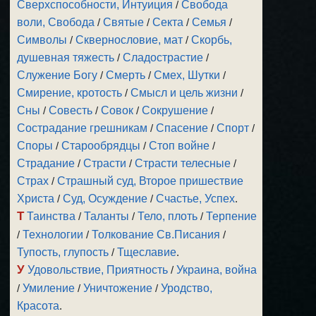
Сверхспособности, Интуиция
/
Свобода
воли, Свобода
/
Святые
/
Секта
/
Семья
/
Символы
/
Сквернословие, мат
/
Скорбь,
душевная тяжесть
/
Сладострастие
/
Служение Богу
/
Смерть
/
Смех, Шутки
/
Смирение, кротость
/
Смысл и цель жизни
/
Сны
/
Совесть
/
Совок
/
Сокрушение
/
Сострадание грешникам
/
Спасение
/
Спорт
/
Споры
/
Старообрядцы
/
Стоп войне
/
Страдание
/
Страсти
/
Страсти телесные
/
Страх
/
Страшный суд, Второе пришествие
Христа
/
Суд, Осуждение
/
Счастье, Успех
.
Т
Таинства
/
Таланты
/
Тело, плоть
/
Терпение
/
Технологии
/
Толкование Св.Писания
/
Тупость, глупость
/
Тщеславие
.
У
Удовольствие, Приятность
/
Украина, война
/
Умиление
/
Уничтожение
/
Уродство,
Красота
.