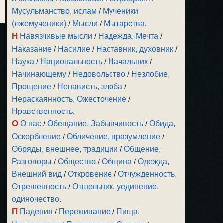
Мусульманство, ислам
/
Мученики
(лжемученики)
/
Мысли
/
Мытарства
.
Н
Навязчивые мысли
/
Надежда, Мечта
/
Наказание
/
Насилие
/
Наставник, духовник
/
Наука
/
Национальность
/
Начальник
/
Начинающему
/
Недовольство
/
Незлобие,
Прощение
/
Ненависть, злоба
/
Нераскаянность, Ожесточение
/
Нравственность
.
О
О нас
/
Обещание, Забывчивость
/
Обида,
Оскорбление
/
Обличение, вразумление
/
Обряды, внешнее, традиции
/
Общение,
Разговоры
/
Общество
/
Община
/
Одежда,
Внешний вид
/
Откровение
/
Отчужденность,
Отрешенность
/
Отшельник, уединение,
одиночество
.
П
Падения
/
Переживание
/
Пища,