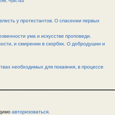
тие
,
Чувства
елесть у протестантов. О спасении первых
езвенности ума и искусстве проповеди.
ности, и смирении в скорбях. О добродушии и
ствах необходимых для покаяния, в процессе
одимо
авторизоваться
.