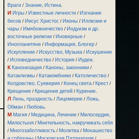
Враги
/
Знание, Истина
.
И
Игры
/
Известные личности
/
Изгнание
бесов
/
Иисус Христос
/
Иконы
/
Иллюзии и
чары
/
Имябожничество
/
Индуизм и др.
восточные религии
/
Иноверные
/
Инопланетяне
/
Информация, Блогер
/
Искупление
/
Искусство, Музыка
/
Искушение
/
Исповедничество
/
История
/
Иудеи
.
К
Канонизация
/
Каноны, законники
/
Катаклизмы
/
Катакомбники
/
Католичество
/
Колдовство, Суеверия
/
Конец света
/
Крест
/
Крещение
/
Крещение детей
/
Курение
.
Л
Лень, праздность
/
Лицемерие
/
Ложь,
Обман
/
Любовь
.
М
Магия
/
Медицина, Лечение
/
Милосердие,
Милостыня
/
Мнительность, накручивать себя
/
Многозаботливость
/
Молитва
/
Монашество
и соблазны
/
Московская Патриархия
/