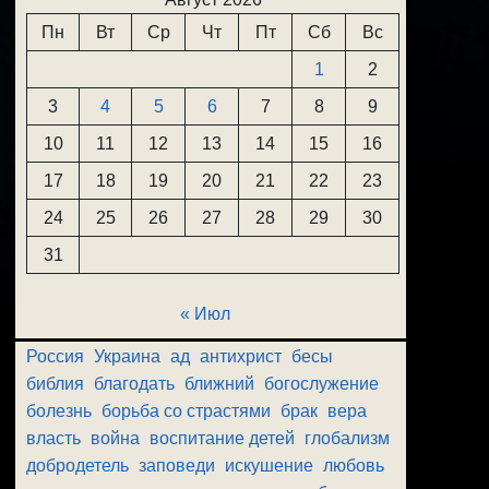
Пн
Вт
Ср
Чт
Пт
Сб
Вс
1
2
3
4
5
6
7
8
9
10
11
12
13
14
15
16
17
18
19
20
21
22
23
24
25
26
27
28
29
30
31
« Июл
Россия
Украина
ад
антихрист
бесы
библия
благодать
ближний
богослужение
болезнь
борьба со страстями
брак
вера
власть
война
воспитание детей
глобализм
добродетель
заповеди
искушение
любовь