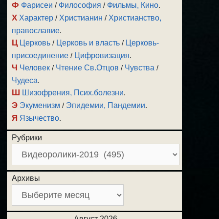
Ф
Фарисеи
/
Философия
/
Фильмы, Кино
.
Х
Характер
/
Христианин
/
Христианство,
православие
.
Ц
Церковь
/
Церковь и власть
/
Церковь-
присоединение
/
Цифровизация
.
Ч
Человек
/
Чтение Св.Отцов
/
Чувства
/
Чудеса
.
Ш
Шизофрения, Псих.болезни
.
Э
Экуменизм
/
Эпидемии, Пандемии
.
Я
Язычество
.
Рубрики
Архивы
Август 2026