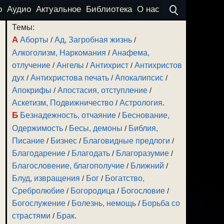
о
Аудио
Актуальное
Библиотека
О нас
Темы:
А
Аборты
/
Ад, Загробная жизнь
/
Алкоголизм, Наркомания
/
Анафема,
отлучение
/
Ангелы
/
Антихрист
/
Антихристов
дух
/
Антихристова печать
/
Апокалипсис
/
Апокрифы
/
Апостасия, отступление
/
Аскетизм, Подвижничество
/
Астрология
.
Б
Безнадежность, отчаяние
/
Беснование,
Одержимость
/
Бесы, демоны
/
Библия,
Писание
/
Бизнес
/
Благовидные предлоги
/
Благодарение
/
Благодать
/
Благоразумие
/
Благословение, благополучие
/
Ближний
/
Блуд, извращения
/
Бог
/
Богатство,
Сребролюбие
/
Богородица
/
Богословие
/
Богослужение
/
Болезнь, немощь
/
Борьба со
страстями
/
Брак
.