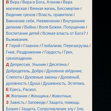
В
Вера
/
Вера в Бога, Атеизм
/
Вера
магическая
/
Вечная жизнь, Бессмертие
/
Видение грехов
/
Власть, правители
/
Вменение себе, Невменение
/
Внутреннее
делание
/
Война
/
Воля Божия, Попущение
/
Воспитание детей
/
Всякая власть от Бога?
/
Выживание
.
Г
Герой
/
Главное
/
Глобализм, Перезагрузка
/
Гнев, Раздражение
/
Гордость
/
Грех,
грехопадение
.
Д
Депрессия, Уныние
/
Десятина
/
Добродетель, Добро
/
Духовное вИдение,
Слепота
/
Духовные законы
/
Духовный,
духовность
/
Душа
/
Душевность, Эстетика
.
Е
Ересь, Раскол
.
Ж
Желание
/
Женщина
/
Животные
.
З
Зависть
/
Заповеди
/
Защита, помощь
Божия
/
Защита, Сопротивление злу
/
Зло,