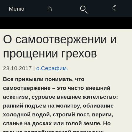
⌂
☾
Меню
Перейти
к
О самоотвержении и
содержимому
прощении грехов
23.10.2017
|
о.Серафим.
Все привыкли понимать, что
самоотвержение – это чисто внешний
аскетизм, суровое внешнее жительство:
ранний подъем на молитву, обливание
холодной водой, строгий пост, вериги,
спанье на досках или голой земле. Но