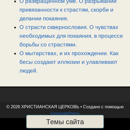
О развращенном уме. О разрывании
привязанности к страстям, скорби и
делании покаяния.
О страсти сквернословия. О чувствах
необходимых для покаяния, в процессе
борьбы со страстями.
О мытарствах, и их прохождении. Как
бесы создают иллюзии и улавливают
людей.
© 2026 ХРИСТИАНСКАЯ ЦЕРКОВЬ
• Создано с помощью
GeneratePress
Темы сайта