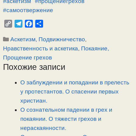
#аскетизм
#прощениегрехов
#самоотвержение
C
T
F
О
o
e
a
т
Рубрики
Аскетизм, Подвижничество
,
p
l
c
п
y
e
e
р
Нравственность и аскетика
,
Покаяние,
L
g
b
а
Прощение грехов
i
r
o
в
Похожие записи
n
a
o
и
k
m
k
т
О заблуждении и попадании в прелесть
ь
у протестантов. О спасении первых
христиан.
О сознательном падении в грех и
покаянии. О тяжести грехов и
нераскаянности.