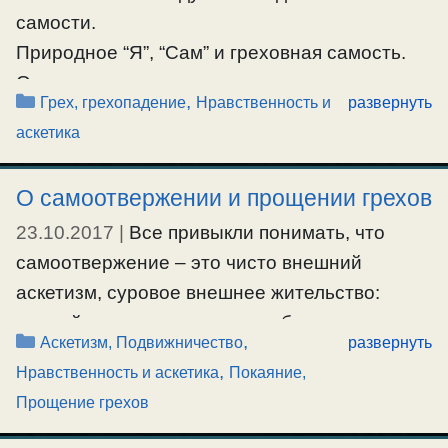
самости.
Природное “Я”, “Сам” и греховная самость.
О самоотвержении.
Рубрики
,
Грех, грехопадение
Нравственность и
развернуть
Об ошибках.
аскетика
#ошибки
,
#самоотвержение
,
#самость
,
#человек
О самоотвержении и прощении грехов
23.10.2017
|
Все привыкли понимать, что
самоотвержение – это чисто внешний
аскетизм, суровое внешнее жительство:
ранний подъем на молитву, обливание
Рубрики
,
Аскетизм, Подвижничество
развернуть
холодной водой, строгий пост, вериги, спанье
,
Нравственность и аскетика
Покаяние,
на досках или голой земле. Но только
Прощение грехов
попробует такой подвижник побороться с
душевными страстями: с духом самости и