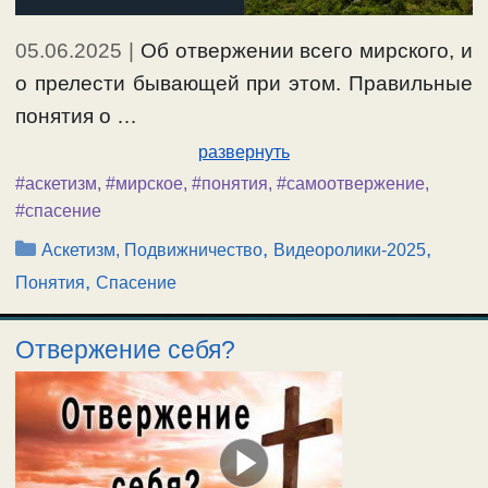
05.06.2025
|
Об отвержении всего мирского, и
о прелести бывающей при этом. Правильные
понятия о …
развернуть
#аскетизм
,
#мирское
,
#понятия
,
#самоотвержение
,
#спасение
Рубрики
,
,
Аскетизм, Подвижничество
Видеоролики-2025
,
Понятия
Спасение
Отвержение себя?