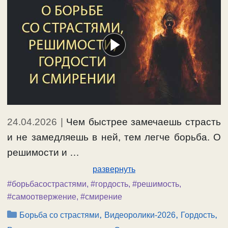
24.04.2026
|
Чем быстрее замечаешь страсть
и не замедляешь в ней, тем легче борьба. О
решимости и …
развернуть
#борьбасострастями
,
#гордость
,
#решимость
,
#самоотвержение
,
#смирение
Рубрики
,
,
,
Борьба со страстями
Видеоролики-2026
Гордость