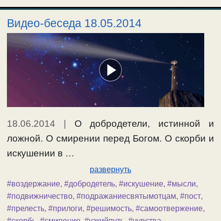
Видео-беседа 18.05.2014
18.06.2014
|
О добродетели, истинной и
ложной. О смирении перед Богом. О скорби и
искушении в …
развернуть
#воздержание
,
#добродетель
,
#искушение
,
#мысли
,
#подвижничество
,
#подражаниесвятымотцам
,
#пост
,
#прелесть
,
#прилоги
,
#решимость
,
#самоотвержение
,
#скорбь
,
#смирение
,
#узкийпуть
,
#чувства