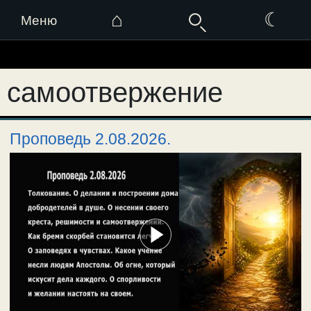
⌂
☾
Меню
Перейти
к
самоотвержение
содержимому
Проповедь 2.08.2026.