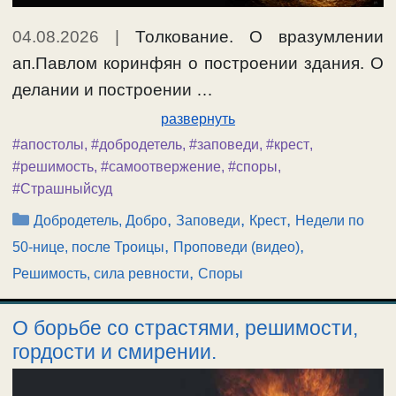
04.08.2026
|
Толкование. О вразумлении
ап.Павлом коринфян о построении здания. О
делании и построении …
развернуть
#апостолы
,
#добродетель
,
#заповеди
,
#крест
,
#решимость
,
#самоотвержение
,
#споры
,
#Страшныйсуд
Рубрики
,
,
,
Добродетель, Добро
Заповеди
Крест
Недели по
,
,
50-нице, после Троицы
Проповеди (видео)
,
Решимость, сила ревности
Споры
О борьбе со страстями, решимости,
гордости и смирении.