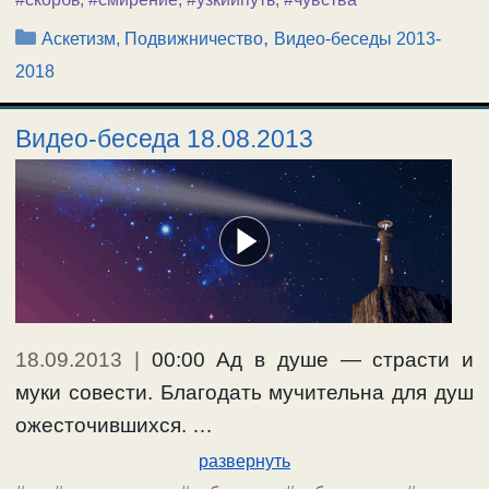
Рубрики
,
Аскетизм, Подвижничество
Видео-беседы 2013-
2018
Видео-беседа 18.08.2013
18.09.2013
|
00:00 Ад в душе — страсти и
муки совести. Благодать мучительна для душ
ожесточившихся. …
развернуть