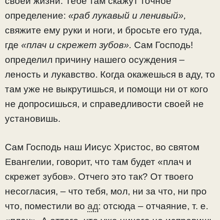
своей жизни. Тебе там скажут точное
определение:
«раб лукавый и ленивый»,
свяжите ему руки и ноги, и бросьте его туда,
где
«плач и скрежет зубов».
Сам Господь!
определил причину нашего осуждения –
леность и лукавство. Когда окажешься в аду, то
там уже не выкрутишься, и помощи ни от кого
не допросишься, и справедливости своей не
установишь.
Сам Господь наш Иисус Христос, во святом
Евангелии, говорит, что там будет «плач и
скрежет зубов». Отчего это так? От твоего
несогласия, – что тебя, мол, ни за что, ни про
что, поместили во
ад
: отсюда – отчаяние, т. е.