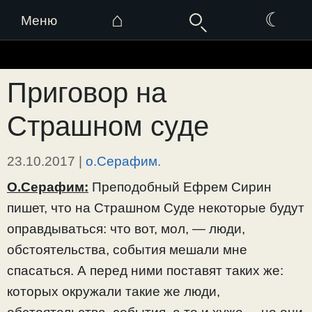
⌂
☾
Меню
Перейти
к
Приговор на
содержимому
Страшном суде
23.10.2017
|
о.Серафим.
О.Серафим:
Преподобный Ефрем Сирин
пишет, что на Страшном Суде некоторые будут
оправдываться: что вот, мол, — люди,
обстоятельства, события мешали мне
спасаться. А перед ними поставят таких же:
которых окружали такие же люди,