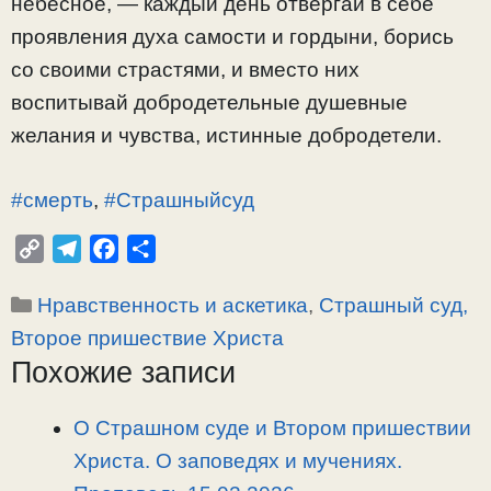
небесное, — каждый день отвергай в себе
проявления духа самости и гордыни, борись
со своими страстями, и вместо них
воспитывай добродетельные душевные
желания и чувства, истинные добродетели.
#смерть
,
#Страшныйсуд
C
T
F
О
o
e
a
т
Рубрики
Нравственность и аскетика
,
Страшный суд,
p
l
c
п
y
e
e
р
Второе пришествие Христа
L
g
b
а
Похожие записи
i
r
o
в
n
a
o
и
О Страшном суде и Втором пришествии
k
m
k
т
Христа. О заповедях и мучениях.
ь