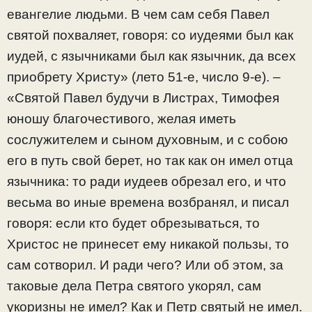
евангелие людьми. В чем сам себя Павел
святой похваляет, говоря: со иудеями был как
иудей, с язычниками был как язычник, да всех
приобрету Христу» (лето 51-е, число 9-е). –
«Святой Павел будучи в Листрах, Тимофея
юношу благочестивого, желая иметь
сослужителем и сыном духовным, и с собою
его в путь свой берет, но так как он имел отца
язычника: то ради иудеев обрезал его, и что
весьма во иные времена возбранял, и писал
говоря: если кто будет обрезываться, то
Христос не принесет ему никакой пользы, то
сам сотворил. И ради чего? Или об этом, за
таковые дела Петра святого укорял, сам
укоризны не имел? Как и Петр святый не имел.