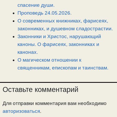
k
m
k
т
спасение души.
ь
Проповедь 24.05.2026.
О современных книжниках, фарисеях,
законниках, и душевном сладострастии.
Законники и Христос, нарушающий
каноны. О фарисеях, законниках и
канонах.
О магическом отношении к
священникам, епископам и таинствам.
Оставьте комментарий
Для отправки комментария вам необходимо
авторизоваться
.