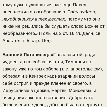
тому нужно удивляться, как еще Павел
расположил его к обрезанию.
Ради иудеев,
находившихся в тех местах:
потому что они
никак не решились бы слушать слово Божие от
необрезанного» (Толк. на 3 ст. 16 гл. Деян. св.
Апостол, т. 5, стр. 165).
Бароний Летописец:
«Павел святой, ради
иудеев, да не соблазняются, Тимофея по
закону, уже по том соборе (т. е. апостольском),
обрезал и в Кенгрех как назарянин волосы
себе остриг, и прежде пленения своего, в
Иерусалиме в церкви, жертвы Моисеевы, и
очищения законное сотворил. Доброе это
было и святое дело, дабы не было отвергнуто