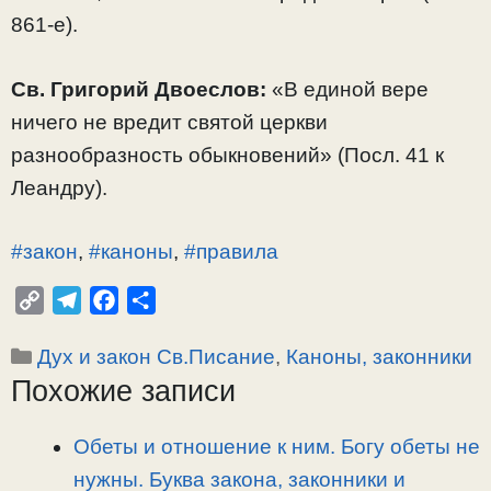
861-е).
Св. Григорий Двоеслов:
«В единой вере
ничего не вредит святой церкви
разнообразность обыкновений» (Посл. 41 к
Леандру).
#закон
,
#каноны
,
#правила
C
T
F
О
o
e
a
т
Рубрики
Дух и закон Св.Писание
,
Каноны, законники
p
l
c
п
Похожие записи
y
e
e
р
L
g
b
а
i
r
o
в
Обеты и отношение к ним. Богу обеты не
n
a
o
и
нужны. Буква закона, законники и