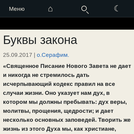
⌂
☾
Меню
Перейти
к
Буквы закона
содержимому
25.09.2017
|
о.Серафим.
«Священное Писание Нового Завета не дает
и никогда не стремилось дать
исчерпывающий кодекс правил на все
случаи жизни. Оно указует нам дух, в
котором мы должны пребывать: дух веры,
молитвы, прощения, щедрости; и дает
несколько основных заповедей. Творить же
жизнь из этого Духа мы, как христиане,