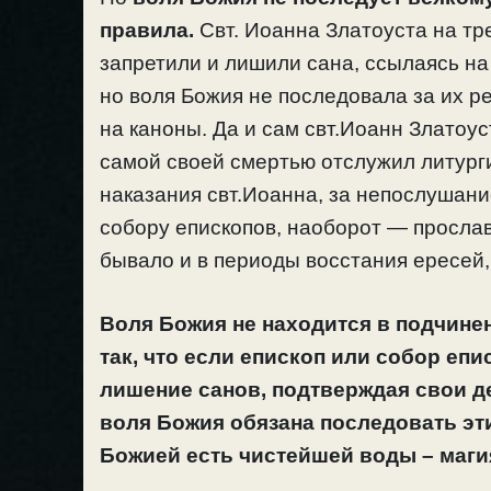
правила.
Свт. Иоанна Златоуста на тр
запретили и лишили сана, ссылаясь на
но воля Божия не последовала за их 
на каноны. Да и сам свт.Иоанн Златоус
самой своей смертью отслужил литурги
наказания свт.Иоанна, за непослушан
собору епископов, наоборот — прослави
бывало и в периоды восстания ересей,
Воля Божия не находится в подчине
так, что если епископ или собор еп
лишение санов, подтверждая свои д
воля Божия обязана последовать эт
Божией есть чистейшей воды – маги