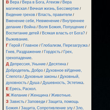
В
Вера
/
Вера в Бога, Атеизм
/
Вера
магическая
/
Вечная жизнь, Бессмертие
/
Видение грехов
/
Власть, правители
/
Вменение себе, Невменение
/
Внутреннее
делание
/
Война
/
Воля Божия, Попущение
/
Воспитание детей
/
Всякая власть от Бога?
/
Выживание
.
Г
Герой
/
Главное
/
Глобализм, Перезагрузка
/
Гнев, Раздражение
/
Гордость
/
Грех,
грехопадение
.
Д
Депрессия, Уныние
/
Десятина
/
Добродетель, Добро
/
Духовное вИдение,
Слепота
/
Духовные законы
/
Духовный,
духовность
/
Душа
/
Душевность, Эстетика
.
Е
Ересь, Раскол
.
Ж
Желание
/
Женщина
/
Животные
.
З
Зависть
/
Заповеди
/
Защита, помощь
Божия
/
Защита, Сопротивление злу
/
Зло,