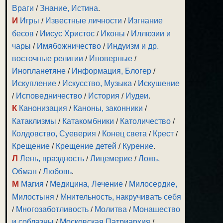
Враги
/
Знание, Истина
.
И
Игры
/
Известные личности
/
Изгнание
бесов
/
Иисус Христос
/
Иконы
/
Иллюзии и
чары
/
Имябожничество
/
Индуизм и др.
восточные религии
/
Иноверные
/
Инопланетяне
/
Информация, Блогер
/
Искупление
/
Искусство, Музыка
/
Искушение
/
Исповедничество
/
История
/
Иудеи
.
К
Канонизация
/
Каноны, законники
/
Катаклизмы
/
Катакомбники
/
Католичество
/
Колдовство, Суеверия
/
Конец света
/
Крест
/
Крещение
/
Крещение детей
/
Курение
.
Л
Лень, праздность
/
Лицемерие
/
Ложь,
Обман
/
Любовь
.
М
Магия
/
Медицина, Лечение
/
Милосердие,
Милостыня
/
Мнительность, накручивать себя
/
Многозаботливость
/
Молитва
/
Монашество
и соблазны
/
Московская Патриархия
/