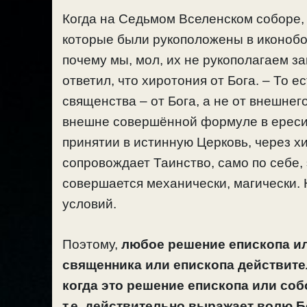
Когда на Седьмом Вселенском соборе, 
которые были рукоположены в иконобор
почему мы, мол, их не рукополагаем з
ответил, что хиротония от Бога. – То е
священства – от Бога, а не от внешнег
внешне совершённой формуле в ереси,
принятии в истинную Церковь, через 
сопровождает Таинство, само по себе, э
совершается механически, магически.
условий.
Поэтому,
любое решение епископа ил
священника или епископа действитель
когда это решение епископа или соб
т.е. действительно выражает волю 