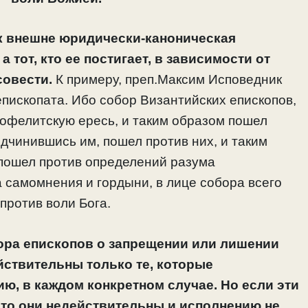
ак внешне юридически-каноническая
 тот, кто ее постигает, в зависимости от
совести.
К примеру, преп.Максим Исповедник
епископата. Ибо собор Византийских епископов,
нофелитскую ересь, и таким образом пошел
одчинившись им, пошел против них, и таким
 пошел против определений разума
а самомнения и гордыни, в лице собора всего
против воли Бога.
ора епископов о запрещении или лишении
йствительны только те, которые
, в каждом конкретном случае. Но если эти
то они недействительны и исполнению не