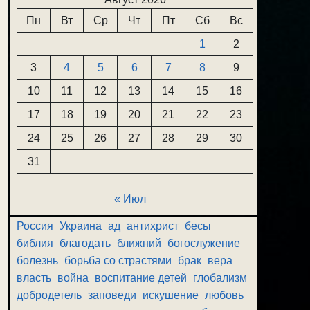
Пн
Вт
Ср
Чт
Пт
Сб
Вс
1
2
3
4
5
6
7
8
9
10
11
12
13
14
15
16
17
18
19
20
21
22
23
24
25
26
27
28
29
30
31
« Июл
Россия
Украина
ад
антихрист
бесы
библия
благодать
ближний
богослужение
болезнь
борьба со страстями
брак
вера
власть
война
воспитание детей
глобализм
добродетель
заповеди
искушение
любовь