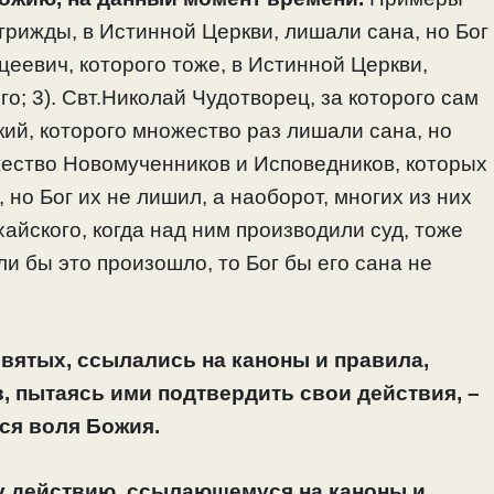
о трижды, в Истинной Церкви, лишали сана, но Бог
цеевич, которого тоже, в Истинной Церкви,
го; 3). Свт.Николай Чудотворец, за которого сам
кий, которого множество раз лишали сана, но
ожество Новомученников и Исповедников, которых
 но Бог их не лишил, а наоборот, многих из них
хайского, когда над ним производили суд, тоже
ли бы это произошло, то Бог бы его сана не
святых, ссылались на каноны и правила,
, пытаясь ими подтвердить свои действия, –
тся воля Божия.
у действию, ссылающемуся на каноны и