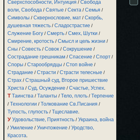
Сверхспособности, Интуиция
/
Свобода
воли, Свобода
/
Святые
/
Секта
/
Семья
/
Символы
/
Сквернословие, мат
/
Скорбь,
душевная тяжесть
/
Сладострастие
/
Служение Богу
/
Смерть
/
Смех, Шутки
/
Смирение, кротость
/
Смысл и цель жизни
/
Сны
/
Совесть
/
Совок
/
Сокрушение
/
Сострадание грешникам
/
Спасение
/
Спорт
/
Споры
/
Старообрядцы
/
Стоп войне
/
Страдание
/
Страсти
/
Страсти телесные
/
Страх
/
Страшный суд, Второе пришествие
Христа
/
Суд, Осуждение
/
Счастье, Успех
.
Т
Таинства
/
Таланты
/
Тело, плоть
/
Терпение
/
Технологии
/
Толкование Св.Писания
/
Тупость, глупость
/
Тщеславие
.
У
Удовольствие, Приятность
/
Украина, война
/
Умиление
/
Уничтожение
/
Уродство,
Красота
.