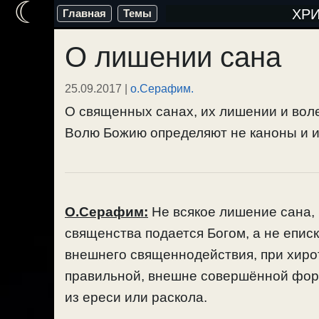
☾
Перейти
ХР
Главная
Темы
к
О лишении сана
содержимому
25.09.2017
|
о.Серафим.
О священных санах, их лишении и вол
Волю Божию определяют не каноны и ие
О.Серафим:
Не всякое лишение сана,
священства подается Богом, а не епис
внешнего священнодействия, при хирот
правильной, внешне совершённой форм
из ереси или раскола.