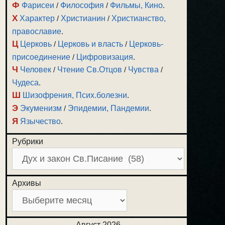
Ф
Фарисеи
/
Философия
/
Фильмы, Кино
.
Х
Характер
/
Христианин
/
Христианство,
православие
.
Ц
Церковь
/
Церковь и власть
/
Церковь-
присоединение
/
Цифровизация
.
Ч
Человек
/
Чтение Св.Отцов
/
Чувства
/
Чудеса
.
Ш
Шизофрения, Псих.болезни
.
Э
Экуменизм
/
Эпидемии, Пандемии
.
Я
Язычество
.
Рубрики
Архивы
Август 2026