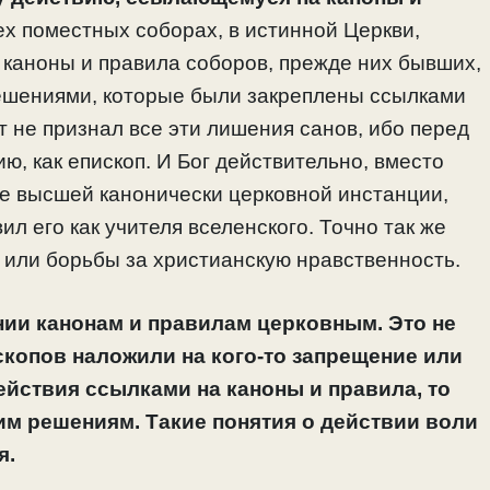
ех поместных соборах, в истинной Церкви,
 каноны и правила соборов, прежде них бывших,
решениями, которые были закреплены ссылками
т не признал все эти лишения санов, ибо перед
ю, как епископ. И Бог действительно, вместо
ие высшей канонически церковной инстанции,
л его как учителя вселенского. Точно так же
 или борьбы за христианскую нравственность.
нии канонам и правилам церковным. Это не
ископов наложили на кого-то запрещение или
ействия ссылками на каноны и правила, то
им решениям. Такие понятия о действии воли
я.