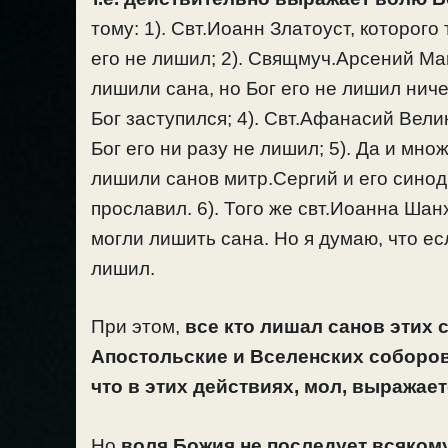
тому: 1). Свт.Иоанн Златоуст, которог
его не лишил; 2). Свящмуч.Арсений Ма
лишили сана, но Бог его не лишил ниче
Бог заступился; 4). Свт.Афанасий Вели
Бог его ни разу не лишил; 5). Да и мн
лишили санов митр.Сергий и его синод,
прославил. 6). Того же свт.Иоанна Шан
могли лишить сана. Но я думаю, что ес
лишил.
При этом,
все кто лишал санов этих 
Апостольские и Вселенских соборов
что в этих действиях, мол, выражае
Но
воля Божия не последует всяком