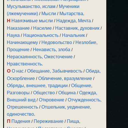
Мусульманство, ислам
/
Мученики
(лжемученики)
/
Мысли
/
Мытарства
.
Н
Навязчивые мысли
/
Надежда, Мечта
/
Наказание
/
Насилие
/
Наставник, духовник
/
Наука
/
Национальность
/
Начальник
/
Начинающему
/
Недовольство
/
Незлобие,
Прощение
/
Ненависть, злоба
/
Нераскаянность, Ожесточение
/
Нравственность
.
О
О нас
/
Обещание, Забывчивость
/
Обида,
Оскорбление
/
Обличение, вразумление
/
Обряды, внешнее, традиции
/
Общение,
Разговоры
/
Общество
/
Община
/
Одежда,
Внешний вид
/
Откровение
/
Отчужденность,
Отрешенность
/
Отшельник, уединение,
одиночество
.
П
Падения
/
Переживание
/
Пища,