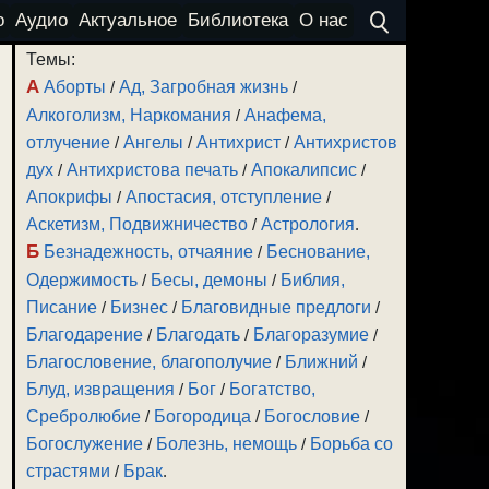
о
Аудио
Актуальное
Библиотека
О нас
Темы:
А
Аборты
/
Ад, Загробная жизнь
/
Алкоголизм, Наркомания
/
Анафема,
отлучение
/
Ангелы
/
Антихрист
/
Антихристов
дух
/
Антихристова печать
/
Апокалипсис
/
Апокрифы
/
Апостасия, отступление
/
Аскетизм, Подвижничество
/
Астрология
.
Б
Безнадежность, отчаяние
/
Беснование,
Одержимость
/
Бесы, демоны
/
Библия,
Писание
/
Бизнес
/
Благовидные предлоги
/
Благодарение
/
Благодать
/
Благоразумие
/
Благословение, благополучие
/
Ближний
/
Блуд, извращения
/
Бог
/
Богатство,
Сребролюбие
/
Богородица
/
Богословие
/
Богослужение
/
Болезнь, немощь
/
Борьба со
страстями
/
Брак
.