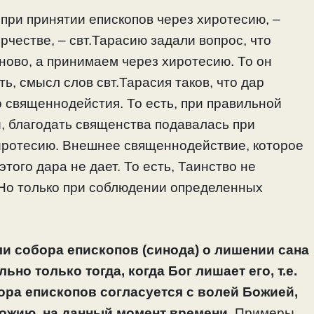
при принятии епископов через хиротесию, –
честве, – свт.Тарасию задали вопрос, что
аново, а принимаем через хиротесию. То он
сть, смысл слов свт.Тарасия таков, что дар
о священнодейстия. То есть, при правильной
 благодать священства подавалась при
хиротесию. Внешнее священнодействие, которое
того дара не дает. То есть, Таинство не
 Но только при соблюдении определенных
и собора епископов (синода) о лишении сана
но только тогда, когда Бог лишает его, т.е.
ора епископов согласуется с волей Божией,
Божию, на данный момент времени.
Примеры