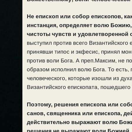
Не епископ или собор епископов, к
инстанция, определяет волю Божию, а
чистоты чувств и удовлетворенной 
выступил против всего Византийского 
принявши типос и экфесис, принял мо
против воли Бога. А преп.Максим, не п
образом исполнил волю Бога. То есть,
человеческого, которые изошли из дух
Византийского епископата, пошедшего 
Поэтому, решения епископа или соб
санов, священника или епископа, де
действительно выражают волю Божию
решения не выражают воли Божией, 