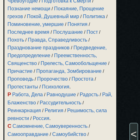
Чревоугодие
/
Подготовка к Смерти
/
Познание немощи
/
Покаяние, Прощение
грехов
/
Покой, Душевный мир
/
Политика
/
Поминовение, умершие
/
Понятия
/
Последнее время
/
Послушание
/
Пост
/
Похоть
/
Правда, Справедливость
/
Празднование праздников
/
Предведение,
Предопределение
/
Преемственность,
Священство
/
Прелесть, Самообольщение
/
Причастие
/
Пропаганда, Зомбирование
/
Проповедь
/
Пророчество
/
Простота
/
Протестанты
/
Психология
.
Р
Работа, Дела
/
Равнодушие
/
Радость
/
Рай,
Блаженство
/
Рассудительность
/
Реинкарнация
/
Религия
/
Решимость, сила
ревности
/
Россия
.
С
Самомнение, Самоуверенность
/
<
Самооправдание
/
Самоубийство
/