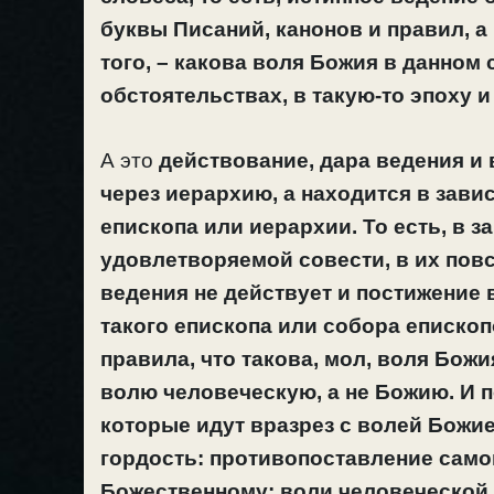
буквы Писаний, канонов и правил, а 
того, – какова воля Божия в данном 
обстоятельствах, в такую-то эпоху и
А это
действование, дара ведения и
через иерархию, а находится в зави
епископа или иерархии. То есть, в з
удовлетворяемой совести, в их повсе
ведения не действует и постижение 
такого епископа или собора епископ
правила, что такова, мол, воля Бож
волю человеческую, а не Божию. И 
которые идут вразрез с волей Божией
гордость: противопоставление само
Божественному; воли человеческой 