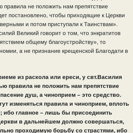
ю правила не положить нам препятствие
дет постановлено, чтобы приходящие к Церкви
ерными и потом приступали к Таинствам».
асилий Великий говорит о том, что энкратитов
пятствием общему благоустройству», то
номии, а не признание крещенской Благодати в
риеме из раскола или ереси, у свт.Василия
тью правила не положить нам препятствие
спасение душ, а чиноприем – это средство.
гут изменяться правила и чиноприем, вплоть
е; ибо главное – лишь бы присоединить
 Церкви в дальнейшем должно совершаться,
льно проходимую борьбу со страстями, ибо