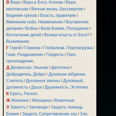
В
Вера
/
Вера в Бога, Атеизм
/
Вера
магическая
/
Вечная жизнь, Бессмертие
/
Видение грехов
/
Власть, правители
/
Вменение себе, Невменение
/
Внутреннее
делание
/
Война
/
Воля Божия, Попущение
/
Воспитание детей
/
Всякая власть от Бога?
/
Выживание
.
Г
Герой
/
Главное
/
Глобализм, Перезагрузка
/
Гнев, Раздражение
/
Гордость
/
Грех,
грехопадение
.
Д
Депрессия, Уныние
/
Десятина
/
Добродетель, Добро
/
Духовное вИдение,
Слепота
/
Духовные законы
/
Духовный,
духовность
/
Душа
/
Душевность, Эстетика
.
Е
Ересь, Раскол
.
Ж
Желание
/
Женщина
/
Животные
.
З
Зависть
/
Заповеди
/
Защита, помощь
Божия
/
Защита, Сопротивление злу
/
Зло,