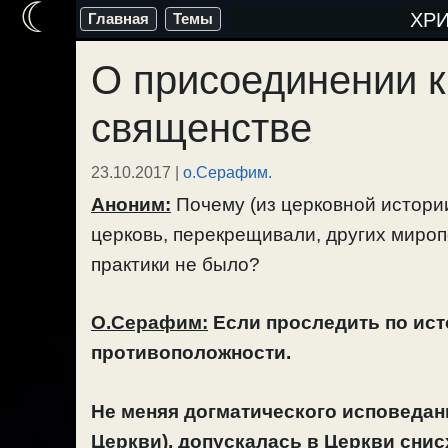
☾
Перейти
ХР
Главная
Темы
к
О присоединении к
содержимому
священстве
23.10.2017
|
о.Серафим.
Аноним:
Почему (из церковной истори
церковь, перекрещивали, других мироп
практики не было?
О.Серафим:
Если проследить по исто
противоположности.
Не меняя догматического исповедан
Церкви), допускалась в Церкви сни