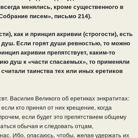
 всегда менялись, кроме существенного в
Собрание писем», письмо 214).
и), как и принцип акривии (строгости), есть
 душ. Если горят души ревностью, то можно
инцип акривии препятствует, каким-то
ю душ к «части спасаемых», то применяли
о считали таинства тех или иных еретиков
вт. Василия Великого об еретиках энкратитах:
если кто принял от них крещение, когда
Впрочем, если будет это препятствием общему
жаться обычая и следовать отцам,
нас. Ибо, опасаюсь, чтобы, желая удержать их