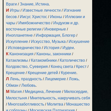
Враги
/
Знание, Истина
.
И
Игры
/
Известные личности
/
Изгнание
бесов
/
Иисус Христос
/
Иконы
/
Иллюзии и
чары
/
Имябожничество
/
Индуизм и др.
восточные религии
/
Иноверные
/
Инопланетяне
/
Информация, Блогер
/
Искупление
/
Искусство, Музыка
/
Искушение
/
Исповедничество
/
История
/
Иудеи
.
К
Канонизация
/
Каноны, законники
/
Катаклизмы
/
Катакомбники
/
Католичество
/
Колдовство, Суеверия
/
Конец света
/
Крест
/
Крещение
/
Крещение детей
/
Курение
.
Л
Лень, праздность
/
Лицемерие
/
Ложь,
Обман
/
Любовь
.
М
Магия
/
Медицина, Лечение
/
Милосердие,
Милостыня
/
Мнительность, накручивать себя
/
Многозаботливость
/
Молитва
/
Монашество
и соблазны
/
Московская Патриархия
/