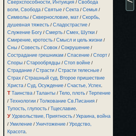
Сверхспособности, Интуиция
/
Свобода
воли, Свобода
/
Святые
/
Секта
/
Семья
/
Символы
/
Сквернословие, мат
/
Скорбь,
душевная тяжесть
/
Сладострастие
/
Служение Богу
/
Смерть
/
Смех, Шутки
/
Смирение, кротость
/
Смысл и цель жизни
/
Сны
/
Совесть
/
Совок
/
Сокрушение
/
Сострадание грешникам
/
Спасение
/
Спорт
/
Споры
/
Старообрядцы
/
Стоп войне
/
Страдание
/
Страсти
/
Страсти телесные
/
Страх
/
Страшный суд, Второе пришествие
Христа
/
Суд, Осуждение
/
Счастье, Успех
.
Т
Таинства
/
Таланты
/
Тело, плоть
/
Терпение
/
Технологии
/
Толкование Св.Писания
/
Тупость, глупость
/
Тщеславие
.
У
Удовольствие, Приятность
/
Украина, война
/
Умиление
/
Уничтожение
/
Уродство,
Красота
.