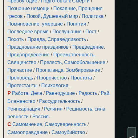
Чревоугодие
/
Подготовка к Смерти
/
Познание немощи
/
Покаяние, Прощение
грехов
/
Покой, Душевный мир
/
Политика
/
Поминовение, умершие
/
Понятия
/
Последнее время
/
Послушание
/
Пост
/
Похоть
/
Правда, Справедливость
/
Празднование праздников
/
Предведение,
Предопределение
/
Преемственность,
Священство
/
Прелесть, Самообольщение
/
Причастие
/
Пропаганда, Зомбирование
/
Проповедь
/
Пророчество
/
Простота
/
Протестанты
/
Психология
.
Р
Работа, Дела
/
Равнодушие
/
Радость
/
Рай,
Блаженство
/
Рассудительность
/
Реинкарнация
/
Религия
/
Решимость, сила
ревности
/
Россия
.
С
Самомнение, Самоуверенность
/
Самооправдание
/
Самоубийство
/
<