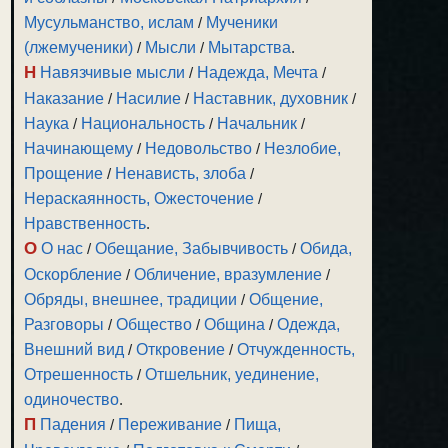
Мусульманство, ислам
/
Мученики
(лжемученики)
/
Мысли
/
Мытарства
.
Н
Навязчивые мысли
/
Надежда, Мечта
/
Наказание
/
Насилие
/
Наставник, духовник
/
Наука
/
Национальность
/
Начальник
/
Начинающему
/
Недовольство
/
Незлобие,
Прощение
/
Ненависть, злоба
/
Нераскаянность, Ожесточение
/
Нравственность
.
О
О нас
/
Обещание, Забывчивость
/
Обида,
Оскорбление
/
Обличение, вразумление
/
Обряды, внешнее, традиции
/
Общение,
Разговоры
/
Общество
/
Община
/
Одежда,
Внешний вид
/
Откровение
/
Отчужденность,
Отрешенность
/
Отшельник, уединение,
одиночество
.
П
Падения
/
Переживание
/
Пища,