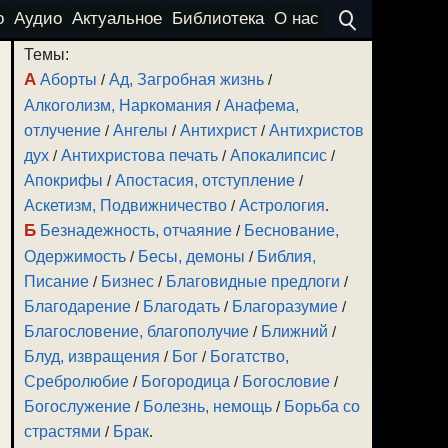
о
Аудио
Актуальное
Библиотека
О нас
Темы:
А
Аборты
/
Ад, Загробная жизнь
/
Алкоголизм, Наркомания
/
Анафема,
отлучение
/
Ангелы
/
Антихрист
/
Антихристов
дух
/
Антихристова печать
/
Апокалипсис
/
Апокрифы
/
Апостасия, отступление
/
Аскетизм, Подвижничество
/
Астрология
.
Б
Безнадежность, отчаяние
/
Беснование,
Одержимость
/
Бесы, демоны
/
Библия,
Писание
/
Бизнес
/
Благовидные предлоги
/
Благодарение
/
Благодать
/
Благоразумие
/
Благословение, благополучие
/
Ближний
/
Блуд, извращения
/
Бог
/
Богатство,
Сребролюбие
/
Богородица
/
Богословие
/
Богослужение
/
Болезнь, немощь
/
Борьба со
страстями
/
Брак
.