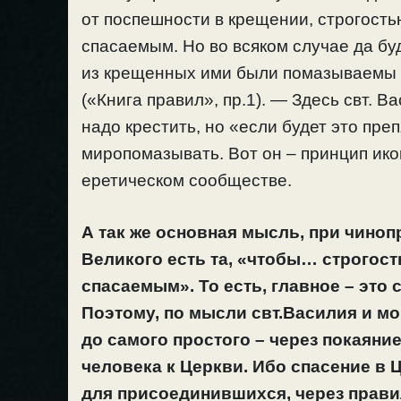
от поспешности в крещении, строгость
спасаемым. Но во всяком случае да бу
из крещенных ими были помазываемы в
(«Книга правил», пр.1). — Здесь свт. В
надо крестить, но «если будет это пре
миропомазывать. Вот он – принцип ико
еретическом сообществе.
А так же основная мысль, при чиноп
Великого есть та, «чтобы… строгос
спасаемым». То есть, главное – это 
Поэтому, по мысли свт.Василия и мо
до самого простого – через покаяни
человека к Церкви. Ибо спасение в
для присоединившихся, через прави