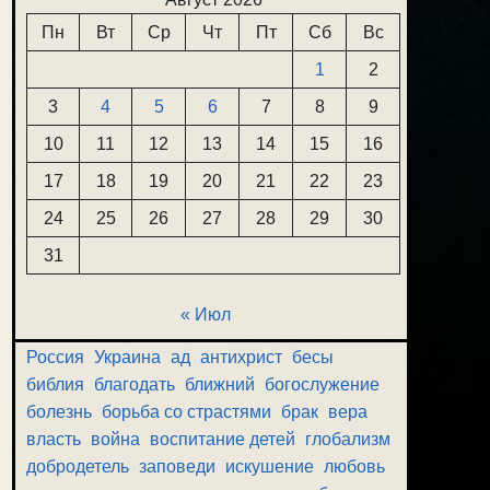
Пн
Вт
Ср
Чт
Пт
Сб
Вс
1
2
3
4
5
6
7
8
9
10
11
12
13
14
15
16
17
18
19
20
21
22
23
24
25
26
27
28
29
30
31
« Июл
Россия
Украина
ад
антихрист
бесы
библия
благодать
ближний
богослужение
болезнь
борьба со страстями
брак
вера
власть
война
воспитание детей
глобализм
добродетель
заповеди
искушение
любовь