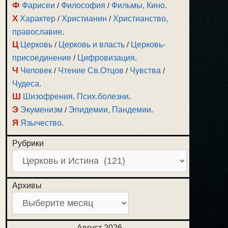
Ф
Фарисеи
/
Философия
/
Фильмы, Кино
.
Х
Характер
/
Христианин
/
Христианство,
православие
.
Ц
Церковь
/
Церковь и власть
/
Церковь-
присоединение
/
Цифровизация
.
Ч
Человек
/
Чтение Св.Отцов
/
Чувства
/
Чудеса
.
Ш
Шизофрения, Псих.болезни
.
Э
Экуменизм
/
Эпидемии, Пандемии
.
Я
Язычество
.
Рубрики
Архивы
Август 2026