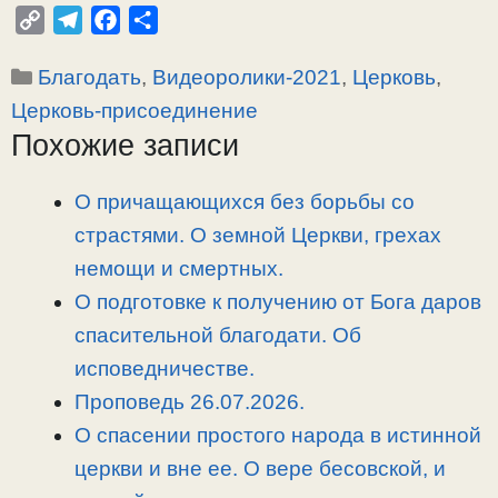
C
T
F
О
o
e
a
т
Рубрики
Благодать
,
Видеоролики-2021
,
Церковь
,
p
l
c
п
y
e
e
р
Церковь-присоединение
L
g
b
а
Похожие записи
i
r
o
в
n
a
o
и
О причащающихся без борьбы со
k
m
k
т
страстями. О земной Церкви, грехах
ь
немощи и смертных.
О подготовке к получению от Бога даров
спасительной благодати. Об
исповедничестве.
Проповедь 26.07.2026.
О спасении простого народа в истинной
церкви и вне ее. О вере бесовской, и