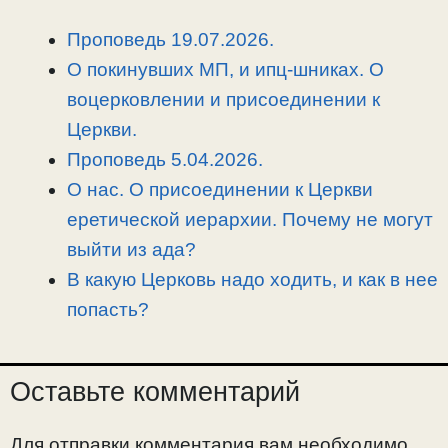
L
g
b
а
i
r
o
в
Проповедь 19.07.2026.
n
a
o
и
О покинувших МП, и ипц-шниках. О
k
m
k
т
воцерковлении и присоединении к
ь
Церкви.
Проповедь 5.04.2026.
О нас. О присоединении к Церкви
еретической иерархии. Почему не могут
выйти из ада?
В какую Церковь надо ходить, и как в нее
попасть?
Оставьте комментарий
Для отправки комментария вам необходимо