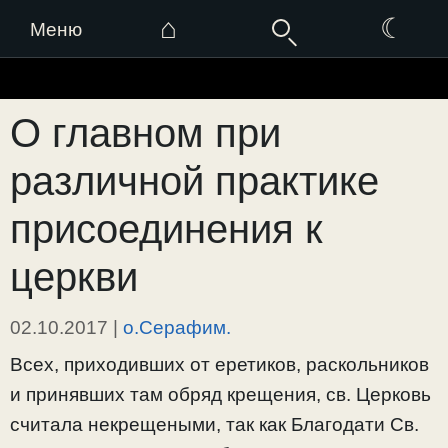
⌂
☾
Меню
Перейти
к
О главном при
содержимому
различной практике
присоединения к
церкви
02.10.2017
|
о.Серафим.
Всех, приходивших от еретиков, раскольников
и принявших там обряд крещения, св. Церковь
считала некрещеными, так как Благодати Св.