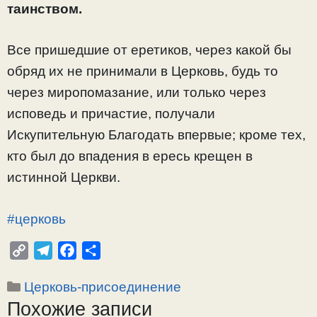
таинством.
Все пришедшие от еретиков, через какой бы
обряд их не принимали в Церковь, будь то
через миропомазание, или только через
исповедь и причастие, получали
Искупительную Благодать впервые; кроме тех,
кто был до впадения в ересь крещен в
истинной Церкви.
#церковь
C
T
F
О
o
e
a
т
Рубрики
Церковь-присоединение
p
l
c
п
Похожие записи
y
e
e
р